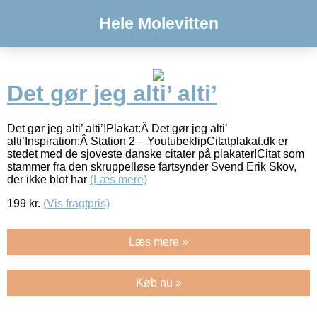
Hele Molevitten
Det gør jeg alti’ alti’
Det gør jeg alti’ alti’!Plakat:Â Det gør jeg alti’
alti’Inspiration:Â Station 2 – YoutubeklipCitatplakat.dk er
stedet med de sjoveste danske citater på plakater!Citat som
stammer fra den skruppelløse fartsynder Svend Erik Skov,
der ikke blot har
(Læs mere)
199
kr.
(Vis fragtpris)
Læs mere »
Køb nu »