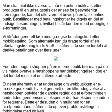
Man skal blot ikke overse, at når en online butik afsætter
produkter til en udsalgspris der anses for besynderligt
fremragende, kan det ofte være et bevis på en falsk online
butik. Bestillinger med betalingskort er heldigvis en del af
Indsigelsesordningen, hvilket bistår kunden imod uoprigtige
e-forretninger.
Vi tilråder generelt køb med gængse betalingskort eller
mobilbetaling. Som alternativ kan du drage fordel af en
afbetalingsløsning fra fx ViaBill, såfremt du ser en fordel i at
dække betalingen over flere uger.
Forinden nogen shopper på en internet butik bør man på en
vis måde overveje netshoppens handelsbetingelser, dog er
det for det meste et omfattende arbejde.
Et nemt alternativ er at undersøge om webbutikken er e-
mærke godkendt, hvilket generelt er en tilkendegivelse af at
netshoppen opfylder de danske regler, og at e-forretningen
undertiden gennemses af eksperter der har ekspertise inden
for reglerne. Dette er desuden din mulighed for en
hjælpende hånd, såfremt du oplever problemstillinger i
forbindelse med dit køb.