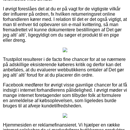
I øvrigt foreslåes det at du er på vagt for de vigtigste vilkår
der influerer på ordren, fx hvilken returneringsret online
forhandleren kører med. I relation til det er det også vigtigt, at
man til enhver tid opbevarer sin e-mail kvittering, så man
fremadrettet vil kunne dokumentere bestillingen af Det gør
jeg alti’ alti’, ligegyldigt om du søger et produkt til en pige
eller dreng.
Trustpilot resulterer i de facto fine chancer for at se nærmere
på adskillige eksisterende køberes kritik og derfor kan det
anbefales, at du evaluerer webbutikkens omtaler af Det gør
jeg alti’ alti’ forud for at du placerer din ordre.
Facebook medfører for øvrigt visse gavnlige chancer for at få
indsigt i internet forhandlerens pålidelighed. I øvrigt møder vi
mange internet foretagender som tilbyder folk at formulere
en anmeldelse af købsoplevelsen, som ligeledes burde
bruges til at afveje kundetilfredsheden.
Hjemmesiden er reklamefinansieret. Vi hjælper en række