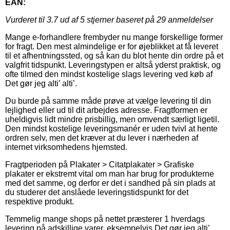
EAN:
Vurderet til
3.7
ud af 5 stjerner baseret på
29
anmeldelser
Mange e-forhandlere frembyder nu mange forskellige former
for fragt. Den mest almindelige er for øjeblikket at få leveret
til et afhentningssted, og så kan du blot hente din ordre på et
valgfrit tidspunkt. Leveringstypen er altså yderst praktisk, og
ofte tilmed den mindst kostelige slags levering ved køb af
Det gør jeg alti’ alti’.
Du burde på samme måde prøve at vælge levering til din
lejlighed eller ud til dit arbejdes adresse. Fragtformen er
uheldigvis lidt mindre prisbillig, men omvendt særligt ligetil.
Den mindst kostelige leveringsmanér er uden tvivl at hente
ordren selv, men det kræver at du lever i nærheden af
internet virksomhedens hjemsted.
Fragtperioden på Plakater > Citatplakater > Grafiske
plakater er ekstremt vital om man har brug for produkterne
med det samme, og derfor er det i sandhed på sin plads at
du studerer det anslåede leveringstidspunkt for det
respektive produkt.
Temmelig mange shops på nettet præsterer 1 hverdags
levering på adskillige varer, eksempelvis Det gør jeg alti’