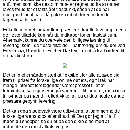
alti’, men som ikke desto mindre er regnet ud fra at ordren
laves forud for et fastslået tidspunkt, sådan at de har
mulighed for at nå at få pakken ud af døren inden de
lageransatte har fri.
Enkelte internet forhandlere præsterer fragtfri levering, men i
de fleste tilfælde kun når du indkøber for en fastsat sum.
Alternativt kunne du overveje den billigste løsning til
levering, som i de fleste tilfælde – uafhængig om du bor ved
Fredericia, Brønderslev eller Haslev – er at få kørt ordren til
en pakkeshop.
Det er jo efterhånden særligt fleksibelt for alle at søge sig
frem til priser fra forskellige online outlets, og til tak har
mange internet foretagender været presset til at at
formindske salgspriserne på varerne – til juniorer, men også
til kvinder og mænd – eftertrykkeligt, og endda nogle gange
præstere gebyrfri levering.
Det kan dog stadigvæk være udbytterigt at sammenholde
forskellige webshops efter tilbud på Det gør jeg alti’ alti’
inden du shopper, så du er på den sikre side med at
indhente den mest attraktive pris.