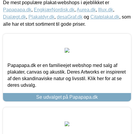
De mest populære plakat-webshops i øjeblikket er
Papapapa.dk
,
EngkjærNordisk.dk
,
Aurea.dk
,
Illux.dk
,
Dialægt.dk
,
Plakatdyr.dk
,
desaGraf.dk
og
Citatplakat.dk
, som
alle har et stort sortiment til gode priser.
Papapapa.dk er en familieejet webshop med salg af
plakater, canvas og akustik. Deres Artworks er inspireret
af den skandinaviske natur og livsstil. Klik her for at se
deres udvalg.
Se udvalget på Papapapa.dk