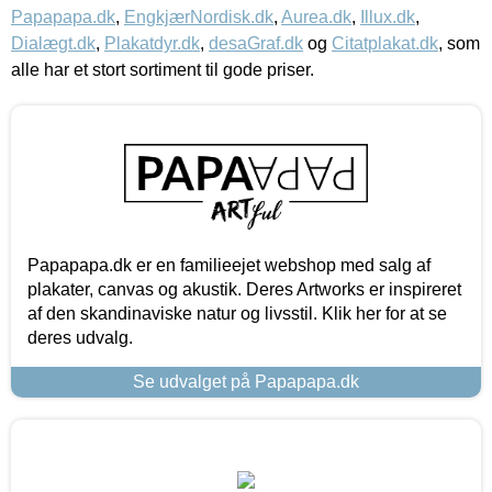
Papapapa.dk
,
EngkjærNordisk.dk
,
Aurea.dk
,
Illux.dk
,
Dialægt.dk
,
Plakatdyr.dk
,
desaGraf.dk
og
Citatplakat.dk
, som
alle har et stort sortiment til gode priser.
Papapapa.dk er en familieejet webshop med salg af
plakater, canvas og akustik. Deres Artworks er inspireret
af den skandinaviske natur og livsstil. Klik her for at se
deres udvalg.
Se udvalget på Papapapa.dk