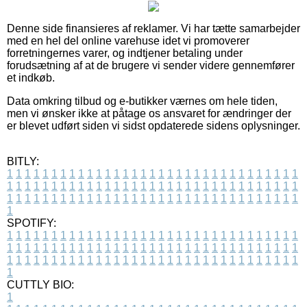
Denne side finansieres af reklamer. Vi har tætte samarbejder
med en hel del online varehuse idet vi promoverer
forretningernes varer, og indtjener betaling under
forudsætning af at de brugere vi sender videre gennemfører
et indkøb.
Data omkring tilbud og e-butikker værnes om hele tiden,
men vi ønsker ikke at påtage os ansvaret for ændringer der
er blevet udført siden vi sidst opdaterede sidens oplysninger.
BITLY:
1
1
1
1
1
1
1
1
1
1
1
1
1
1
1
1
1
1
1
1
1
1
1
1
1
1
1
1
1
1
1
1
1
1
1
1
1
1
1
1
1
1
1
1
1
1
1
1
1
1
1
1
1
1
1
1
1
1
1
1
1
1
1
1
1
1
1
1
1
1
1
1
1
1
1
1
1
1
1
1
1
1
1
1
1
1
1
1
1
1
1
1
1
1
1
1
1
1
1
1
SPOTIFY:
1
1
1
1
1
1
1
1
1
1
1
1
1
1
1
1
1
1
1
1
1
1
1
1
1
1
1
1
1
1
1
1
1
1
1
1
1
1
1
1
1
1
1
1
1
1
1
1
1
1
1
1
1
1
1
1
1
1
1
1
1
1
1
1
1
1
1
1
1
1
1
1
1
1
1
1
1
1
1
1
1
1
1
1
1
1
1
1
1
1
1
1
1
1
1
1
1
1
1
1
CUTTLY BIO:
1