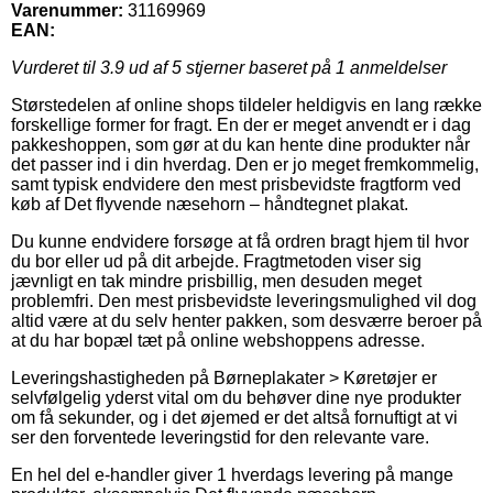
Varenummer:
31169969
EAN:
Vurderet til
3.9
ud af 5 stjerner baseret på
1
anmeldelser
Størstedelen af online shops tildeler heldigvis en lang række
forskellige former for fragt. En der er meget anvendt er i dag
pakkeshoppen, som gør at du kan hente dine produkter når
det passer ind i din hverdag. Den er jo meget fremkommelig,
samt typisk endvidere den mest prisbevidste fragtform ved
køb af Det flyvende næsehorn – håndtegnet plakat.
Du kunne endvidere forsøge at få ordren bragt hjem til hvor
du bor eller ud på dit arbejde. Fragtmetoden viser sig
jævnligt en tak mindre prisbillig, men desuden meget
problemfri. Den mest prisbevidste leveringsmulighed vil dog
altid være at du selv henter pakken, som desværre beroer på
at du har bopæl tæt på online webshoppens adresse.
Leveringshastigheden på Børneplakater > Køretøjer er
selvfølgelig yderst vital om du behøver dine nye produkter
om få sekunder, og i det øjemed er det altså fornuftigt at vi
ser den forventede leveringstid for den relevante vare.
En hel del e-handler giver 1 hverdags levering på mange