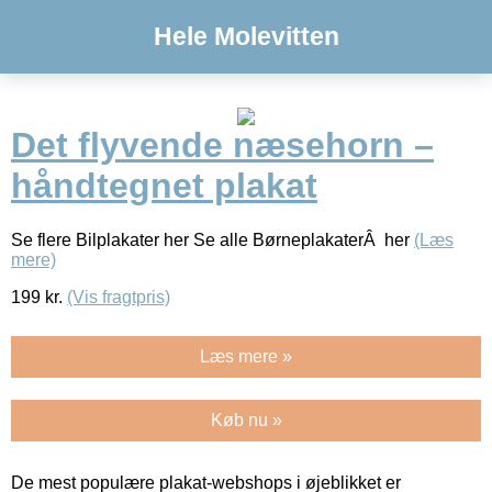
Hele Molevitten
Det flyvende næsehorn –
håndtegnet plakat
Se flere Bilplakater her Se alle BørneplakaterÂ her
(Læs
mere)
199
kr.
(Vis fragtpris)
Læs mere »
Køb nu »
De mest populære plakat-webshops i øjeblikket er