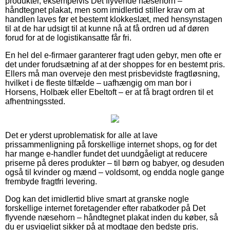
produkter, eksempelvis Det flyvende næsehorn –
håndtegnet plakat, men som imidlertid stiller krav om at
handlen laves før et bestemt klokkeslæt, med hensynstagen
til at de har udsigt til at kunne nå at få ordren ud af døren
forud for at de logistikansatte får fri.
En hel del e-firmaer garanterer fragt uden gebyr, men ofte er
det under forudsætning af at der shoppes for en bestemt pris.
Ellers må man overveje den mest prisbevidste fragtløsning,
hvilket i de fleste tilfælde – uafhængig om man bor i
Horsens, Holbæk eller Ebeltoft – er at få bragt ordren til et
afhentningssted.
Det er yderst uproblematisk for alle at lave
prissammenligning på forskellige internet shops, og for det
har mange e-handler fundet det uundgåeligt at reducere
priserne på deres produkter – til børn og babyer, og desuden
også til kvinder og mænd – voldsomt, og endda nogle gange
frembyde fragtfri levering.
Dog kan det imidlertid blive smart at granske nogle
forskellige internet foretagender efter rabatkoder på Det
flyvende næsehorn – håndtegnet plakat inden du køber, så
du er usvigeligt sikker på at modtage den bedste pris.