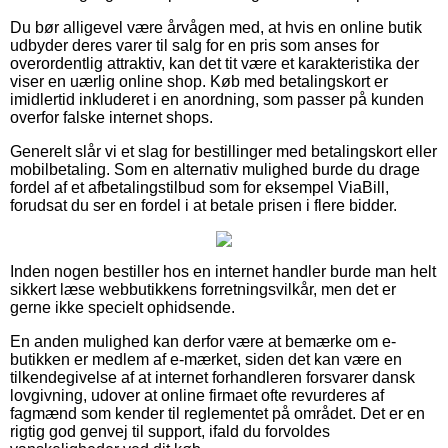
Du bør alligevel være årvågen med, at hvis en online butik
udbyder deres varer til salg for en pris som anses for
overordentlig attraktiv, kan det tit være et karakteristika der
viser en uærlig online shop. Køb med betalingskort er
imidlertid inkluderet i en anordning, som passer på kunden
overfor falske internet shops.
Generelt slår vi et slag for bestillinger med betalingskort eller
mobilbetaling. Som en alternativ mulighed burde du drage
fordel af et afbetalingstilbud som for eksempel ViaBill,
forudsat du ser en fordel i at betale prisen i flere bidder.
Inden nogen bestiller hos en internet handler burde man helt
sikkert læse webbutikkens forretningsvilkår, men det er
gerne ikke specielt ophidsende.
En anden mulighed kan derfor være at bemærke om e-
butikken er medlem af e-mærket, siden det kan være en
tilkendegivelse af at internet forhandleren forsvarer dansk
lovgivning, udover at online firmaet ofte revurderes af
fagmænd som kender til reglementet på området. Det er en
rigtig god genvej til support, ifald du forvoldes