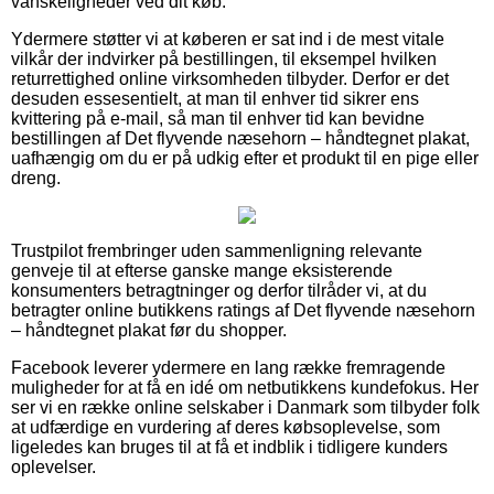
vanskeligheder ved dit køb.
Ydermere støtter vi at køberen er sat ind i de mest vitale
vilkår der indvirker på bestillingen, til eksempel hvilken
returrettighed online virksomheden tilbyder. Derfor er det
desuden essesentielt, at man til enhver tid sikrer ens
kvittering på e-mail, så man til enhver tid kan bevidne
bestillingen af Det flyvende næsehorn – håndtegnet plakat,
uafhængig om du er på udkig efter et produkt til en pige eller
dreng.
Trustpilot frembringer uden sammenligning relevante
genveje til at efterse ganske mange eksisterende
konsumenters betragtninger og derfor tilråder vi, at du
betragter online butikkens ratings af Det flyvende næsehorn
– håndtegnet plakat før du shopper.
Facebook leverer ydermere en lang række fremragende
muligheder for at få en idé om netbutikkens kundefokus. Her
ser vi en række online selskaber i Danmark som tilbyder folk
at udfærdige en vurdering af deres købsoplevelse, som
ligeledes kan bruges til at få et indblik i tidligere kunders
oplevelser.