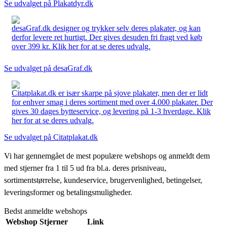
Se udvalget på Plakatdyr.dk
desaGraf.dk designer og trykker selv deres plakater, og kan
derfor levere ret hurtigt. Der gives desuden fri fragt ved køb
over 399 kr. Klik her for at se deres udvalg.
Se udvalget på desaGraf.dk
Citatplakat.dk er især skarpe på sjove plakater, men der er lidt
for enhver smag i deres sortiment med over 4.000 plakater. Der
gives 30 dages bytteservice, og levering på 1-3 hverdage. Klik
her for at se deres udvalg.
Se udvalget på Citatplakat.dk
Vi har gennemgået de mest populære webshops og anmeldt dem
med stjerner fra 1 til 5 ud fra bl.a. deres prisniveau,
sortimentstørrelse, kundeservice, brugervenlighed, betingelser,
leveringsformer og betalingsmuligheder.
Bedst anmeldte webshops
Webshop
Stjerner
Link