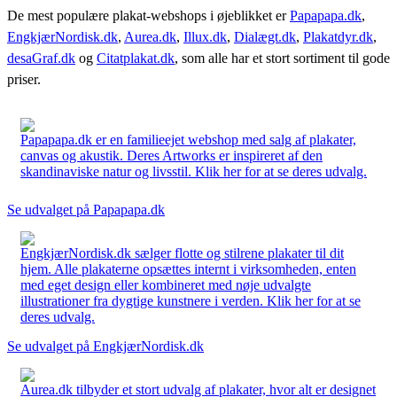
De mest populære plakat-webshops i øjeblikket er
Papapapa.dk
,
EngkjærNordisk.dk
,
Aurea.dk
,
Illux.dk
,
Dialægt.dk
,
Plakatdyr.dk
,
desaGraf.dk
og
Citatplakat.dk
, som alle har et stort sortiment til gode
priser.
Papapapa.dk er en familieejet webshop med salg af plakater,
canvas og akustik. Deres Artworks er inspireret af den
skandinaviske natur og livsstil. Klik her for at se deres udvalg.
Se udvalget på Papapapa.dk
EngkjærNordisk.dk sælger flotte og stilrene plakater til dit
hjem. Alle plakaterne opsættes internt i virksomheden, enten
med eget design eller kombineret med nøje udvalgte
illustrationer fra dygtige kunstnere i verden. Klik her for at se
deres udvalg.
Se udvalget på EngkjærNordisk.dk
Aurea.dk tilbyder et stort udvalg af plakater, hvor alt er designet