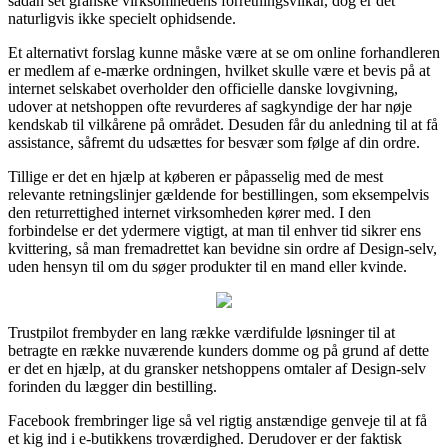
sådan set granske virksomhedens forretningsvilkår, dog er det
naturligvis ikke specielt ophidsende.
Et alternativt forslag kunne måske være at se om online forhandleren
er medlem af e-mærke ordningen, hvilket skulle være et bevis på at
internet selskabet overholder den officielle danske lovgivning,
udover at netshoppen ofte revurderes af sagkyndige der har nøje
kendskab til vilkårene på området. Desuden får du anledning til at få
assistance, såfremt du udsættes for besvær som følge af din ordre.
Tillige er det en hjælp at køberen er påpasselig med de mest
relevante retningslinjer gældende for bestillingen, som eksempelvis
den returrettighed internet virksomheden kører med. I den
forbindelse er det ydermere vigtigt, at man til enhver tid sikrer ens
kvittering, så man fremadrettet kan bevidne sin ordre af Design-selv,
uden hensyn til om du søger produkter til en mand eller kvinde.
Trustpilot frembyder en lang række værdifulde løsninger til at
betragte en række nuværende kunders domme og på grund af dette
er det en hjælp, at du gransker netshoppens omtaler af Design-selv
forinden du lægger din bestilling.
Facebook frembringer lige så vel rigtig anstændige genveje til at få
et kig ind i e-butikkens troværdighed. Derudover er der faktisk