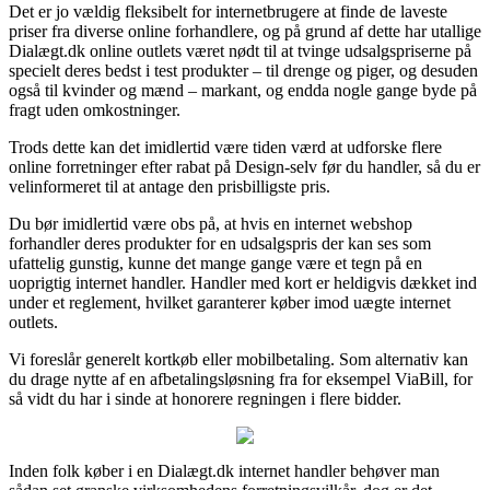
Det er jo vældig fleksibelt for internetbrugere at finde de laveste
priser fra diverse online forhandlere, og på grund af dette har utallige
Dialægt.dk online outlets været nødt til at tvinge udsalgspriserne på
specielt deres bedst i test produkter – til drenge og piger, og desuden
også til kvinder og mænd – markant, og endda nogle gange byde på
fragt uden omkostninger.
Trods dette kan det imidlertid være tiden værd at udforske flere
online forretninger efter rabat på Design-selv før du handler, så du er
velinformeret til at antage den prisbilligste pris.
Du bør imidlertid være obs på, at hvis en internet webshop
forhandler deres produkter for en udsalgspris der kan ses som
ufattelig gunstig, kunne det mange gange være et tegn på en
uoprigtig internet handler. Handler med kort er heldigvis dækket ind
under et reglement, hvilket garanterer køber imod uægte internet
outlets.
Vi foreslår generelt kortkøb eller mobilbetaling. Som alternativ kan
du drage nytte af en afbetalingsløsning fra for eksempel ViaBill, for
så vidt du har i sinde at honorere regningen i flere bidder.
Inden folk køber i en Dialægt.dk internet handler behøver man