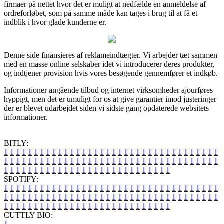
firmaer på nettet hvor det er muligt at nedfælde en anmeldelse af
ordreforløbet, som på samme måde kan tages i brug til at få et
indblik i hvor glade kunderne er.
Denne side finansieres af reklameindtægter. Vi arbejder tæt sammen
med en masse online selskaber idet vi introducerer deres produkter,
og indtjener provision hvis vores besøgende gennemfører et indkøb.
Informationer angående tilbud og internet virksomheder ajourføres
hyppigt, men det er umuligt for os at give garantier imod justeringer
der er blevet udarbejdet siden vi sidste gang opdaterede websitets
informationer.
BITLY:
1
1
1
1
1
1
1
1
1
1
1
1
1
1
1
1
1
1
1
1
1
1
1
1
1
1
1
1
1
1
1
1
1
1
1
1
1
1
1
1
1
1
1
1
1
1
1
1
1
1
1
1
1
1
1
1
1
1
1
1
1
1
1
1
1
1
1
1
1
1
1
1
1
1
1
1
1
1
1
1
1
1
1
1
1
1
1
1
1
1
1
1
1
1
1
1
1
1
1
1
SPOTIFY:
1
1
1
1
1
1
1
1
1
1
1
1
1
1
1
1
1
1
1
1
1
1
1
1
1
1
1
1
1
1
1
1
1
1
1
1
1
1
1
1
1
1
1
1
1
1
1
1
1
1
1
1
1
1
1
1
1
1
1
1
1
1
1
1
1
1
1
1
1
1
1
1
1
1
1
1
1
1
1
1
1
1
1
1
1
1
1
1
1
1
1
1
1
1
1
1
1
1
1
1
CUTTLY BIO: