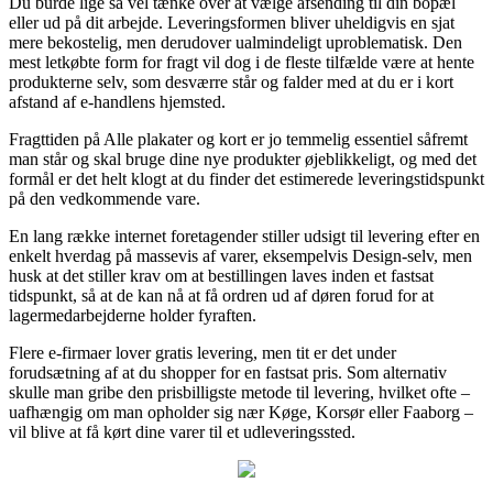
Du burde lige så vel tænke over at vælge afsending til din bopæl
eller ud på dit arbejde. Leveringsformen bliver uheldigvis en sjat
mere bekostelig, men derudover ualmindeligt uproblematisk. Den
mest letkøbte form for fragt vil dog i de fleste tilfælde være at hente
produkterne selv, som desværre står og falder med at du er i kort
afstand af e-handlens hjemsted.
Fragttiden på Alle plakater og kort er jo temmelig essentiel såfremt
man står og skal bruge dine nye produkter øjeblikkeligt, og med det
formål er det helt klogt at du finder det estimerede leveringstidspunkt
på den vedkommende vare.
En lang række internet foretagender stiller udsigt til levering efter en
enkelt hverdag på massevis af varer, eksempelvis Design-selv, men
husk at det stiller krav om at bestillingen laves inden et fastsat
tidspunkt, så at de kan nå at få ordren ud af døren forud for at
lagermedarbejderne holder fyraften.
Flere e-firmaer lover gratis levering, men tit er det under
forudsætning af at du shopper for en fastsat pris. Som alternativ
skulle man gribe den prisbilligste metode til levering, hvilket ofte –
uafhængig om man opholder sig nær Køge, Korsør eller Faaborg –
vil blive at få kørt dine varer til et udleveringssted.