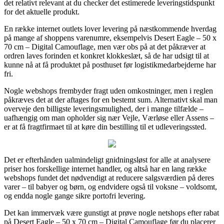
det relativt relevant at du checker det estimerede leveringstidspunkt
for det aktuelle produkt.
En række internet outlets lover levering på næstkommende hverdag
på mange af shoppens varenumre, eksempelvis Desert Eagle – 50 x
70 cm – Digital Camouflage, men vær obs på at det påkræver at
ordren laves forinden et konkret klokkeslæt, så de har udsigt til at
kunne nå at få produktet på posthuset før logistikmedarbejderne har
fri.
Nogle webshops frembyder fragt uden omkostninger, men i reglen
påkræves det at der aftages for en bestemt sum. Alternativt skal man
overveje den billigste leveringsmulighed, der i mange tilfælde –
uafhængig om man opholder sig nær Vejle, Værløse eller Assens –
er at få fragtfirmaet til at køre din bestilling til et udleveringssted.
Det er efterhånden ualmindeligt gnidningsløst for alle at analysere
priser hos forskellige internet handler, og altså har en lang række
webshops fundet det nødvendigt at reducere salgsværdien på deres
varer – til babyer og børn, og endvidere også til voksne – voldsomt,
og endda nogle gange sikre portofri levering.
Det kan immervæk være gunstigt at prøve nogle netshops efter rabat
på Desert Eagle – 50 x 70 cm – Digital Camouflage før du placerer