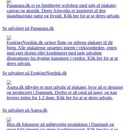
Papapapa.dk er en familieejet webshop med salg af plakater,
canvas og akustik. Deres Artworks er inspireret af den
skandinaviske natur og livsstil. Klik her for at se deres udvalg.
Se udvalget på Papapapa.dk
EngkjærNordisk.dk sælger flotte og stilrene plakater til dit
hjem. Alle plakaterne opsættes internt i virksomheden, enten
med eget design eller kombineret med nøje udvalgte
illustrationer fra dygtige kunstnere i verden. Klik her for at se
deres udvalg.
Se udvalget på EngkjærNordisk.dk
Aurea.dk tilbyder et stort udvalg af plakater, hvor alt er designet
og produceret i Danmark. Derfor er alt også på lager, og kan
leveres inden for 1-2 dage. Klik her for at se deres udvalg.
Se udvalget på Aurea.dk
Illux.dk fokuserer på miljøvenlig produktion i Danmark og
giver fuld returret via deres kvalitetsgaranti. Klik her for at se