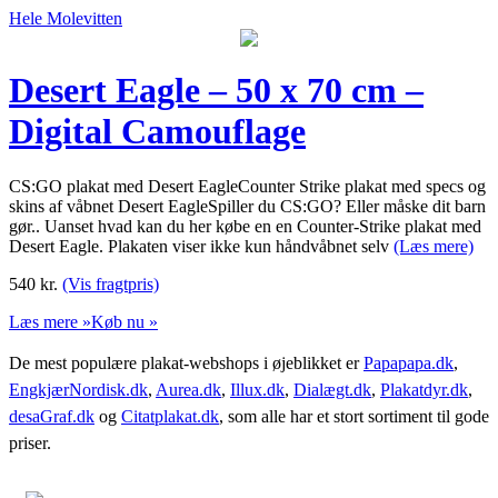
Hele Molevitten
Desert Eagle – 50 x 70 cm –
Digital Camouflage
CS:GO plakat med Desert EagleCounter Strike plakat med specs og
skins af våbnet Desert EagleSpiller du CS:GO? Eller måske dit barn
gør.. Uanset hvad kan du her købe en en Counter-Strike plakat med
Desert Eagle. Plakaten viser ikke kun håndvåbnet selv
(Læs mere)
540
kr.
(Vis fragtpris)
Læs mere »
Køb nu »
De mest populære plakat-webshops i øjeblikket er
Papapapa.dk
,
EngkjærNordisk.dk
,
Aurea.dk
,
Illux.dk
,
Dialægt.dk
,
Plakatdyr.dk
,
desaGraf.dk
og
Citatplakat.dk
, som alle har et stort sortiment til gode
priser.