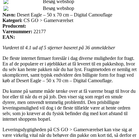
Besøg webshop
Besøg webshop
Navn:
Desert Eagle – 50 x 70 cm – Digital Camouflage
Kategori:
CS GO > Gamerværelset
Producent:
Varenummer:
22177
EAN:
Vurderet til
4.1
ud af 5 stjerner baseret på
36
anmeldelser
De fleste internet firmaer foreslår i dag diverse muligheder for fragt.
En af de populære er i øjeblikket at få leveret til en pakkeshop, hvor
du selv kan hente pakken når du har lyst. Fragtmetoden er nemlig ret
ukompliceret, samt typisk endvidere den billigste form for fragt ved
køb af Desert Eagle – 50 x 70 cm – Digital Camouflage.
Du kunne på samme måde tænke over at få varerne bragt til hvor du
bor eller til når du er på job. Den viser sig som regel en smule
dyrere, men omvendt temmelig problemfri. Den prisbilligste
leveringsmulighed vil dog i de fleste tilfælde være at hente ordren
selv, som jo kræver at du fysisk befinder dig med kort afstand til
internet shoppens bopæl.
Leveringsdygtigheden på CS GO > Gamerværelset kan vise sig at
være virkelig vital når du behøver din pakke om kort tid, så derfor er