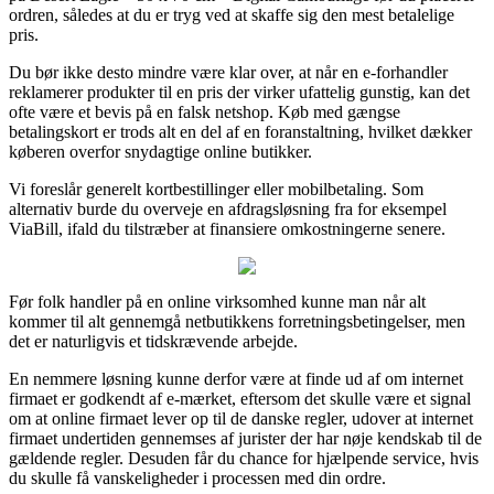
ordren, således at du er tryg ved at skaffe sig den mest betalelige
pris.
Du bør ikke desto mindre være klar over, at når en e-forhandler
reklamerer produkter til en pris der virker ufattelig gunstig, kan det
ofte være et bevis på en falsk netshop. Køb med gængse
betalingskort er trods alt en del af en foranstaltning, hvilket dækker
køberen overfor snydagtige online butikker.
Vi foreslår generelt kortbestillinger eller mobilbetaling. Som
alternativ burde du overveje en afdragsløsning fra for eksempel
ViaBill, ifald du tilstræber at finansiere omkostningerne senere.
Før folk handler på en online virksomhed kunne man når alt
kommer til alt gennemgå netbutikkens forretningsbetingelser, men
det er naturligvis et tidskrævende arbejde.
En nemmere løsning kunne derfor være at finde ud af om internet
firmaet er godkendt af e-mærket, eftersom det skulle være et signal
om at online firmaet lever op til de danske regler, udover at internet
firmaet undertiden gennemses af jurister der har nøje kendskab til de
gældende regler. Desuden får du chance for hjælpende service, hvis
du skulle få vanskeligheder i processen med din ordre.