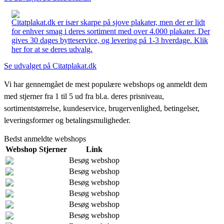
Citatplakat.dk er især skarpe på sjove plakater, men der er lidt
for enhver smag i deres sortiment med over 4.000 plakater. Der
gives 30 dages bytteservice, og levering på 1-3 hverdage. Klik
her for at se deres udvalg.
Se udvalget på Citatplakat.dk
Vi har gennemgået de mest populære webshops og anmeldt dem
med stjerner fra 1 til 5 ud fra bl.a. deres prisniveau,
sortimentstørrelse, kundeservice, brugervenlighed, betingelser,
leveringsformer og betalingsmuligheder.
Bedst anmeldte webshops
Webshop
Stjerner
Link
Besøg webshop
Besøg webshop
Besøg webshop
Besøg webshop
Besøg webshop
Besøg webshop