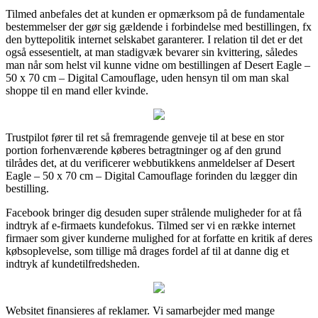
Tilmed anbefales det at kunden er opmærksom på de fundamentale
bestemmelser der gør sig gældende i forbindelse med bestillingen, fx
den byttepolitik internet selskabet garanterer. I relation til det er det
også essesentielt, at man stadigvæk bevarer sin kvittering, således
man når som helst vil kunne vidne om bestillingen af Desert Eagle –
50 x 70 cm – Digital Camouflage, uden hensyn til om man skal
shoppe til en mand eller kvinde.
Trustpilot fører til ret så fremragende genveje til at bese en stor
portion forhenværende køberes betragtninger og af den grund
tilrådes det, at du verificerer webbutikkens anmeldelser af Desert
Eagle – 50 x 70 cm – Digital Camouflage forinden du lægger din
bestilling.
Facebook bringer dig desuden super strålende muligheder for at få
indtryk af e-firmaets kundefokus. Tilmed ser vi en række internet
firmaer som giver kunderne mulighed for at forfatte en kritik af deres
købsoplevelse, som tillige må drages fordel af til at danne dig et
indtryk af kundetilfredsheden.
Websitet finansieres af reklamer. Vi samarbejder med mange