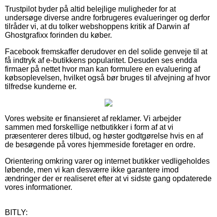
Trustpilot byder på altid belejlige muligheder for at
undersøge diverse andre forbrugeres evalueringer og derfor
tilråder vi, at du tolker webshoppens kritik af Darwin af
Ghostgrafixx forinden du køber.
Facebook fremskaffer derudover en del solide genveje til at
få indtryk af e-butikkens popularitet. Desuden ses endda
firmaer på nettet hvor man kan formulere en evaluering af
købsoplevelsen, hvilket også bør bruges til afvejning af hvor
tilfredse kunderne er.
Vores website er finansieret af reklamer. Vi arbejder
sammen med forskellige netbutikker i form af at vi
præsenterer deres tilbud, og høster godtgørelse hvis en af
de besøgende på vores hjemmeside foretager en ordre.
Orientering omkring varer og internet butikker vedligeholdes
løbende, men vi kan desværre ikke garantere imod
ændringer der er realiseret efter at vi sidste gang opdaterede
vores informationer.
BITLY: