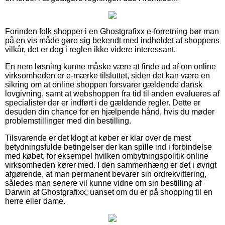
Forinden folk shopper i en Ghostgrafixx e-forretning bør man
på en vis måde gøre sig bekendt med indholdet af shoppens
vilkår, det er dog i reglen ikke videre interessant.
En nem løsning kunne måske være at finde ud af om online
virksomheden er e-mærke tilsluttet, siden det kan være en
sikring om at online shoppen forsvarer gældende dansk
lovgivning, samt at webshoppen fra tid til anden evalueres af
specialister der er indført i de gældende regler. Dette er
desuden din chance for en hjælpende hånd, hvis du møder
problemstillinger med din bestilling.
Tilsvarende er det klogt at køber er klar over de mest
betydningsfulde betingelser der kan spille ind i forbindelse
med købet, for eksempel hvilken ombytningspolitik online
virksomheden kører med. I den sammenhæng er det i øvrigt
afgørende, at man permanent bevarer sin ordrekvittering,
således man senere vil kunne vidne om sin bestilling af
Darwin af Ghostgrafixx, uanset om du er på shopping til en
herre eller dame.