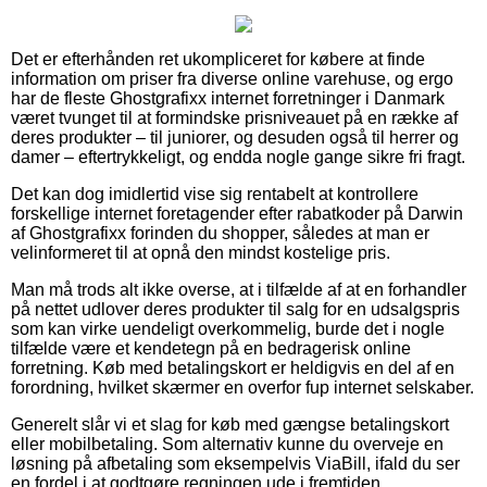
Det er efterhånden ret ukompliceret for købere at finde
information om priser fra diverse online varehuse, og ergo
har de fleste Ghostgrafixx internet forretninger i Danmark
været tvunget til at formindske prisniveauet på en række af
deres produkter – til juniorer, og desuden også til herrer og
damer – eftertrykkeligt, og endda nogle gange sikre fri fragt.
Det kan dog imidlertid vise sig rentabelt at kontrollere
forskellige internet foretagender efter rabatkoder på Darwin
af Ghostgrafixx forinden du shopper, således at man er
velinformeret til at opnå den mindst kostelige pris.
Man må trods alt ikke overse, at i tilfælde af at en forhandler
på nettet udlover deres produkter til salg for en udsalgspris
som kan virke uendeligt overkommelig, burde det i nogle
tilfælde være et kendetegn på en bedragerisk online
forretning. Køb med betalingskort er heldigvis en del af en
forordning, hvilket skærmer en overfor fup internet selskaber.
Generelt slår vi et slag for køb med gængse betalingskort
eller mobilbetaling. Som alternativ kunne du overveje en
løsning på afbetaling som eksempelvis ViaBill, ifald du ser
en fordel i at godtgøre regningen ude i fremtiden.