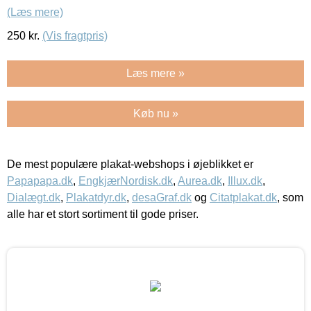
(Læs mere)
250
kr.
(Vis fragtpris)
Læs mere »
Køb nu »
De mest populære plakat-webshops i øjeblikket er
Papapapa.dk
,
EngkjærNordisk.dk
,
Aurea.dk
,
Illux.dk
,
Dialægt.dk
,
Plakatdyr.dk
,
desaGraf.dk
og
Citatplakat.dk
, som
alle har et stort sortiment til gode priser.