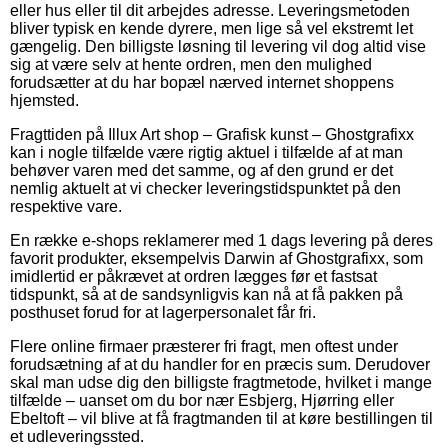
eller hus eller til dit arbejdes adresse. Leveringsmetoden
bliver typisk en kende dyrere, men lige så vel ekstremt let
gængelig. Den billigste løsning til levering vil dog altid vise
sig at være selv at hente ordren, men den mulighed
forudsætter at du har bopæl nærved internet shoppens
hjemsted.
Fragttiden på Illux Art shop – Grafisk kunst – Ghostgrafixx
kan i nogle tilfælde være rigtig aktuel i tilfælde af at man
behøver varen med det samme, og af den grund er det
nemlig aktuelt at vi checker leveringstidspunktet på den
respektive vare.
En række e-shops reklamerer med 1 dags levering på deres
favorit produkter, eksempelvis Darwin af Ghostgrafixx, som
imidlertid er påkrævet at ordren lægges før et fastsat
tidspunkt, så at de sandsynligvis kan nå at få pakken på
posthuset forud for at lagerpersonalet får fri.
Flere online firmaer præsterer fri fragt, men oftest under
forudsætning af at du handler for en præcis sum. Derudover
skal man udse dig den billigste fragtmetode, hvilket i mange
tilfælde – uanset om du bor nær Esbjerg, Hjørring eller
Ebeltoft – vil blive at få fragtmanden til at køre bestillingen til
et udleveringssted.