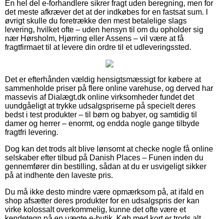
En hel del e-forhandlere sikrer fragt uden beregning, men for
det meste afkræver det at der indkøbes for en fastsat sum. I
øvrigt skulle du foretrække den mest betalelige slags
levering, hvilket ofte – uden hensyn til om du opholder sig
nær Hørsholm, Hjørring eller Assens – vil være at få
fragtfirmaet til at levere din ordre til et udleveringssted.
Det er efterhånden vældig hensigtsmæssigt for købere at
sammenholde priser på flere online varehuse, og derved har
massevis af Dialægt.dk online virksomheder fundet det
uundgåeligt at trykke udsalgspriserne på specielt deres
bedst i test produkter – til børn og babyer, og samtidig til
damer og herrer – enormt, og endda nogle gange tilbyde
fragtfri levering.
Dog kan det trods alt blive lønsomt at checke nogle få online
selskaber efter tilbud på Danish Places – Funen inden du
gennemfører din bestilling, sådan at du er usvigeligt sikker
på at indhente den laveste pris.
Du må ikke desto mindre være opmærksom på, at ifald en
shop afsætter deres produkter for en udsalgspris der kan
virke kolossalt overkommelig, kunne det ofte være et
kendetegn på en uægte e-butik. Køb med kort er trods alt