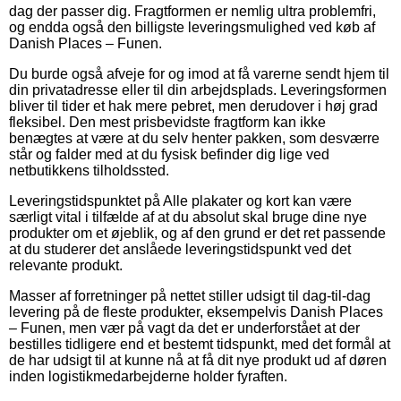
dag der passer dig. Fragtformen er nemlig ultra problemfri,
og endda også den billigste leveringsmulighed ved køb af
Danish Places – Funen.
Du burde også afveje for og imod at få varerne sendt hjem til
din privatadresse eller til din arbejdsplads. Leveringsformen
bliver til tider et hak mere pebret, men derudover i høj grad
fleksibel. Den mest prisbevidste fragtform kan ikke
benægtes at være at du selv henter pakken, som desværre
står og falder med at du fysisk befinder dig lige ved
netbutikkens tilholdssted.
Leveringstidspunktet på Alle plakater og kort kan være
særligt vital i tilfælde af at du absolut skal bruge dine nye
produkter om et øjeblik, og af den grund er det ret passende
at du studerer det anslåede leveringstidspunkt ved det
relevante produkt.
Masser af forretninger på nettet stiller udsigt til dag-til-dag
levering på de fleste produkter, eksempelvis Danish Places
– Funen, men vær på vagt da det er underforstået at der
bestilles tidligere end et bestemt tidspunkt, med det formål at
de har udsigt til at kunne nå at få dit nye produkt ud af døren
inden logistikmedarbejderne holder fyraften.