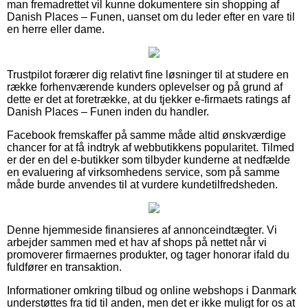
man fremadrettet vil kunne dokumentere sin shopping af
Danish Places – Funen, uanset om du leder efter en vare til
en herre eller dame.
Trustpilot forærer dig relativt fine løsninger til at studere en
række forhenværende kunders oplevelser og på grund af
dette er det at foretrække, at du tjekker e-firmaets ratings af
Danish Places – Funen inden du handler.
Facebook fremskaffer på samme måde altid ønskværdige
chancer for at få indtryk af webbutikkens popularitet. Tilmed
er der en del e-butikker som tilbyder kunderne at nedfælde
en evaluering af virksomhedens service, som på samme
måde burde anvendes til at vurdere kundetilfredsheden.
Denne hjemmeside finansieres af annonceindtægter. Vi
arbejder sammen med et hav af shops på nettet når vi
promoverer firmaernes produkter, og tager honorar ifald du
fuldfører en transaktion.
Informationer omkring tilbud og online webshops i Danmark
understøttes fra tid til anden, men det er ikke muligt for os at