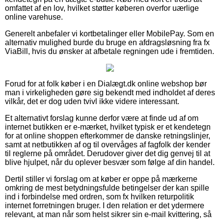
omfattet af en lov, hvilket støtter køberen overfor uærlige
online varehuse.
Generelt anbefaler vi kortbetalinger eller MobilePay. Som en
alternativ mulighed burde du bruge en afdragsløsning fra fx
ViaBill, hvis du ønsker at afbetale regningen ude i fremtiden.
Forud for at folk køber i en Dialægt.dk online webshop bør
man i virkeligheden gøre sig bekendt med indholdet af deres
vilkår, det er dog uden tvivl ikke videre interessant.
Et alternativt forslag kunne derfor være at finde ud af om
internet butikken er e-mærket, hvilket typisk er et kendetegn
for at online shoppen efterkommer de danske retningslinjer,
samt at netbutikken af og til overvåges af fagfolk der kender
til reglerne på området. Derudover giver det dig genvej til at
blive hjulpet, når du oplever besvær som følge af din handel.
Dertil stiller vi forslag om at køber er oppe på mærkerne
omkring de mest betydningsfulde betingelser der kan spille
ind i forbindelse med ordren, som fx hvilken returpolitik
internet forretningen bruger. I den relation er det ydermere
relevant, at man når som helst sikrer sin e-mail kvittering, så