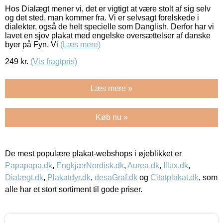
Hos Dialægt mener vi, det er vigtigt at være stolt af sig selv
og det sted, man kommer fra. Vi er selvsagt forelskede i
dialekter, også de helt specielle som Danglish. Derfor har vi
lavet en sjov plakat med engelske oversættelser af danske
byer på Fyn. Vi
(Læs mere)
249
kr.
(Vis fragtpris)
Læs mere »
Køb nu »
De mest populære plakat-webshops i øjeblikket er
Papapapa.dk
,
EngkjærNordisk.dk
,
Aurea.dk
,
Illux.dk
,
Dialægt.dk
,
Plakatdyr.dk
,
desaGraf.dk
og
Citatplakat.dk
, som
alle har et stort sortiment til gode priser.