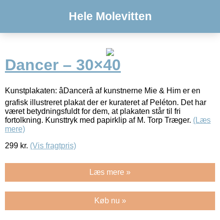
Hele Molevitten
Dancer – 30×40
Kunstplakaten: âDancerâ af kunstnerne Mie & Him er en
grafisk illustreret plakat der er kurateret af Peléton. Det har
været betydningsfuldt for dem, at plakaten står til fri
fortolkning. Kunsttryk med papirklip af M. Torp Træger.
(Læs
mere)
299
kr.
(Vis fragtpris)
Læs mere »
Køb nu »