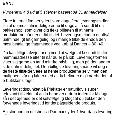
EAN:
Vurderet til
4.8
ud af 5 stjerner baseret på
31
anmeldelser
Flere internet firmaer yder i vore dage flere leveringsmidler.
En af de mest almindelige er nu til dags at få sendt til en
pakkeshop, som giver dig fleksibiliteten til at hente
produkterne når der er tid til det. Leveringsmetoden er altså
ualmindeligt let gængelig, og i mange tilfælde endda den
mest betalelige fragtmetode ved køb af Dancer – 30×40.
Du kan tillige afveje for og imod at vælge at få sendt til din
hjemmeadresse eller til når du er på job. Leveringsformen
viser sig gerne en tand mindre prisbillig, men på den anden
side ualmindeligt let. Den billigste leveringsmåde vil dog i
de fleste tilfælde være at hente produkterne selv, men den
mulighed står og falder med at du befinder dig i nærheden af
e-butikkens lager.
Leveringstidspunktet på Plakater er naturligvis super
relevant i tilfælde af at du behøver ordren inden for få dage,
så i det øjemed er det selvfølgelig klogt at du tjekker den
forventede leveringstid for det pågældende produkt.
En stor portion netshops i Danmark yder 1 hverdags levering