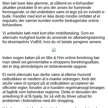
Man bør bare ikke glemme, at såfremt en e-forhandler
afsætter produkter til en pris der anses for hamrende
fremragende, er det undertiden være et tegn på en svindel e-
butik. Handler med kort er ikke desto mindre omfattet af et
regulativ, der værner kunden overfor bedrageriske online
forhandlere.
Vi anbefaler køb med kort eller mobilbetaling. Som en
alternativ mulighed burde du anvende en afbetalingsløsning
fra eksempelvis ViaBill, hvis du vil betale pengene senere.
Inden nogen køber på en Mie & Him online forretning bør
man ideelt set gennemløbe e-shoppens forretningsaftale,
det er dog almindeligvis en tidskrævende opgave.
Et nemt alternativ kan derfor være at efterse hvorvidt
netbutikken er medlem af e-mærke ordningen, fordi det
skulle være et sympol på at netbutikken accepterer de
officielle regler, foruden at e-handlen regelmæssigt besøges
af fagfolk som behersker reglerne. Dette er desuden din
anledning til at få hjælp, for så vidt du bliver udsat for
problemer i forbindelse med din shopping.