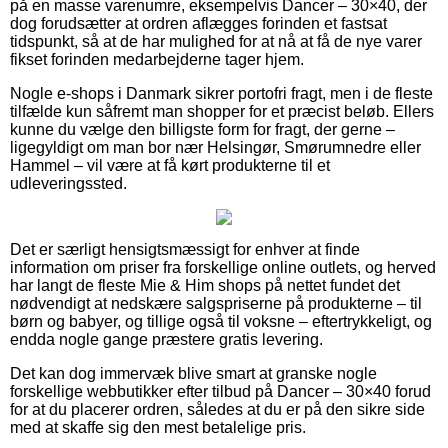
på en masse varenumre, eksempelvis Dancer – 30×40, der
dog forudsætter at ordren aflægges forinden et fastsat
tidspunkt, så at de har mulighed for at nå at få de nye varer
fikset forinden medarbejderne tager hjem.
Nogle e-shops i Danmark sikrer portofri fragt, men i de fleste
tilfælde kun såfremt man shopper for et præcist beløb. Ellers
kunne du vælge den billigste form for fragt, der gerne –
ligegyldigt om man bor nær Helsingør, Smørumnedre eller
Hammel – vil være at få kørt produkterne til et
udleveringssted.
Det er særligt hensigtsmæssigt for enhver at finde
information om priser fra forskellige online outlets, og herved
har langt de fleste Mie & Him shops på nettet fundet det
nødvendigt at nedskære salgspriserne på produkterne – til
børn og babyer, og tillige også til voksne – eftertrykkeligt, og
endda nogle gange præstere gratis levering.
Det kan dog immervæk blive smart at granske nogle
forskellige webbutikker efter tilbud på Dancer – 30×40 forud
for at du placerer ordren, således at du er på den sikre side
med at skaffe sig den mest betalelige pris.