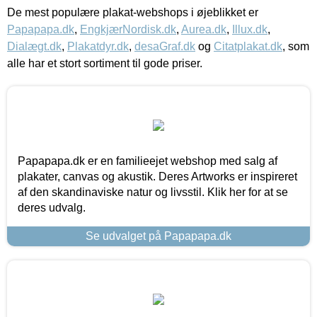
De mest populære plakat-webshops i øjeblikket er
Papapapa.dk
,
EngkjærNordisk.dk
,
Aurea.dk
,
Illux.dk
,
Dialægt.dk
,
Plakatdyr.dk
,
desaGraf.dk
og
Citatplakat.dk
, som
alle har et stort sortiment til gode priser.
Papapapa.dk er en familieejet webshop med salg af
plakater, canvas og akustik. Deres Artworks er inspireret
af den skandinaviske natur og livsstil. Klik her for at se
deres udvalg.
Se udvalget på Papapapa.dk