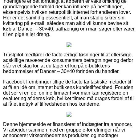
Yderligere er det fornuftigt at køberen er vaks omkring de
grundlæggende forhold der kan influere på bestillingen,
eksempelvis hvilken returpolitik internet forhandleren lover.
Her er det samtidig essesentielt, at man stadig sikrer sin
kvittering på e-mail, således man altid vil kunne bevise sit
køb af Dancer – 30×40, uafhængig om man søger efter varer
til en pige eller dreng.
Trustpilot medfører de facto ærlige løsninger til at eftersøge
adskillige nuværende konsumenters betragtninger og derfor
slår vi et slag for, at du tager et kig på e-butikkens
bedømmelser af Dancer – 30×40 forinden du handler.
Facebook frembringer tillige de facto fantastiske metoder til
at få en idé om internet butikkens kundetilfredshed. Foruden
det ser vi en del online firmaer hvor man kan registrere en
evaluering af deres køb, hvilket tilmed må drages fordel af til
at få et indtryk af tilfredsheden hos kunderne.
Denne hjemmeside er finansieret af indtægter fra annoncer.
Vi arbejder sammen med en gruppe e-forretninger når vi
annoncerer virksomhedernes produkter, og modtager