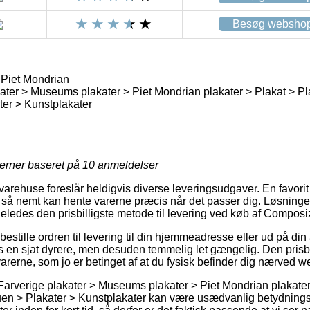
Besøg websho
Piet Mondrian
ater > Museums plakater > Piet Mondrian plakater > Plakat > Pla
ater > Kunstplakater
jerner baseret på
10
anmeldelser
ehuse foreslår heldigvis diverse leveringsudgaver. En favorit er 
 så nemt kan hente varerne præcis når det passer dig. Løsninge
eledes den prisbilligste metode til levering ved køb af Composi
estille ordren til levering til din hjemmeadresse eller ud på din
s en sjat dyrere, men desuden temmelig let gængelig. Den prisbi
varerne, som jo er betinget af at du fysisk befinder dig nærved 
Farverige plakater > Museums plakater > Piet Mondrian plakater >
tuen > Plakater > Kunstplakater kan være usædvanlig betydning