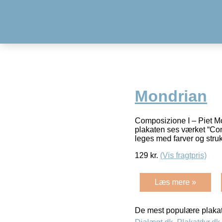
Mondrian
Composizione I – Piet M
plakaten ses værket “Comp
leges med farver og struk
129
kr.
(Vis fragtpris)
Læs mere »
De mest populære plakat