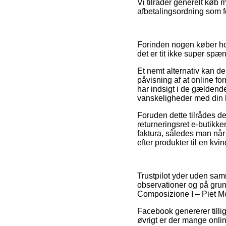
Vi tilråder generelt køb
afbetalingsordning som fo
Forinden nogen køber ho
det er tit ikke super sp
Et nemt alternativ kan de
påvisning af at online for
har indsigt i de gældend
vanskeligheder med din b
Foruden dette tilrådes de
returneringsret e-butikke
faktura, således man når
efter produkter til en kvi
Trustpilot yder uden sa
observationer og på grun
Composizione I – Piet Mo
Facebook genererer tillige
øvrigt er der mange onli