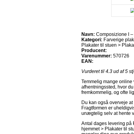
Navn:
Composizione I – 
Kategori:
Farverige plak
Plakater til stuen > Plak
Producent:
Varenummer:
570726
EAN:
Vurderet til
4.3
ud af 5 st
Temmelig mange online var
afhentningssted, hvor du
fremkommelig, og ofte lig
Du kan også overveje at b
Fragtformen er uheldigvi
unægtelig selv at hente 
Antal dages levering på 
hjemmet > Plakater til s