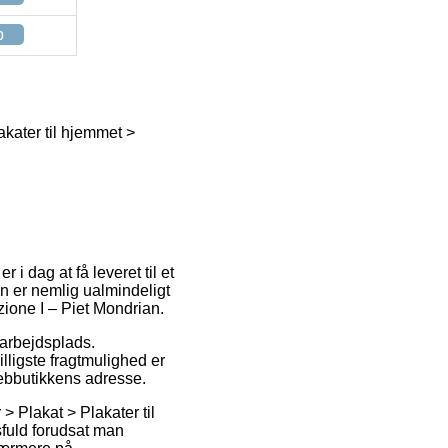
p
kater til hjemmet >
i dag at få leveret til et
n er nemlig ualmindeligt
zione I – Piet Mondrian.
 arbejdsplads.
lligste fragtmulighed er
webbutikkens adresse.
 Plakat > Plakater til
sfuld forudsat man