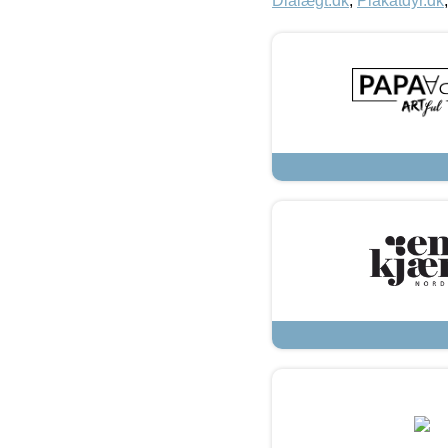
Dialægt.dk
,
Plakatdyr.dk