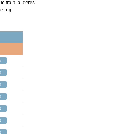
 fra bl.a. deres
mer og
p
p
p
p
p
p
p