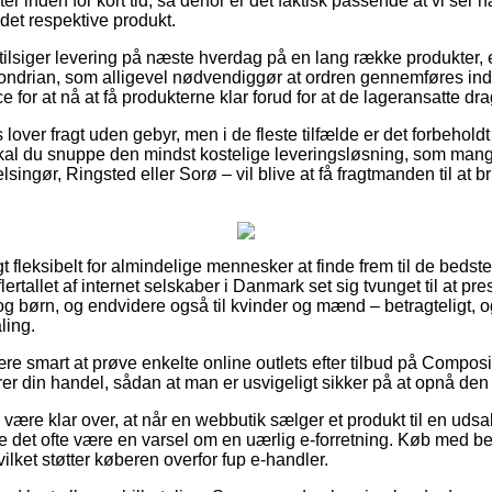
r inden for kort tid, så derfor er det faktisk passende at vi ser
det respektive produkt.
s tilsiger levering på næste hverdag på en lang række produkter,
ndrian, som alligevel nødvendiggør at ordren gennemføres inden
 for at nå at få produkterne klar forud for at de lageransatte dr
over fragt uden gebyr, men i de fleste tilfælde er det forbeholdt
 skal du snuppe den mindst kostelige leveringsløsning, som ma
ngør, Ringsted eller Sorø – vil blive at få fragtmanden til at bri
t fleksibelt for almindelige mennesker at finde frem til de bedste
flertallet af internet selskaber i Danmark set sig tvunget til at 
 og børn, og endvidere også til kvinder og mænd – betragteligt,
ling.
re smart at prøve enkelte online outlets efter tilbud på Compos
er din handel, sådan at man er usvigeligt sikker på at opnå den 
være klar over, at når en webbutik sælger et produkt til en udsa
nne det ofte være en varsel om en uærlig e-forretning. Køb med bet
vilket støtter køberen overfor fup e-handler.