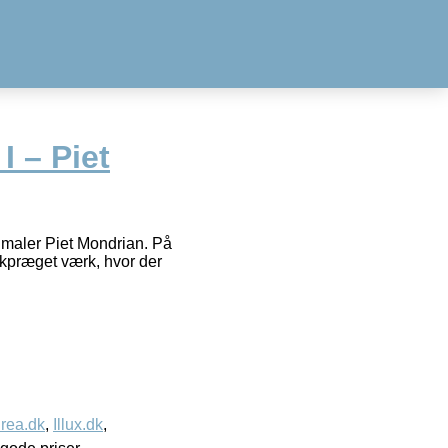
 – Piet
 maler Piet Mondrian. På
iskpræget værk, hvor der
rea.dk
,
Illux.dk
,