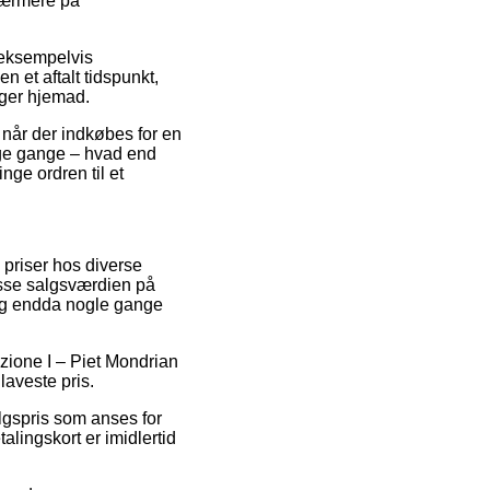
 nærmere på
 eksempelvis
 et aftalt tidspunkt,
ager hjemad.
 når der indkøbes for en
nge gange – hvad end
nge ordren til et
 priser hos diverse
presse salgsværdien på
 og endda nogle gange
izione I – Piet Mondrian
laveste pris.
lgspris som anses for
alingskort er imidlertid