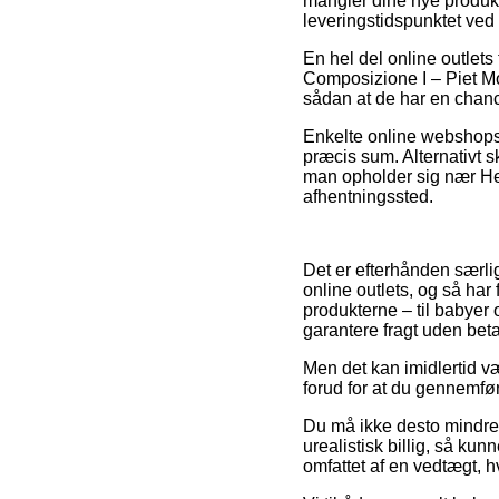
mangler dine nye produkte
leveringstidspunktet ved 
En hel del online outlet
Composizione I – Piet Mo
sådan at de har en chance
Enkelte online webshops l
præcis sum. Alternativt
man opholder sig nær Helsi
afhentningssted.
Det er efterhånden særlig
online outlets, og så har 
produkterne – til babyer
garantere fragt uden beta
Men det kan imidlertid væ
forud for at du gennemfør
Du må ikke desto mindre 
urealistisk billig, så ku
omfattet af en vedtægt, h