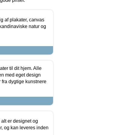
l gode priser.
 af plakater, canvas
skandinaviske natur og
er til dit hjem. Alle
ten med eget design
r fra dygtige kunstnere
 alt er designet og
r, og kan leveres inden