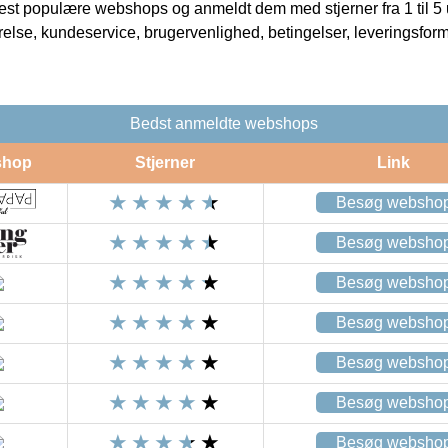
t populære webshops og anmeldt dem med stjerner fra 1 til 5 ud
rrelse, kundeservice, brugervenlighed, betingelser, leveringsfor
Bedst anmeldte webshops
shop
Stjerner
Link
Besøg websho
Besøg websho
Besøg websho
Besøg websho
Besøg websho
Besøg websho
Besøg websho