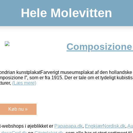
Hele Molevitten
Composizione I
ondrian kunstplakatFarverigt museumsplakat af den hollandske
osizione I”, som er fra 1915. Der er tale om et tydeligt kubist
turer,
(Læs mere)
Køb nu »
-webshops i øjeblikket er
Papapapa.dk
,
EngkjærNordisk.dk
,
Au