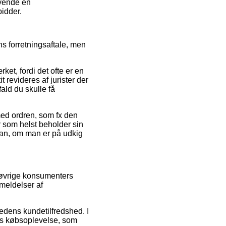
nvende en
bidder.
s forretningsaftale, men
ket, fordi det ofte er en
t revideres af jurister der
ald du skulle få
med ordren, som fx den
år som helst beholder sin
ian, om man er på udkig
 øvrige konsumenters
meldelser af
mhedens kundetilfredshed. I
res købsoplevelse, som