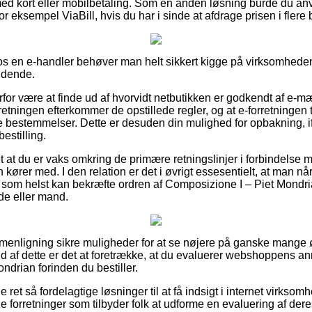
 med kort eller mobilbetaling. Som en anden løsning burde du a
r eksempel ViaBill, hvis du har i sinde at afdrage prisen i flere 
s en e-handler behøver man helt sikkert kigge på virksomheden
ændende.
rfor være at finde ud af hvorvidt netbutikken er godkendt af e-mær
retningen efterkommer de opstillede regler, og at e-forretningen ti
e bestemmelser. Dette er desuden din mulighed for opbakning, if
estilling.
t at du er vaks omkring de primære retningslinjer i forbindelse 
n kører med. I den relation er det i øvrigt essesentielt, at man n
 som helst kan bekræfte ordren af Composizione I – Piet Mondr
nde eller mand.
mmenligning sikre muligheder for at se nøjere på ganske mange
d af dette er det at foretrække, at du evaluerer webshoppens an
ndrian forinden du bestiller.
 ret så fordelagtige løsninger til at få indsigt i internet virkso
ne forretninger som tilbyder folk at udforme en evaluering af de