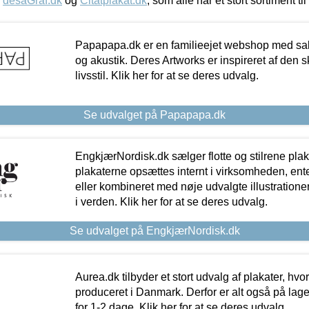
,
desaGraf.dk
og
Citatplakat.dk
, som alle har et stort sortiment ti
Papapapa.dk er en familieejet webshop med salg
og akustik. Deres Artworks er inspireret af den 
livsstil. Klik her for at se deres udvalg.
Se udvalget på Papapapa.dk
EngkjærNordisk.dk sælger flotte og stilrene plakat
plakaterne opsættes internt i virksomheden, en
eller kombineret med nøje udvalgte illustratione
i verden. Klik her for at se deres udvalg.
Se udvalget på EngkjærNordisk.dk
Aurea.dk tilbyder et stort udvalg af plakater, hvor
produceret i Danmark. Derfor er alt også på lage
for 1-2 dage. Klik her for at se deres udvalg.