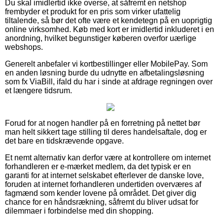
Du skal imidlertid ikke overse, at såfremt en netshop
frembyder et produkt for en pris som virker ufattelig
tiltalende, så bør det ofte være et kendetegn på en uoprigtig
online virksomhed. Køb med kort er imidlertid inkluderet i en
anordning, hvilket begunstiger køberen overfor uærlige
webshops.
Generelt anbefaler vi kortbestillinger eller MobilePay. Som
en anden løsning burde du udnytte en afbetalingsløsning
som fx ViaBill, ifald du har i sinde at afdrage regningen over
et længere tidsrum.
Forud for at nogen handler på en forretning på nettet bør
man helt sikkert tage stilling til deres handelsaftale, dog er
det bare en tidskrævende opgave.
Et nemt alternativ kan derfor være at kontrollere om internet
forhandleren er e-mærket medlem, da det typisk er en
garanti for at internet selskabet efterlever de danske love,
foruden at internet forhandleren undertiden overværes af
fagmænd som kender lovene på området. Det giver dig
chance for en håndsrækning, såfremt du bliver udsat for
dilemmaer i forbindelse med din shopping.