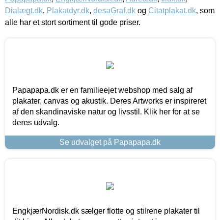
Dialægt.dk
,
Plakatdyr.dk
,
desaGraf.dk
og
Citatplakat.dk
, som
alle har et stort sortiment til gode priser.
Papapapa.dk er en familieejet webshop med salg af
plakater, canvas og akustik. Deres Artworks er inspireret
af den skandinaviske natur og livsstil. Klik her for at se
deres udvalg.
Se udvalget på Papapapa.dk
EngkjærNordisk.dk sælger flotte og stilrene plakater til