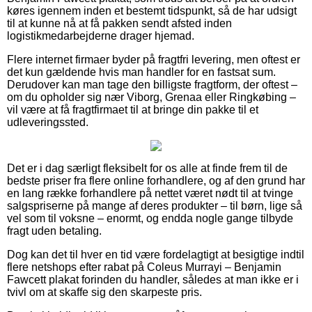
køres igennem inden et bestemt tidspunkt, så de har udsigt
til at kunne nå at få pakken sendt afsted inden
logistikmedarbejderne drager hjemad.
Flere internet firmaer byder på fragtfri levering, men oftest er
det kun gældende hvis man handler for en fastsat sum.
Derudover kan man tage den billigste fragtform, der oftest –
om du opholder sig nær Viborg, Grenaa eller Ringkøbing –
vil være at få fragtfirmaet til at bringe din pakke til et
udleveringssted.
Det er i dag særligt fleksibelt for os alle at finde frem til de
bedste priser fra flere online forhandlere, og af den grund har
en lang række forhandlere på nettet været nødt til at tvinge
salgspriserne på mange af deres produkter – til børn, lige så
vel som til voksne – enormt, og endda nogle gange tilbyde
fragt uden betaling.
Dog kan det til hver en tid være fordelagtigt at besigtige indtil
flere netshops efter rabat på Coleus Murrayi – Benjamin
Fawcett plakat forinden du handler, således at man ikke er i
tvivl om at skaffe sig den skarpeste pris.