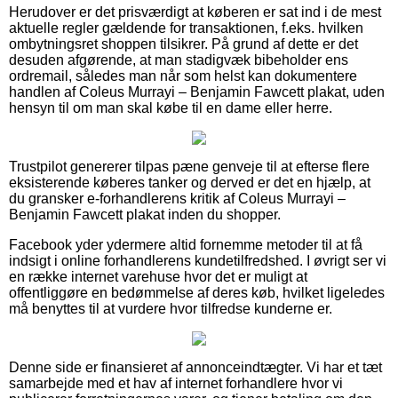
Herudover er det prisværdigt at køberen er sat ind i de mest
aktuelle regler gældende for transaktionen, f.eks. hvilken
ombytningsret shoppen tilsikrer. På grund af dette er det
desuden afgørende, at man stadigvæk bibeholder ens
ordremail, således man når som helst kan dokumentere
handlen af Coleus Murrayi – Benjamin Fawcett plakat, uden
hensyn til om man skal købe til en dame eller herre.
Trustpilot genererer tilpas pæne genveje til at efterse flere
eksisterende køberes tanker og derved er det en hjælp, at
du gransker e-forhandlerens kritik af Coleus Murrayi –
Benjamin Fawcett plakat inden du shopper.
Facebook yder ydermere altid fornemme metoder til at få
indsigt i online forhandlerens kundetilfredshed. I øvrigt ser vi
en række internet varehuse hvor det er muligt at
offentliggøre en bedømmelse af deres køb, hvilket ligeledes
må benyttes til at vurdere hvor tilfredse kunderne er.
Denne side er finansieret af annonceindtægter. Vi har et tæt
samarbejde med et hav af internet forhandlere hvor vi