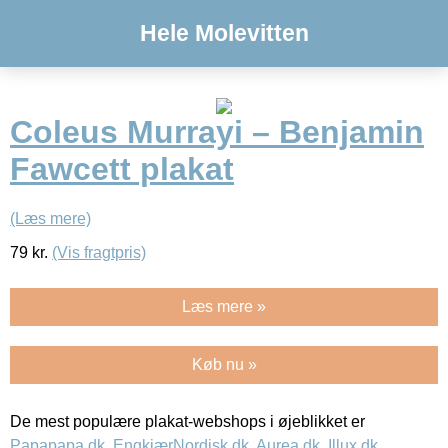
Hele Molevitten
Coleus Murrayi – Benjamin
Fawcett plakat
(Læs mere)
79
kr.
(Vis fragtpris)
Læs mere »
Køb nu »
De mest populære plakat-webshops i øjeblikket er
Papapapa.dk
,
EngkjærNordisk.dk
,
Aurea.dk
,
Illux.dk
,