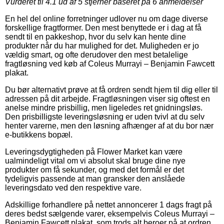
Vurderet til
4.1
ud af 5 stjerner baseret på
6
anmeldelser
En hel del online forretninger udlover nu om dage diverse
forskellige fragtformer. Den mest benyttede er i dag at få
sendt til en pakkeshop, hvor du selv kan hente dine
produkter når du har mulighed for det. Muligheden er jo
vældig smart, og ofte derudover den mest betalelige
fragtløsning ved køb af Coleus Murrayi – Benjamin Fawcett
plakat.
Du bør alternativt prøve at få ordren sendt hjem til dig eller til
adressen på dit arbejde. Fragtløsningen viser sig oftest en
anelse mindre prisbillig, men ligeledes ret gnidningsløs.
Den prisbilligste leveringsløsning er uden tvivl at du selv
henter varerne, men den løsning afhænger af at du bor nær
e-butikkens bopæl.
Leveringsdygtigheden på Flower Market kan være
ualmindeligt vital om vi absolut skal bruge dine nye
produkter om få sekunder, og med det formål er det
tydeligvis passende at man gransker den anslåede
leveringsdato ved den respektive vare.
Adskillige forhandlere på nettet annoncerer 1 dags fragt på
deres bedst sælgende varer, eksempelvis Coleus Murrayi –
Benjamin Fawcett plakat, som trods alt beroer på at ordren