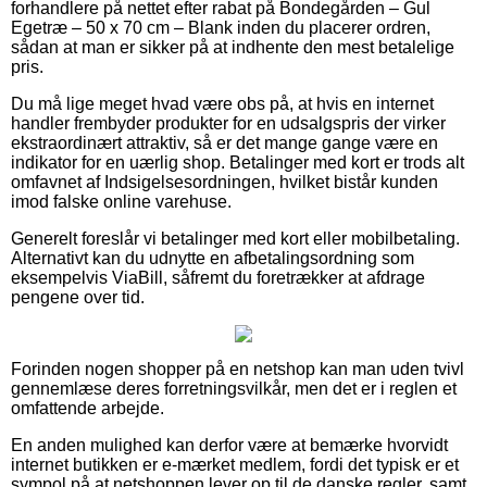
forhandlere på nettet efter rabat på Bondegården – Gul
Egetræ – 50 x 70 cm – Blank inden du placerer ordren,
sådan at man er sikker på at indhente den mest betalelige
pris.
Du må lige meget hvad være obs på, at hvis en internet
handler frembyder produkter for en udsalgspris der virker
ekstraordinært attraktiv, så er det mange gange være en
indikator for en uærlig shop. Betalinger med kort er trods alt
omfavnet af Indsigelsesordningen, hvilket bistår kunden
imod falske online varehuse.
Generelt foreslår vi betalinger med kort eller mobilbetaling.
Alternativt kan du udnytte en afbetalingsordning som
eksempelvis ViaBill, såfremt du foretrækker at afdrage
pengene over tid.
Forinden nogen shopper på en netshop kan man uden tvivl
gennemlæse deres forretningsvilkår, men det er i reglen et
omfattende arbejde.
En anden mulighed kan derfor være at bemærke hvorvidt
internet butikken er e-mærket medlem, fordi det typisk er et
sympol på at netshoppen lever op til de danske regler, samt