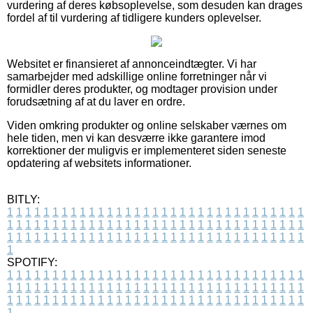
vurdering af deres købsoplevelse, som desuden kan drages
fordel af til vurdering af tidligere kunders oplevelser.
Websitet er finansieret af annonceindtægter. Vi har
samarbejder med adskillige online forretninger når vi
formidler deres produkter, og modtager provision under
forudsætning af at du laver en ordre.
Viden omkring produkter og online selskaber værnes om
hele tiden, men vi kan desværre ikke garantere imod
korrektioner der muligvis er implementeret siden seneste
opdatering af websitets informationer.
BITLY:
1
1
1
1
1
1
1
1
1
1
1
1
1
1
1
1
1
1
1
1
1
1
1
1
1
1
1
1
1
1
1
1
1
1
1
1
1
1
1
1
1
1
1
1
1
1
1
1
1
1
1
1
1
1
1
1
1
1
1
1
1
1
1
1
1
1
1
1
1
1
1
1
1
1
1
1
1
1
1
1
1
1
1
1
1
1
1
1
1
1
1
1
1
1
1
1
1
1
1
1
SPOTIFY:
1
1
1
1
1
1
1
1
1
1
1
1
1
1
1
1
1
1
1
1
1
1
1
1
1
1
1
1
1
1
1
1
1
1
1
1
1
1
1
1
1
1
1
1
1
1
1
1
1
1
1
1
1
1
1
1
1
1
1
1
1
1
1
1
1
1
1
1
1
1
1
1
1
1
1
1
1
1
1
1
1
1
1
1
1
1
1
1
1
1
1
1
1
1
1
1
1
1
1
1