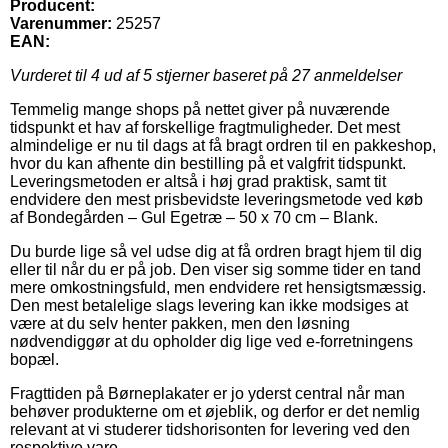
Producent:
Varenummer:
25257
EAN:
Vurderet til
4
ud af 5 stjerner baseret på
27
anmeldelser
Temmelig mange shops på nettet giver på nuværende
tidspunkt et hav af forskellige fragtmuligheder. Det mest
almindelige er nu til dags at få bragt ordren til en pakkeshop,
hvor du kan afhente din bestilling på et valgfrit tidspunkt.
Leveringsmetoden er altså i høj grad praktisk, samt tit
endvidere den mest prisbevidste leveringsmetode ved køb
af Bondegården – Gul Egetræ – 50 x 70 cm – Blank.
Du burde lige så vel udse dig at få ordren bragt hjem til dig
eller til når du er på job. Den viser sig somme tider en tand
mere omkostningsfuld, men endvidere ret hensigtsmæssig.
Den mest betalelige slags levering kan ikke modsiges at
være at du selv henter pakken, men den løsning
nødvendiggør at du opholder dig lige ved e-forretningens
bopæl.
Fragttiden på Børneplakater er jo yderst central når man
behøver produkterne om et øjeblik, og derfor er det nemlig
relevant at vi studerer tidshorisonten for levering ved den
respektive vare.