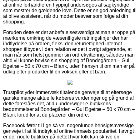
at online forhandleren hyppigt undersøges af sagkyndige
som mestrer de gældende love. Dette er en god anledning til
at blive assisteret, når du møder besvær som følge af din
shopping.
Foruden dette er det anbefalelsesværdigt at man er oppe på
mærkerne omkring de væsentligste retningslinjer der har
indflydelse på ordren, f.eks. den returrettighed internet
shoppen tilbyder. I den relation er det i øvrigt afgørende, at
man når som helst gemmer sin ordrekvittering, således man
altid vil kunne bevise sin shopping af Bondegården – Gul
Egetræ – 50 x 70 cm – Blank, uden hensyn til om man er på
udkig efter produkter til en voksen eller et barn.
Trustpilot yder immervæk tiltalende genveje til at eftersøge
ganske mange aktuelle køberes vurderinger og på grund af
dette foreslåes det, at du undersøger e-butikkens
bedømmelser af Bondegården – Gul Egetræ – 50 x 70 cm –
Blank forud for at du placerer din ordre.
Facebook fører til lige så vel nogenlunde hensigtsmæssige
genveje til at få indtryk af online firmaets popularitet. I øvrigt
er der nogle butikker på nettet hvor folk kan skrive en