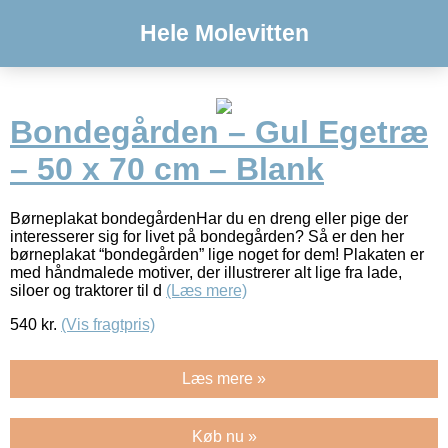
Hele Molevitten
Bondegården – Gul Egetræ
– 50 x 70 cm – Blank
Børneplakat bondegårdenHar du en dreng eller pige der
interesserer sig for livet på bondegården? Så er den her
børneplakat “bondegården” lige noget for dem! Plakaten er
med håndmalede motiver, der illustrerer alt lige fra lade,
siloer og traktorer til d
(Læs mere)
540
kr.
(Vis fragtpris)
Læs mere »
Køb nu »