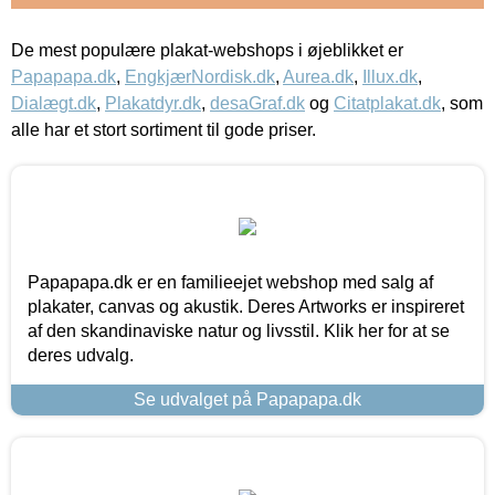
De mest populære plakat-webshops i øjeblikket er
Papapapa.dk
,
EngkjærNordisk.dk
,
Aurea.dk
,
Illux.dk
,
Dialægt.dk
,
Plakatdyr.dk
,
desaGraf.dk
og
Citatplakat.dk
, som
alle har et stort sortiment til gode priser.
Papapapa.dk er en familieejet webshop med salg af
plakater, canvas og akustik. Deres Artworks er inspireret
af den skandinaviske natur og livsstil. Klik her for at se
deres udvalg.
Se udvalget på Papapapa.dk