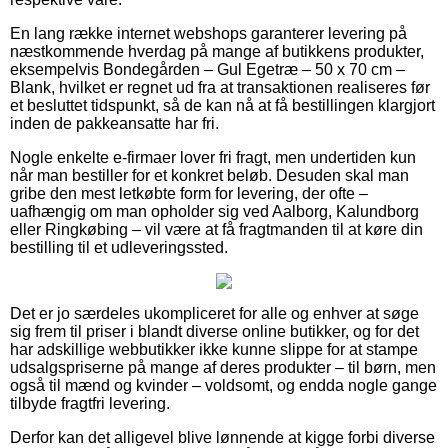
En lang række internet webshops garanterer levering på
næstkommende hverdag på mange af butikkens produkter,
eksempelvis Bondegården – Gul Egetræ – 50 x 70 cm –
Blank, hvilket er regnet ud fra at transaktionen realiseres før
et besluttet tidspunkt, så de kan nå at få bestillingen klargjort
inden de pakkeansatte har fri.
Nogle enkelte e-firmaer lover fri fragt, men undertiden kun
når man bestiller for et konkret beløb. Desuden skal man
gribe den mest letkøbte form for levering, der ofte –
uafhængig om man opholder sig ved Aalborg, Kalundborg
eller Ringkøbing – vil være at få fragtmanden til at køre din
bestilling til et udleveringssted.
Det er jo særdeles ukompliceret for alle og enhver at søge
sig frem til priser i blandt diverse online butikker, og for det
har adskillige webbutikker ikke kunne slippe for at stampe
udsalgspriserne på mange af deres produkter – til børn, men
også til mænd og kvinder – voldsomt, og endda nogle gange
tilbyde fragtfri levering.
Derfor kan det alligevel blive lønnende at kigge forbi diverse