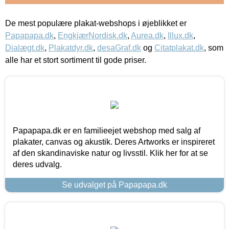
De mest populære plakat-webshops i øjeblikket er
Papapapa.dk
,
EngkjærNordisk.dk
,
Aurea.dk
,
Illux.dk
,
Dialægt.dk
,
Plakatdyr.dk
,
desaGraf.dk
og
Citatplakat.dk
, som
alle har et stort sortiment til gode priser.
Papapapa.dk er en familieejet webshop med salg af
plakater, canvas og akustik. Deres Artworks er inspireret
af den skandinaviske natur og livsstil. Klik her for at se
deres udvalg.
Se udvalget på Papapapa.dk