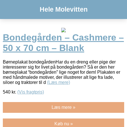
Hele Molevitten
Bondegården – Cashmere –
50 x 70 cm – Blank
Børneplakat bondegårdenHar du en dreng eller pige der
interesserer sig for livet på bondegården? Så er den her
børneplakat “bondegården” lige noget for dem! Plakaten er
med håndmalede motiver, der illustrerer alt lige fra lade,
siloer og traktorer til d
(Læs mere)
540
kr.
(Vis fragtpris)
Læs mere »
Køb nu »