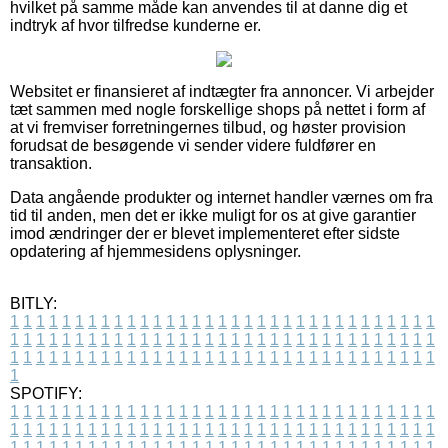
hvilket på samme måde kan anvendes til at danne dig et
indtryk af hvor tilfredse kunderne er.
Websitet er finansieret af indtægter fra annoncer. Vi arbejder
tæt sammen med nogle forskellige shops på nettet i form af
at vi fremviser forretningernes tilbud, og høster provision
forudsat de besøgende vi sender videre fuldfører en
transaktion.
Data angående produkter og internet handler værnes om fra
tid til anden, men det er ikke muligt for os at give garantier
imod ændringer der er blevet implementeret efter sidste
opdatering af hjemmesidens oplysninger.
BITLY:
1
1
1
1
1
1
1
1
1
1
1
1
1
1
1
1
1
1
1
1
1
1
1
1
1
1
1
1
1
1
1
1
1
1
1
1
1
1
1
1
1
1
1
1
1
1
1
1
1
1
1
1
1
1
1
1
1
1
1
1
1
1
1
1
1
1
1
1
1
1
1
1
1
1
1
1
1
1
1
1
1
1
1
1
1
1
1
1
1
1
1
1
1
1
1
1
1
1
1
1
SPOTIFY:
1
1
1
1
1
1
1
1
1
1
1
1
1
1
1
1
1
1
1
1
1
1
1
1
1
1
1
1
1
1
1
1
1
1
1
1
1
1
1
1
1
1
1
1
1
1
1
1
1
1
1
1
1
1
1
1
1
1
1
1
1
1
1
1
1
1
1
1
1
1
1
1
1
1
1
1
1
1
1
1
1
1
1
1
1
1
1
1
1
1
1
1
1
1
1
1
1
1
1