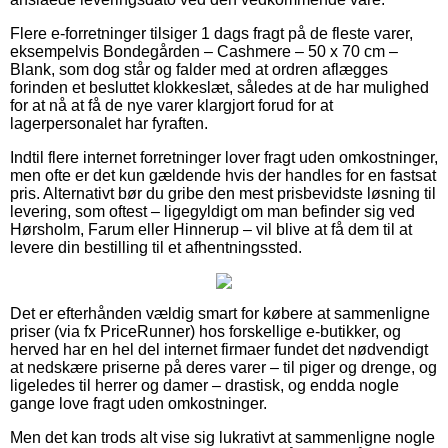
Flere e-forretninger tilsiger 1 dags fragt på de fleste varer,
eksempelvis Bondegården – Cashmere – 50 x 70 cm –
Blank, som dog står og falder med at ordren aflægges
forinden et besluttet klokkeslæt, således at de har mulighed
for at nå at få de nye varer klargjort forud for at
lagerpersonalet har fyraften.
Indtil flere internet forretninger lover fragt uden omkostninger,
men ofte er det kun gældende hvis der handles for en fastsat
pris. Alternativt bør du gribe den mest prisbevidste løsning til
levering, som oftest – ligegyldigt om man befinder sig ved
Hørsholm, Farum eller Hinnerup – vil blive at få dem til at
levere din bestilling til et afhentningssted.
Det er efterhånden vældig smart for købere at sammenligne
priser (via fx PriceRunner) hos forskellige e-butikker, og
herved har en hel del internet firmaer fundet det nødvendigt
at nedskære priserne på deres varer – til piger og drenge, og
ligeledes til herrer og damer – drastisk, og endda nogle
gange love fragt uden omkostninger.
Men det kan trods alt vise sig lukrativt at sammenligne nogle