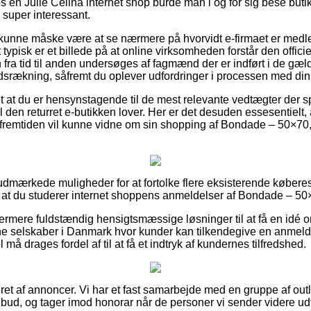
 en Julie Celina internet shop burde man i og for sig bese buti
 super interessant.
unne måske være at se nærmere på hvorvidt e-firmaet er med
 typisk er et billede på at online virksomheden forstår den offici
 fra tid til anden undersøges af fagmænd der er indført i de gæl
srækning, såfremt du oplever udfordringer i processen med din
t at du er hensynstagende til de mest relevante vedtægter der spi
den returret e-butikken lover. Her er det desuden essesentielt, 
i fremtiden vil kunne vidne om sin shopping af Bondade – 50×7
sk udmærkede muligheder for at fortolke flere eksisterende købe
vi, at du studerer internet shoppens anmeldelser af Bondade – 50
ermere fuldstændig hensigtsmæssige løsninger til at få en idé 
e selskaber i Danmark hvor kunder kan tilkendegive en anmel
l må drages fordel af til at få et indtryk af kundernes tilfredshed.
et af annoncer. Vi har et fast samarbejde med en gruppe af outl
tilbud, og tager imod honorar når de personer vi sender videre ud