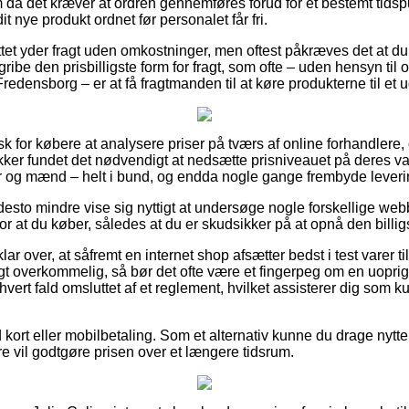
a det kræver at ordren gennemføres forud for et bestemt tidspu
it nye produkt ordnet før personalet får fri.
ettet yder fragt uden omkostninger, men oftest påkræves det at du a
ribe den prisbilligste form for fragt, som ofte – uden hensyn ti
redensborg – er at få fragtmanden til at køre produkterne til et 
k for købere at analysere priser på tværs af online forhandlere, o
ikker fundet det nødvendigt at nedsætte prisniveauet på deres var
der og mænd – helt i bund, og endda nogle gange frembyde lever
desto mindre vise sig nyttigt at undersøge nogle forskellige webb
 at du køber, således at du er skudsikker på at opnå den billigs
ar over, at såfremt en internet shop afsætter bedst i test varer ti
t overkommelig, så bør det ofte være et fingerpeg om en uoprig
 hvert fald omsluttet af et reglement, hvilket assisterer dig som 
d kort eller mobilbetaling. Som et alternativ kunne du drage nytte
ere vil godtgøre prisen over et længere tidsrum.