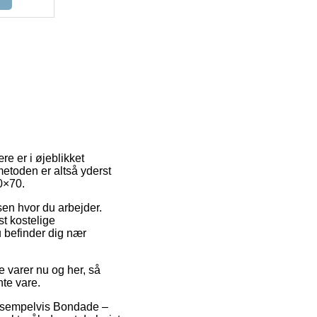
re er i øjeblikket
smetoden er altså yderst
0×70.
sen hvor du arbejder.
t kostelige
u befinder dig nær
e varer nu og her, så
nte vare.
eksempelvis Bondade –