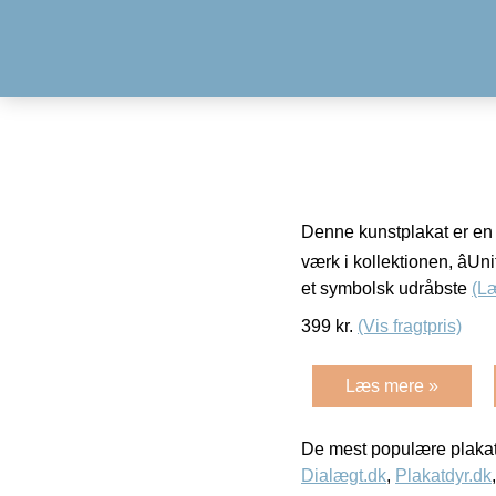
Denne kunstplakat er en re
værk i kollektionen, âUn
et symbolsk udråbste
(L
399
kr.
(Vis fragtpris)
Læs mere »
De mest populære plakat
Dialægt.dk
,
Plakatdyr.dk