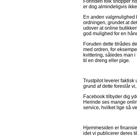
Forinden folk shopper hos
er dog almindeligvis ikke
En anden valgmulighed k
ordningen, grundet at det
udover at online butikken
god mulighed for en hånd
Foruden dette tilrådes de
med ordren, for eksempel 
kvittering, således man 
til en dreng eller pige.
Trustpilot leverer fakti
grund af dette foreslår 
Facebook tilbyder dig yd
Herinde ses mange onlin
service, hvilket lige så ve
Hjemmesiden er finansier
idet vi publicerer deres 