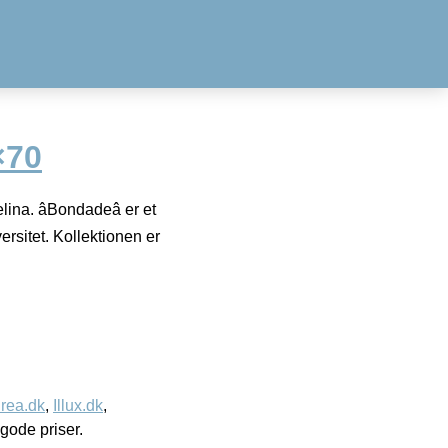
×70
ina. âBondadeâ er et
ersitet. Kollektionen er
rea.dk
,
Illux.dk
,
l gode priser.