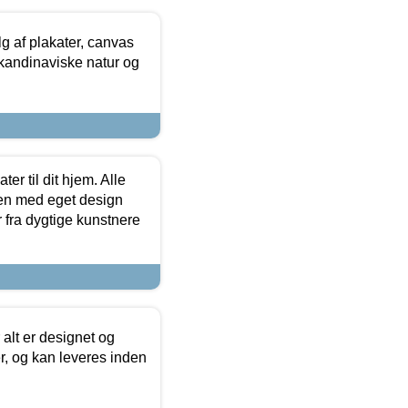
 af plakater, canvas
skandinaviske natur og
er til dit hjem. Alle
ten med eget design
r fra dygtige kunstnere
 alt er designet og
r, og kan leveres inden