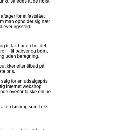
nkt, således at de højst
ftager for et fastslået
l om man opholder sig nær
udleveringssted.
g til tak har en hel del
er – til babyer og børn,
ing uden beregning.
utikker efter tilbud på
te pris.
l salg for en udsalgspris
tig internet webshop.
kunde overfor falske online
 af en løsning som f.eks.