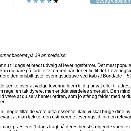
Besøg webshop
9
jerner baseret på
39
anmeldelser
 nu til dags et bredt udvalg af leveringsformer. Det mest populæ
kan du bare gå forbi efter ordren når der er tid til det. Levering
videre den prisbilligste leveringsudgave ved køb af Bondade – 5
ænke over at vælge levering hjem til dig privat eller til adres
m regel en tak dyrere, men endda særdeles smertefri. Den minds
id være at du selv henter ordren, som jo står og falder med at d
er.
n i nogle tilfælde være ultra essentiel ifald vi skal bruge dine ny
levant at man tjekker den estimerede leveringstid for den releva
anmark præsterer 1 dags fragt på deres bedst sælgende varer, 