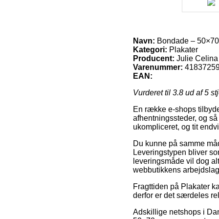
Navn:
Bondade – 50×70
Kategori:
Plakater
Producent:
Julie Celina
Varenummer:
4183725
EAN:
Vurderet til
3.8
ud af 5 st
En række e-shops tilbyder
afhentningssteder, og så 
ukompliceret, og tit end
Du kunne på samme måde t
Leveringstypen bliver so
leveringsmåde vil dog alt
webbutikkens arbejdslag
Fragttiden på Plakater ka
derfor er det særdeles re
Adskillige netshops i D