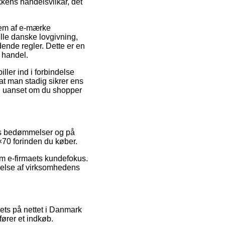
kkens handelsvilkår, det
lem af e-mærke
elle danske lovgivning,
dende regler. Dette er en
 handel.
ller ind i forbindelse
at man stadig sikrer ens
0, uanset om du shopper
res bedømmelser og på
×70 forinden du køber.
om e-firmaets kundefokus.
delse af virksomhedens
ets på nettet i Danmark
fører et indkøb.