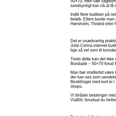
50×70, men vær vagtsom d
sandsynligt kan nå at få d
Indtil flere butikker på n
beløb. Ellers burde man g
Hørsholm, Thisted eller F
Det er usædvanlig praktis
Julie Celina internet but
lige så vel som til kvin
Trods dette kan det ikke 
Bondade – 50×70 forud for
Man bør imidlertid være kl
der kan ses som uendelig
Bestillinger med kort er i
shops.
Vi tilråder betalinger me
ViaBill, forudsat du hell