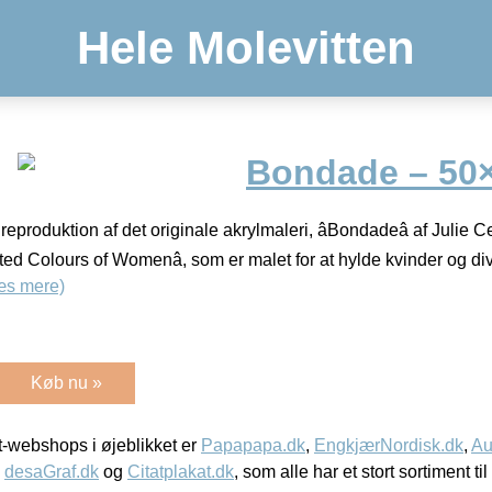
Hele Molevitten
Bondade – 50
produktion af det originale akrylmaleri, âBondadeâ af Julie Cel
ited Colours of Womenâ, som er malet for at hylde kvinder og div
æs mere)
Køb nu »
-webshops i øjeblikket er
Papapapa.dk
,
EngkjærNordisk.dk
,
Au
,
desaGraf.dk
og
Citatplakat.dk
, som alle har et stort sortiment ti