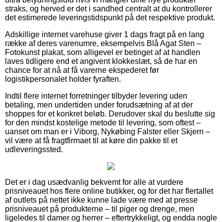
straks, og herved er det i sandhed centralt at du kontrollerer
det estimerede leveringstidspunkt på det respektive produkt.
Adskillige internet varehuse giver 1 dags fragt på en lang
række af deres varenumre, eksempelvis Blå Agat Sten –
Fotokunst plakat, som alligevel er betinget af at handlen
laves tidligere end et angivent klokkeslæt, så de har en
chance for at nå at få varerne ekspederet før
logistikpersonalet holder fyraften.
Indtil flere internet forretninger tilbyder levering uden
betaling, men undertiden under forudsætning af at der
shoppes for et konkret beløb. Derudover skal du beslutte sig
for den mindst kostelige metode til levering, som oftest –
uanset om man er i Viborg, Nykøbing Falster eller Skjern –
vil være at få fragtfirmaet til at køre din pakke til et
udleveringssted.
Det er i dag usædvanlig bekvemt for alle at vurdere
prisniveauet hos flere online butikker, og for det har flertallet
af outlets på nettet ikke kunne lade være med at presse
prisniveauet på produkterne – til piger og drenge, men
ligeledes til damer og herrer – eftertrykkeligt, og endda nogle