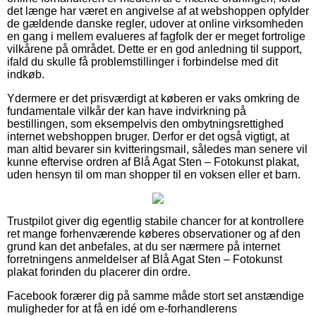
det længe har været en angivelse af at webshoppen opfylder
de gældende danske regler, udover at online virksomheden
en gang i mellem evalueres af fagfolk der er meget fortrolige
vilkårene på området. Dette er en god anledning til support,
ifald du skulle få problemstillinger i forbindelse med dit
indkøb.
Ydermere er det prisværdigt at køberen er vaks omkring de
fundamentale vilkår der kan have indvirkning på
bestillingen, som eksempelvis den ombytningsrettighed
internet webshoppen bruger. Derfor er det også vigtigt, at
man altid bevarer sin kvitteringsmail, således man senere vil
kunne eftervise ordren af Blå Agat Sten – Fotokunst plakat,
uden hensyn til om man shopper til en voksen eller et barn.
Trustpilot giver dig egentlig stabile chancer for at kontrollere
ret mange forhenværende køberes observationer og af den
grund kan det anbefales, at du ser nærmere på internet
forretningens anmeldelser af Blå Agat Sten – Fotokunst
plakat forinden du placerer din ordre.
Facebook forærer dig på samme måde stort set anstændige
muligheder for at få en idé om e-forhandlerens