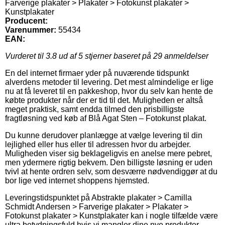
Farverige plakater > Plakater > Fotokunst plakater >
Kunstplakater
Producent:
Varenummer:
55434
EAN:
Vurderet til
3.8
ud af 5 stjerner baseret på
29
anmeldelser
En del internet firmaer yder på nuværende tidspunkt
alverdens metoder til levering. Det mest almindelige er lige
nu at få leveret til en pakkeshop, hvor du selv kan hente de
købte produkter når der er tid til det. Muligheden er altså
meget praktisk, samt endda tilmed den prisbilligste
fragtløsning ved køb af Blå Agat Sten – Fotokunst plakat.
Du kunne derudover planlægge at vælge levering til din
lejlighed eller hus eller til adressen hvor du arbejder.
Muligheden viser sig beklageligvis en anelse mere pebret,
men ydermere rigtig bekvem. Den billigste løsning er uden
tvivl at hente ordren selv, som desværre nødvendiggør at du
bor lige ved internet shoppens hjemsted.
Leveringstidspunktet på Abstrakte plakater > Camilla
Schmidt Andersen > Farverige plakater > Plakater >
Fotokunst plakater > Kunstplakater kan i nogle tilfælde være
ultra betydningsfuld hvis vi mangler dine nye produkter