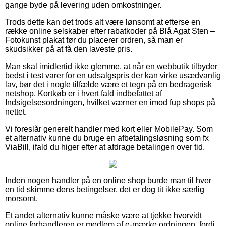
gange byde på levering uden omkostninger.
Trods dette kan det trods alt være lønsomt at efterse en
række online selskaber efter rabatkoder på Blå Agat Sten –
Fotokunst plakat før du placerer ordren, så man er
skudsikker på at få den laveste pris.
Man skal imidlertid ikke glemme, at når en webbutik tilbyder
bedst i test varer for en udsalgspris der kan virke usædvanlig
lav, bør det i nogle tilfælde være et tegn på en bedragerisk
netshop. Kortkøb er i hvert fald indbefattet af
Indsigelsesordningen, hvilket værner en imod fup shops på
nettet.
Vi foreslår generelt handler med kort eller MobilePay. Som
et alternativ kunne du bruge en afbetalingsløsning som fx
ViaBill, ifald du higer efter at afdrage betalingen over tid.
Inden nogen handler på en online shop burde man til hver
en tid skimme dens betingelser, det er dog tit ikke særlig
morsomt.
Et andet alternativ kunne måske være at tjekke hvorvidt
online forhandleren er medlem af e-mærke ordningen, fordi