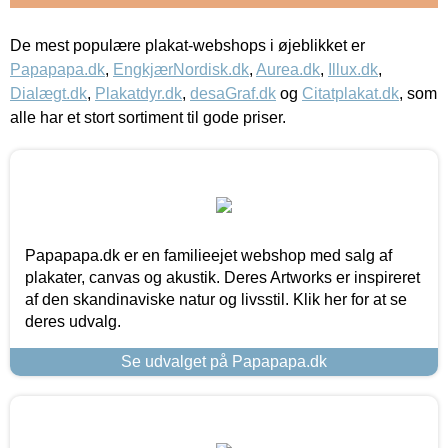
De mest populære plakat-webshops i øjeblikket er
Papapapa.dk
,
EngkjærNordisk.dk
,
Aurea.dk
,
Illux.dk
,
Dialægt.dk
,
Plakatdyr.dk
,
desaGraf.dk
og
Citatplakat.dk
, som
alle har et stort sortiment til gode priser.
Papapapa.dk er en familieejet webshop med salg af
plakater, canvas og akustik. Deres Artworks er inspireret
af den skandinaviske natur og livsstil. Klik her for at se
deres udvalg.
Se udvalget på Papapapa.dk