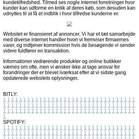
kundetilfredshed. Tilmed ses nogle internet forretninger hvor
kunder kan udforme en kritik af deres køb, som desuden kan
udnyttes til at få et indblik i hvor tilfredse kunderne er.
Websitet er finansieret af annoncer. Vi har et tæt samarbejde
med diverse internet handler hvori vi fremviser firmaernes
varer, og indtjener kommission hvis de besøgende vi sender
videre fuldfører en transaktion.
Informationer vedrørende produkter og online butikker
værnes om ofte, men vi ønsker ikke at tage ansvar for
forandringer der er blevet iværksat efter at vi sidste gang
opdaterede websitets oplysninger.
BITLY:
1
1
1
1
1
1
1
1
1
1
1
1
1
1
1
1
1
1
1
1
1
1
1
1
1
1
1
1
1
1
1
1
1
1
1
1
1
1
1
1
1
1
1
1
1
1
1
1
1
1
1
1
1
1
1
1
1
1
1
1
1
1
1
1
1
1
1
1
1
1
1
1
1
1
1
1
1
1
1
1
1
1
1
1
1
1
1
1
1
1
1
1
1
1
1
1
1
1
1
1
SPOTIFY:
1
1
1
1
1
1
1
1
1
1
1
1
1
1
1
1
1
1
1
1
1
1
1
1
1
1
1
1
1
1
1
1
1
1
1
1
1
1
1
1
1
1
1
1
1
1
1
1
1
1
1
1
1
1
1
1
1
1
1
1
1
1
1
1
1
1
1
1
1
1
1
1
1
1
1
1
1
1
1
1
1
1
1
1
1
1
1
1
1
1
1
1
1
1
1
1
1
1
1