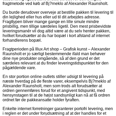
fragtmetode ved køb af Bj?rneklo af Alexander Raunsholt.
Du burde derudover overveje at bestille pakken til levering til
din lejlighed eller hus eller ud til dit arbejdes adresse.
Fragttypen bliver mange gange en lille smule mindre
prisbillig, men tillige særdeles ligetil. Den mest prisbevidste
leveringsmanér vil dog altid være at du selv henter pakken,
hvilket forudsætter at du har bopæl i kort afstand af internet
forhandlerens bopæl.
Fragtperioden på Illux Art shop – Grafisk kunst – Alexander
Raunsholt er jo særligt bestemmende ifald man behøver
dine nye produkter omgående, så af den grund er det
særdeles relevant at du finder leveringstidspunktet for den
pågældende vare.
En stor portion online outlets stiller udsigt til levering på
næste hverdag på de fleste varer, eksempelvis Bj?rneklo af
Alexander Raunsholt, men som trods alt forudsætter at
ordren gennemføres forud for et angivent tidspunkt, med
hensynstagen til at de højst sandsynligt kan nå at få ordren
ordnet før de pakkeansatte holder fyraften.
Enkelte internet forretninger garanterer portofri levering, men
i reglen er det under forudsætning af at der handles for et