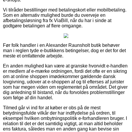
Vi tilråder bestillinger med betalingskort eller mobilbetaling.
Som en alternativ mulighed burde du overveje en
afbetalingsløsning fra fx ViaBill, når du har i sinde at
godtgøre betalingen af flere omgange.
Før folk handler i en Alexander Raunsholt butik behøver
man i reglen tyde e-butikkens betingelser, dog er det for det
meste et omfattende arbejde.
En anden mulighed kan være at granske hvorvidt e-handlen
er medlem af e-mærke ordningen, fordi det ofte er en sikring
om at online shoppen imødekommer gældende dansk
lovgivning, udover at e-shoppen af og til efterses af jurister
som har megen viden om reglementet på området. Det giver
dig anledning til bistand, når du forvoldes problemstillinger
som følge af din handel.
Tilmed går vi ind for at køber er obs på de mest
betydningsfulde vilkår der har indflydelse på ordren, til
eksempel hvilken ombytningspolitik e-forhandleren bruger. I
relation til det er det samtidig vigtigt, at man altid beholder
ens faktura, således man en anden gang kan bevise sin