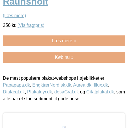
Raunsholt
(Læs mere)
250
kr.
(Vis fragtpris)
Læs mere »
Køb nu »
De mest populære plakat-webshops i øjeblikket er
Papapapa.dk
,
EngkjærNordisk.dk
,
Aurea.dk
,
Illux.dk
,
Dialægt.dk
,
Plakatdyr.dk
,
desaGraf.dk
og
Citatplakat.dk
, som
alle har et stort sortiment til gode priser.