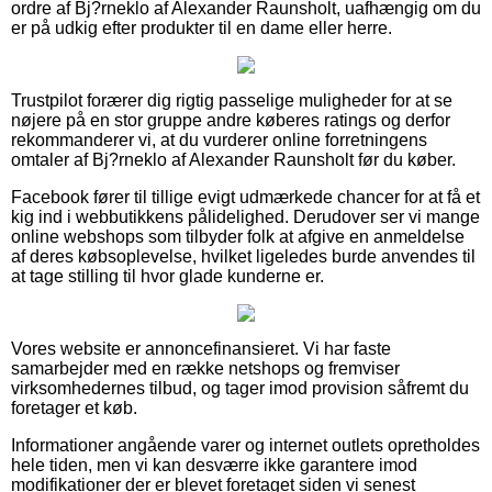
ordre af Bj?rneklo af Alexander Raunsholt, uafhængig om du
er på udkig efter produkter til en dame eller herre.
Trustpilot forærer dig rigtig passelige muligheder for at se
nøjere på en stor gruppe andre køberes ratings og derfor
rekommanderer vi, at du vurderer online forretningens
omtaler af Bj?rneklo af Alexander Raunsholt før du køber.
Facebook fører til tillige evigt udmærkede chancer for at få et
kig ind i webbutikkens pålidelighed. Derudover ser vi mange
online webshops som tilbyder folk at afgive en anmeldelse
af deres købsoplevelse, hvilket ligeledes burde anvendes til
at tage stilling til hvor glade kunderne er.
Vores website er annoncefinansieret. Vi har faste
samarbejder med en række netshops og fremviser
virksomhedernes tilbud, og tager imod provision såfremt du
foretager et køb.
Informationer angående varer og internet outlets opretholdes
hele tiden, men vi kan desværre ikke garantere imod
modifikationer der er blevet foretaget siden vi senest