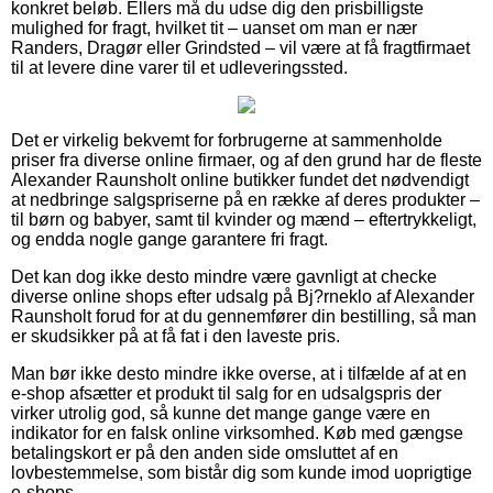
konkret beløb. Ellers må du udse dig den prisbilligste
mulighed for fragt, hvilket tit – uanset om man er nær
Randers, Dragør eller Grindsted – vil være at få fragtfirmaet
til at levere dine varer til et udleveringssted.
Det er virkelig bekvemt for forbrugerne at sammenholde
priser fra diverse online firmaer, og af den grund har de fleste
Alexander Raunsholt online butikker fundet det nødvendigt
at nedbringe salgspriserne på en række af deres produkter –
til børn og babyer, samt til kvinder og mænd – eftertrykkeligt,
og endda nogle gange garantere fri fragt.
Det kan dog ikke desto mindre være gavnligt at checke
diverse online shops efter udsalg på Bj?rneklo af Alexander
Raunsholt forud for at du gennemfører din bestilling, så man
er skudsikker på at få fat i den laveste pris.
Man bør ikke desto mindre ikke overse, at i tilfælde af at en
e-shop afsætter et produkt til salg for en udsalgspris der
virker utrolig god, så kunne det mange gange være en
indikator for en falsk online virksomhed. Køb med gængse
betalingskort er på den anden side omsluttet af en
lovbestemmelse, som bistår dig som kunde imod uoprigtige
e-shops.