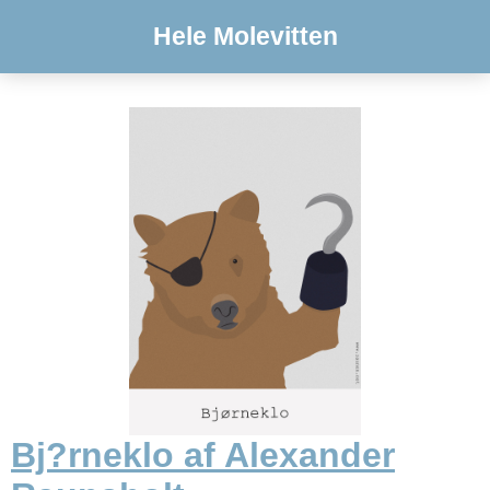
Hele Molevitten
Bj?rneklo af Alexander