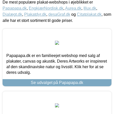
De mest populære plakat-webshops i øjeblikket er
Papapapa.dk
,
EngkjærNordisk.dk
,
Aurea.dk
,
Illux.dk
,
Dialægt.dk
,
Plakatdyr.dk
,
desaGraf.dk
og
Citatplakat.dk
, som
alle har et stort sortiment til gode priser.
Papapapa.dk er en familieejet webshop med salg af
plakater, canvas og akustik. Deres Artworks er inspireret
af den skandinaviske natur og livsstil. Klik her for at se
deres udvalg.
Se udvalget på Papapapa.dk