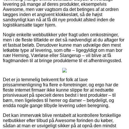
levering på mange af deres produkter, eksempelvis
Awesome, men vær vagtsom da det betinges af at ordren
lægges inden et angivent klokkeslæt, så de højst
sandsynligt kan nå at få dit nye produkt afsted inden de
logistikansatte tager hjem.
Nogle enkelte webbutikker yder fragt uden omkostninger,
men i de fleste tilfælde er det så nødvendigt at du aftager for
et fastsat beløb. Derudover kunne man udvælge den mest
letkøbte type af levering, som ofte – ligegyldigt om man bor
nær Herning, Værløse eller Slangerup – vil blive at få
fragtmanden til at bringe produkterne til et afhentningssted.
Det er jo temmelig bekvemt for folk at lave
prissammenligning fra flere e-forretninger, og ergo har de
fleste internet firmaer ikke kunne slippe for at nedsætte
prisniveauet på specielt deres bedst i test produkter – til
børn, men ligeledes til herrer og damer – betydeligt, og
endda nogle gange tilbyde levering uden beregning.
Det kan immervæk blive rentabelt at kontrollere forskellige
netbutikker efter tilbud på Awesome forinden du køber,
sådan at man er usvigeligt sikker på at opnå den mindst