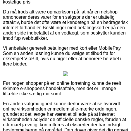
kostelige pris.
Du må trods alt være opmærksom på, at når en netshop
annoncerer deres varer for en salgspris der er ufattelig
attraktiv, burde det ofte være et kendetegn på en bedragerisk
internet forhandler. Bestillinger med betalingskort er på den
anden side indbefattet af en vedtægt, som beskytter kunden
imod fup webbutikker.
Vi anbefaler generelt betalinger med kort eller MobilePay.
Som en anden løsning kunne du vælge et tilbud fra for
eksempel ViaBill, hvis du higer efter at honorere beløbet i
flere bidder.
Før nogen shopper på en online forretning kunne de reelt
skimme e-shoppens handelsaftale, men det er i mange
tilfælde ikke særlig morsomt.
En anden valgmulighed kunne derfor være at se hvorvidt
online virksomheden er medlem af e-mærke ordningen,
grundet at det længe har været et billede på at internet
virksomheden adlyder de officielle danske regler, foruden at
e-firmaet jævnligt kontrolleres af eksperter der har indsigt i
bestemmelserne på området. Derudover giver det dig genvej