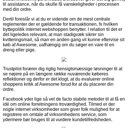
til assistance, når du skulle få vanskeligheder i processen
med din ordre.
Dertil foreslår vi at du er vidende om de mest centrale
reglementer der er gældende for transaktionen, fx hvilken
byttepolitik internet webshoppen benytter. I relation til det er
det ligeledes relevant, at man stadigvæk sikrer sin
kvitteringsmail, så man en anden gang vil kunne eftervise sit
køb af Awesome, uafhængig om du søger en vare til en
dreng eller pige.
Trustpilot forærer dig rigtig hensigtsmæssige løsninger til at
se nøjere på en længere række nuværende køberes
reflektioner og derfor er det klogt, at du evaluerer online
shoppens kritik af Awesome forud for at du placerer din
ordre.
Facebook yder lige så vel de facto stabile metoder til at få en
idé om online forretningens troværdighed. Tilmed er der
nogle internet virksomheder som giver folk mulighed for at
registrere en omtale af virksomhedens service, som
ydermere bør bruges til at vurdere kundetilfredsheden.