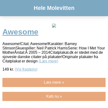
Hele Molevitten
Awesome
Awesome!Citat: Awesome!Karakter: Barney
StinsonSkuespiller: Neil Patrick HarrisSerie: How I Met Your
MotherÅrstal:Â 2005 – 2014Citatplakat.dk er stedet med de
sjoveste danske citater på plakater!Originale plakater fra
Citatplakat er design
(Læs mere)
149
kr.
(Vis fragtpris)
Læs mere »
Køb nu »