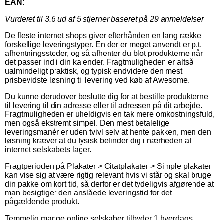
EAN:
Vurderet til
3.6
ud af 5 stjerner baseret på
29
anmeldelser
De fleste internet shops giver efterhånden en lang række
forskellige leveringstyper. En der er meget anvendt er p.t.
afhentningssteder, og så afhenter du blot produkterne når
det passer ind i din kalender. Fragtmuligheden er altså
ualmindeligt praktisk, og typisk endvidere den mest
prisbevidste løsning til levering ved køb af Awesome.
Du kunne derudover beslutte dig for at bestille produkterne
til levering til din adresse eller til adressen på dit arbejde.
Fragtmuligheden er uheldigvis en tak mere omkostningsfuld,
men også ekstremt simpel. Den mest betalelige
leveringsmanér er uden tvivl selv at hente pakken, men den
løsning kræver at du fysisk befinder dig i nærheden af
internet selskabets lager.
Fragtperioden på Plakater > Citatplakater > Simple plakater
kan vise sig at være rigtig relevant hvis vi står og skal bruge
din pakke om kort tid, så derfor er det tydeligvis afgørende at
man besigtiger den anslåede leveringstid for det
pågældende produkt.
Temmelig mange online selskaber tilbyder 1 hverdags