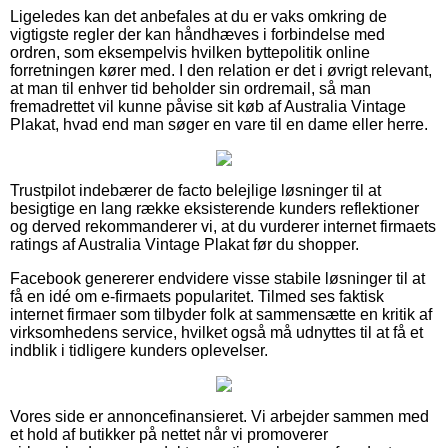
Ligeledes kan det anbefales at du er vaks omkring de
vigtigste regler der kan håndhæves i forbindelse med
ordren, som eksempelvis hvilken byttepolitik online
forretningen kører med. I den relation er det i øvrigt relevant,
at man til enhver tid beholder sin ordremail, så man
fremadrettet vil kunne påvise sit køb af Australia Vintage
Plakat, hvad end man søger en vare til en dame eller herre.
Trustpilot indebærer de facto belejlige løsninger til at
besigtige en lang række eksisterende kunders reflektioner
og derved rekommanderer vi, at du vurderer internet firmaets
ratings af Australia Vintage Plakat før du shopper.
Facebook genererer endvidere visse stabile løsninger til at
få en idé om e-firmaets popularitet. Tilmed ses faktisk
internet firmaer som tilbyder folk at sammensætte en kritik af
virksomhedens service, hvilket også må udnyttes til at få et
indblik i tidligere kunders oplevelser.
Vores side er annoncefinansieret. Vi arbejder sammen med
et hold af butikker på nettet når vi promoverer