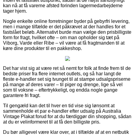
inden et fastslået tidspunkt, sådan at de højst sandsynligt
kan nå at få varerne afsted forinden lagermedarbejderne
tager hjem.
Nogle enkelte online forretninger byder på gebyrfri levering,
men i mange tilfælde er det påkrævet at der handles for et
fastslået beløb. Alternativt burde man vælge den prisbilligste
form for fragt, hvilket ofte – om man opholder sig tæt på
Viborg, Varde eller Ribe – vil være at få fragtmanden til at
køre dine produkter til en pakkeshop.
Det har vist sig at være ret så nemt for folk at finde frem til de
bedste priser fra flere internet outlets, og så har langt de
fleste e-handler set sig tvunget til at stampe udsalgspriserne
på mange af deres varer – til piger og drenge, lige så vel
som til voksne – eftertrykkeligt, og endda nogle gange
garantere fri fragt.
Til gengæld kan det til hver en tid vise sig lønsomt at
sammenholde et par e-handler efter udsalg på Australia
Vintage Plakat forud for at du færdiggør din shopping, sådan
at du er velinformeret til at få den billigste pris.
Du bør alligevel være klar over, at i tilfælde af at en netbutik