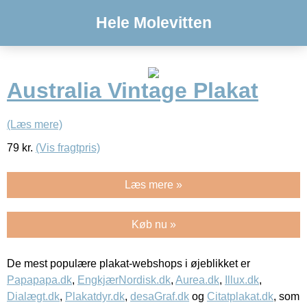
Hele Molevitten
Australia Vintage Plakat
(Læs mere)
79
kr.
(Vis fragtpris)
Læs mere »
Køb nu »
De mest populære plakat-webshops i øjeblikket er
Papapapa.dk
,
EngkjærNordisk.dk
,
Aurea.dk
,
Illux.dk
,
Dialægt.dk
,
Plakatdyr.dk
,
desaGraf.dk
og
Citatplakat.dk
, som