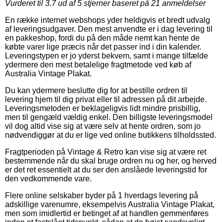
Vurderet til
3.7
ud af 5 stjerner baseret på
21
anmeldelser
En række internet webshops yder heldigvis et bredt udvalg
af leveringsudgaver. Den mest anvendte er i dag levering til
en pakkeshop, fordi du på den måde nemt kan hente de
købte varer lige præcis når det passer ind i din kalender.
Leveringstypen er jo yderst bekvem, samt i mange tilfælde
ydermere den mest betalelige fragtmetode ved køb af
Australia Vintage Plakat.
Du kan ydermere beslutte dig for at bestille ordren til
levering hjem til dig privat eller til adressen på dit arbejde.
Leveringsmetoden er beklageligvis lidt mindre prisbillig,
men til gengæld vældig enkel. Den billigste leveringsmodel
vil dog altid vise sig at være selv at hente ordren, som jo
nødvendiggør at du er lige ved online butikkens tilholdssted.
Fragtperioden på Vintage & Retro kan vise sig at være ret
bestemmende når du skal bruge ordren nu og her, og herved
er det ret essentielt at du ser den anslåede leveringstid for
den vedkommende vare.
Flere online selskaber byder på 1 hverdags levering på
adskillige varenumre, eksempelvis Australia Vintage Plakat,
men som imidlertid er betinget af at handlen gemmenføres