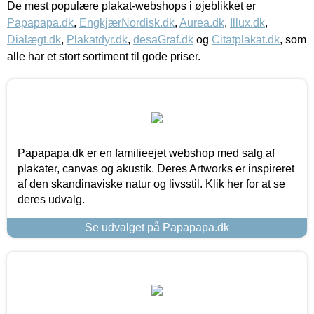
De mest populære plakat-webshops i øjeblikket er
Papapapa.dk
,
EngkjærNordisk.dk
,
Aurea.dk
,
Illux.dk
,
Dialægt.dk
,
Plakatdyr.dk
,
desaGraf.dk
og
Citatplakat.dk
, som
alle har et stort sortiment til gode priser.
Papapapa.dk er en familieejet webshop med salg af
plakater, canvas og akustik. Deres Artworks er inspireret
af den skandinaviske natur og livsstil. Klik her for at se
deres udvalg.
Se udvalget på Papapapa.dk