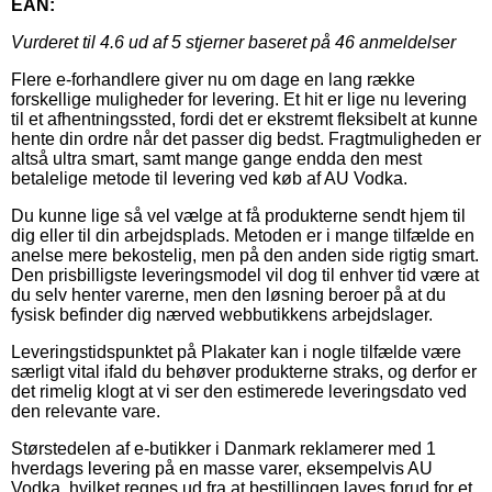
EAN:
Vurderet til
4.6
ud af 5 stjerner baseret på
46
anmeldelser
Flere e-forhandlere giver nu om dage en lang række
forskellige muligheder for levering. Et hit er lige nu levering
til et afhentningssted, fordi det er ekstremt fleksibelt at kunne
hente din ordre når det passer dig bedst. Fragtmuligheden er
altså ultra smart, samt mange gange endda den mest
betalelige metode til levering ved køb af AU Vodka.
Du kunne lige så vel vælge at få produkterne sendt hjem til
dig eller til din arbejdsplads. Metoden er i mange tilfælde en
anelse mere bekostelig, men på den anden side rigtig smart.
Den prisbilligste leveringsmodel vil dog til enhver tid være at
du selv henter varerne, men den løsning beroer på at du
fysisk befinder dig nærved webbutikkens arbejdslager.
Leveringstidspunktet på Plakater kan i nogle tilfælde være
særligt vital ifald du behøver produkterne straks, og derfor er
det rimelig klogt at vi ser den estimerede leveringsdato ved
den relevante vare.
Størstedelen af e-butikker i Danmark reklamerer med 1
hverdags levering på en masse varer, eksempelvis AU
Vodka, hvilket regnes ud fra at bestillingen laves forud for et