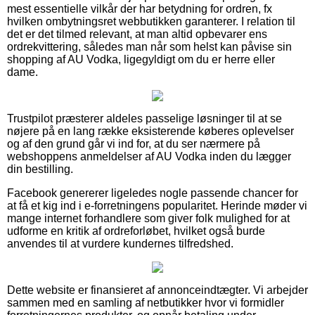
mest essentielle vilkår der har betydning for ordren, fx
hvilken ombytningsret webbutikken garanterer. I relation til
det er det tilmed relevant, at man altid opbevarer ens
ordrekvittering, således man når som helst kan påvise sin
shopping af AU Vodka, ligegyldigt om du er herre eller
dame.
Trustpilot præsterer aldeles passelige løsninger til at se
nøjere på en lang række eksisterende køberes oplevelser
og af den grund går vi ind for, at du ser nærmere på
webshoppens anmeldelser af AU Vodka inden du lægger
din bestilling.
Facebook genererer ligeledes nogle passende chancer for
at få et kig ind i e-forretningens popularitet. Herinde møder vi
mange internet forhandlere som giver folk mulighed for at
udforme en kritik af ordreforløbet, hvilket også burde
anvendes til at vurdere kundernes tilfredshed.
Dette website er finansieret af annonceindtægter. Vi arbejder
sammen med en samling af netbutikker hvor vi formidler