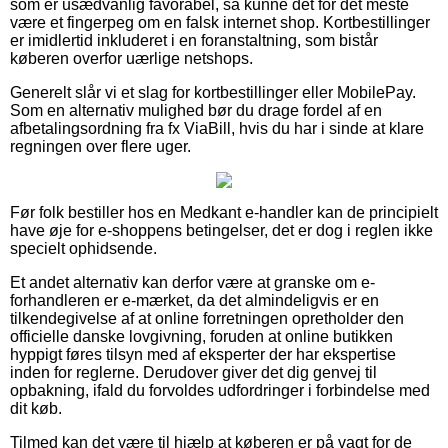
som er usædvanlig favorabel, så kunne det for det meste
være et fingerpeg om en falsk internet shop. Kortbestillinger
er imidlertid inkluderet i en foranstaltning, som bistår
køberen overfor uærlige netshops.
Generelt slår vi et slag for kortbestillinger eller MobilePay.
Som en alternativ mulighed bør du drage fordel af en
afbetalingsordning fra fx ViaBill, hvis du har i sinde at klare
regningen over flere uger.
Før folk bestiller hos en Medkant e-handler kan de principielt
have øje for e-shoppens betingelser, det er dog i reglen ikke
specielt ophidsende.
Et andet alternativ kan derfor være at granske om e-
forhandleren er e-mærket, da det almindeligvis er en
tilkendegivelse af at online forretningen opretholder den
officielle danske lovgivning, foruden at online butikken
hyppigt føres tilsyn med af eksperter der har ekspertise
inden for reglerne. Derudover giver det dig genvej til
opbakning, ifald du forvoldes udfordringer i forbindelse med
dit køb.
Tilmed kan det være til hjælp at køberen er på vagt for de