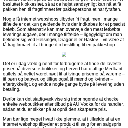
besluttet klokkeslæt, så at de højst sandsynligt kan nå at få
pakken hen til fragtfirmaet før pakkepersonalet har fyraften.
Nogle få internet webshops tilbyder fri fragt, men i mange
tilfælde er det kun gældende hvis der indkøbes for et præcist
beløb. Som alternativ kan man overveje den mest letkøbte
leveringsudgave, der i mange tilfælde – ligegyldigt om man
befinder sig ved Helsingør, Dragør eller Haslev – vil være at
få fragtfirmaet til at bringe din bestilling til en pakkeshop.
Det er i dag vældig nemt for forbrugerne at finde de laveste
priser på diverse e-butikker, og herved har utallige Medkant
outlets på nettet været nødt til at tvinge priserne på varerne –
til børn og babyer, og tillige også til mænd og kvinder –
eftertrykkeligt, og endda nogle gange byde på levering uden
betaling.
Derfor kan det stadigvæk vise sig indbringende at checke
enkelte webbutikker efter tilbud på AU Vodka før du handler,
sådan at du er sikker på at opnå den skarpeste pris.
Man bør lige meget hvad ikke glemme, at i tilfælde af at en
internet webshop tilbyder et produkt til salg for en salgspris