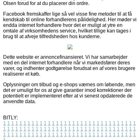
Olsen forud for at du placerer din ordre.
Facebook fremskaffer lige så vel visse fine metoder til at få
kendskab til online forhandlerens pålidelighed. Her møder vi
endda internet forhandlere hvor det er muligt at ytre en
omtale af virksomhedens service, hvilket tillige kan tages i
brug til at afveje tilfredsheden hos kunderne.
Dette website er annoncefinansieret. Vi har samarbejder
med en del internet forhandlere når vi markedsfører deres
varer, og indhenter godtgørelse forudsat en af vores brugere
realiserer et køb.
Oplysninger om tilbud og e-shops værnes om løbende, men
det er umuligt for os at give garantier imod korrektioner der
potentielt er implementeret efter at vi senest opdaterede de
anvendte data.
BITLY:
1
1
1
1
1
1
1
1
1
1
1
1
1
1
1
1
1
1
1
1
1
1
1
1
1
1
1
1
1
1
1
1
1
1
1
1
1
1
1
1
1
1
1
1
1
1
1
1
1
1
1
1
1
1
1
1
1
1
1
1
1
1
1
1
1
1
1
1
1
1
1
1
1
1
1
1
1
1
1
1
1
1
1
1
1
1
1
1
1
1
1
1
1
1
1
1
1
1
1