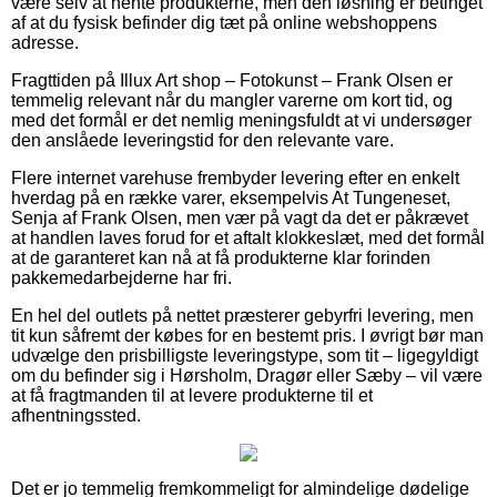
være selv at hente produkterne, men den løsning er betinget
af at du fysisk befinder dig tæt på online webshoppens
adresse.
Fragttiden på Illux Art shop – Fotokunst – Frank Olsen er
temmelig relevant når du mangler varerne om kort tid, og
med det formål er det nemlig meningsfuldt at vi undersøger
den anslåede leveringstid for den relevante vare.
Flere internet varehuse frembyder levering efter en enkelt
hverdag på en række varer, eksempelvis At Tungeneset,
Senja af Frank Olsen, men vær på vagt da det er påkrævet
at handlen laves forud for et aftalt klokkeslæt, med det formål
at de garanteret kan nå at få produkterne klar forinden
pakkemedarbejderne har fri.
En hel del outlets på nettet præsterer gebyrfri levering, men
tit kun såfremt der købes for en bestemt pris. I øvrigt bør man
udvælge den prisbilligste leveringstype, som tit – ligegyldigt
om du befinder sig i Hørsholm, Dragør eller Sæby – vil være
at få fragtmanden til at levere produkterne til et
afhentningssted.
Det er jo temmelig fremkommeligt for almindelige dødelige