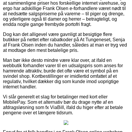
at sammenligne priser hos forskellige internet varehuse, og
ergo har adskillige Frank Olsen e-forhandlere været nødt til
at nedsætte salgspriserne på varerne – til piger og drenge,
og yderligere også til damer og herrer – betragteligt, og
endda nogle gange frembyde portofri fragt.
Dog kan det alligevel være gavnligt at besigtige flere
butikker på nettet efter rabatkoder på At Tungeneset, Senja
af Frank Olsen inden du handler, således at man er tryg ved
at modtage den mest betalelige pris.
Man bør ikke desto mindre være klar over, at ifald en
webbutik forhandler varer til en udsalgspris som anses for
hamrende attraktiv, burde det ofte være et symbol på en
svindel shop. Kortbestillinger er imidlertid omfattet af et
regulativ, hvilket dækker dig som kunde imod uoprigtige
internet handler.
Vi slår generelt et slag for betalinger med kort eller
MobilePay. Som et alternativ bør du drage nytte af en
afdragsløsning som fx ViaBill, ifald du higer efter at betale
pengene over et længere tidsrum.