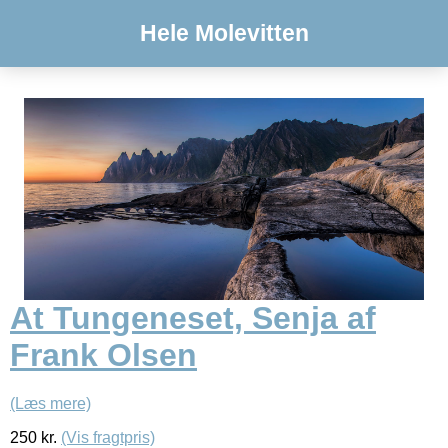
Hele Molevitten
At Tungeneset, Senja af
Frank Olsen
(Læs mere)
250
kr.
(Vis fragtpris)