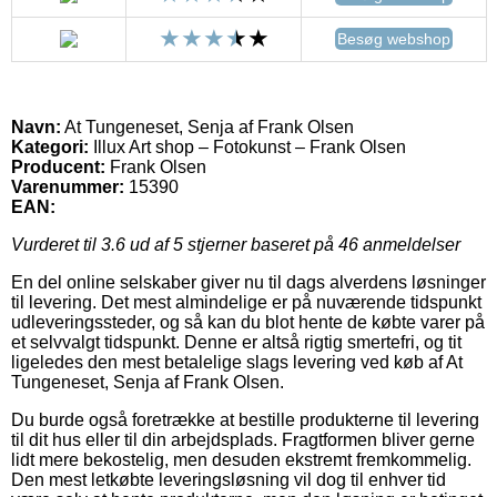
Besøg webshop
Navn:
At Tungeneset, Senja af Frank Olsen
Kategori:
Illux Art shop – Fotokunst – Frank Olsen
Producent:
Frank Olsen
Varenummer:
15390
EAN:
Vurderet til
3.6
ud af 5 stjerner baseret på
46
anmeldelser
En del online selskaber giver nu til dags alverdens løsninger
til levering. Det mest almindelige er på nuværende tidspunkt
udleveringssteder, og så kan du blot hente de købte varer på
et selvvalgt tidspunkt. Denne er altså rigtig smertefri, og tit
ligeledes den mest betalelige slags levering ved køb af At
Tungeneset, Senja af Frank Olsen.
Du burde også foretrække at bestille produkterne til levering
til dit hus eller til din arbejdsplads. Fragtformen bliver gerne
lidt mere bekostelig, men desuden ekstremt fremkommelig.
Den mest letkøbte leveringsløsning vil dog til enhver tid