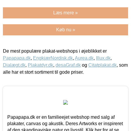
Læs mere »
Køb nu »
De mest populære plakat-webshops i øjeblikket er
Papapapa.dk
,
EngkjærNordisk.dk
,
Aurea.dk
,
Illux.dk
,
Dialægt.dk
,
Plakatdyr.dk
,
desaGraf.dk
og
Citatplakat.dk
, som
alle har et stort sortiment til gode priser.
Papapapa.dk er en familieejet webshop med salg af
plakater, canvas og akustik. Deres Artworks er inspireret
af den skandinaviske natur og livsstil. Klik her for at se