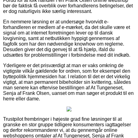
Forud for at folk handler i en Frank Olsen online webshop
bør de faktisk få overblik over forhandlerens betingelser, det
er dog naturligvis ikke særlig interessant.
En nemmere løsning er at undersøge hvorvidt e-
forhandleren er medlem af e-mærket, da det skulle være et
signal om at internet forretningen lever op til dansk
lovgivning, samt at netbutikken hyppigt gennemses af
fagfolk som har den nødvendige knowhow om reglerne.
Desuden giver det dig genvej til at få hjælp, ifald du
udsættes for problemstillinger i forbindelse med dit indkøb.
Yderligere er det prisværdigt at man er vaks omkring de
vigtigste vilkår gældende for ordren, som for eksempel den
byttepolitik hjemmesiden har. I relation til det er det virkelig
vigtigt, at man permanent bibeholder sin kvittering, således
man senere kan eftervise bestillingen af At Tungeneset,
Senja af Frank Olsen, uanset om man søger et produkt til en
herre eller dame.
Trustpilot frembringer i højeste grad fine løsninger til at
granske en stor gruppe tidligere konsumenters iagttagelser
og derfor rekommanderer vi, at du gennemgår online
webshoppens omtaler af At Tungeneset, Senja af Frank