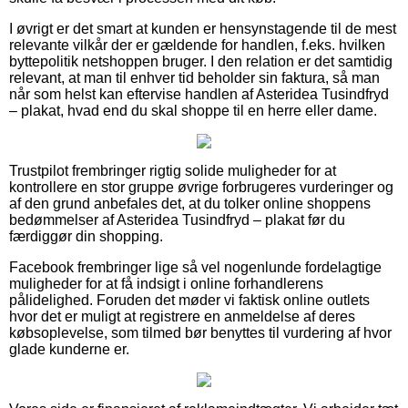
I øvrigt er det smart at kunden er hensynstagende til de mest
relevante vilkår der er gældende for handlen, f.eks. hvilken
byttepolitik netshoppen bruger. I den relation er det samtidig
relevant, at man til enhver tid beholder sin faktura, så man
når som helst kan eftervise handlen af Asteridea Tusindfryd
– plakat, hvad end du skal shoppe til en herre eller dame.
Trustpilot frembringer rigtig solide muligheder for at
kontrollere en stor gruppe øvrige forbrugeres vurderinger og
af den grund anbefales det, at du tolker online shoppens
bedømmelser af Asteridea Tusindfryd – plakat før du
færdiggør din shopping.
Facebook frembringer lige så vel nogenlunde fordelagtige
muligheder for at få indsigt i online forhandlerens
pålidelighed. Foruden det møder vi faktisk online outlets
hvor det er muligt at registrere en anmeldelse af deres
købsoplevelse, som tilmed bør benyttes til vurdering af hvor
glade kunderne er.