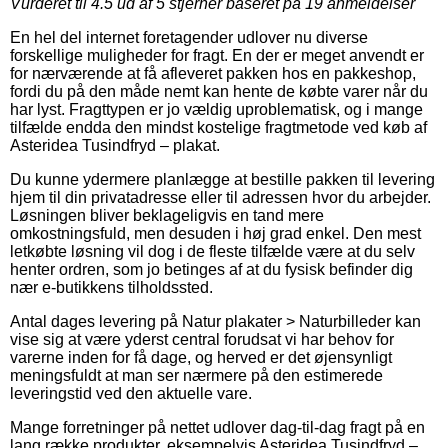
Vurderet til
4.5
ud af 5 stjerner baseret på
19
anmeldelser
En hel del internet foretagender udlover nu diverse
forskellige muligheder for fragt. En der er meget anvendt er
for nærværende at få afleveret pakken hos en pakkeshop,
fordi du på den måde nemt kan hente de købte varer når du
har lyst. Fragttypen er jo vældig uproblematisk, og i mange
tilfælde endda den mindst kostelige fragtmetode ved køb af
Asteridea Tusindfryd – plakat.
Du kunne ydermere planlægge at bestille pakken til levering
hjem til din privatadresse eller til adressen hvor du arbejder.
Løsningen bliver beklageligvis en tand mere
omkostningsfuld, men desuden i høj grad enkel. Den mest
letkøbte løsning vil dog i de fleste tilfælde være at du selv
henter ordren, som jo betinges af at du fysisk befinder dig
nær e-butikkens tilholdssted.
Antal dages levering på Natur plakater > Naturbilleder kan
vise sig at være yderst central forudsat vi har behov for
varerne inden for få dage, og herved er det øjensynligt
meningsfuldt at man ser nærmere på den estimerede
leveringstid ved den aktuelle vare.
Mange forretninger på nettet udlover dag-til-dag fragt på en
lang række produkter, eksempelvis Asteridea Tusindfryd –