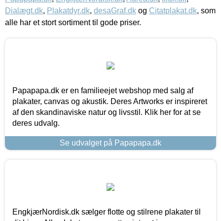
Dialægt.dk
,
Plakatdyr.dk
,
desaGraf.dk
og
Citatplakat.dk
, som
alle har et stort sortiment til gode priser.
Papapapa.dk er en familieejet webshop med salg af
plakater, canvas og akustik. Deres Artworks er inspireret
af den skandinaviske natur og livsstil. Klik her for at se
deres udvalg.
Se udvalget på Papapapa.dk
EngkjærNordisk.dk sælger flotte og stilrene plakater til