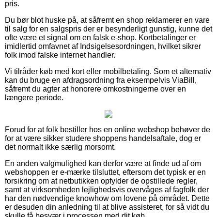
pris.
Du bør blot huske på, at såfremt en shop reklamerer en vare
til salg for en salgspris der er besynderligt gunstig, kunne det
ofte være et signal om en falsk e-shop. Kortbetalinger er
imidlertid omfavnet af Indsigelsesordningen, hvilket sikrer
folk imod falske internet handler.
Vi tilråder køb med kort eller mobilbetaling. Som et alternativ
kan du bruge en afdragsordning fra eksempelvis ViaBill,
såfremt du agter at honorere omkostningerne over en
længere periode.
Forud for at folk bestiller hos en online webshop behøver de
for at være sikker studere shoppens handelsaftale, dog er
det normalt ikke særlig morsomt.
En anden valgmulighed kan derfor være at finde ud af om
webshoppen er e-mærke tilsluttet, eftersom det typisk er en
forsikring om at netbutikken opfylder de opstillede regler,
samt at virksomheden lejlighedsvis overvåges af fagfolk der
har den nødvendige knowhow om lovene på området. Dette
er desuden din anledning til at blive assisteret, for så vidt du
skulle få besvær i processen med dit køb.