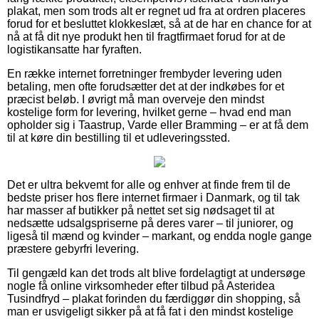
plakat, men som trods alt er regnet ud fra at ordren placeres
forud for et besluttet klokkeslæt, så at de har en chance for at
nå at få dit nye produkt hen til fragtfirmaet forud for at de
logistikansatte har fyraften.
En række internet forretninger frembyder levering uden
betaling, men ofte forudsætter det at der indkøbes for et
præcist beløb. I øvrigt må man overveje den mindst
kostelige form for levering, hvilket gerne – hvad end man
opholder sig i Taastrup, Varde eller Bramming – er at få dem
til at køre din bestilling til et udleveringssted.
Det er ultra bekvemt for alle og enhver at finde frem til de
bedste priser hos flere internet firmaer i Danmark, og til tak
har masser af butikker på nettet set sig nødsaget til at
nedsætte udsalgspriserne på deres varer – til juniorer, og
ligeså til mænd og kvinder – markant, og endda nogle gange
præstere gebyrfri levering.
Til gengæld kan det trods alt blive fordelagtigt at undersøge
nogle få online virksomheder efter tilbud på Asteridea
Tusindfryd – plakat forinden du færdiggør din shopping, så
man er usvigeligt sikker på at få fat i den mindst kostelige