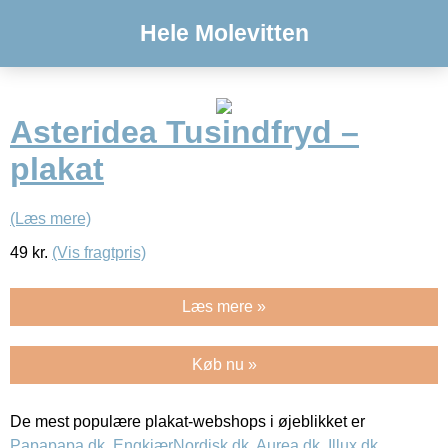
Hele Molevitten
Asteridea Tusindfryd –
plakat
(Læs mere)
49
kr.
(Vis fragtpris)
Læs mere »
Køb nu »
De mest populære plakat-webshops i øjeblikket er
Papapapa.dk
,
EngkjærNordisk.dk
,
Aurea.dk
,
Illux.dk
,