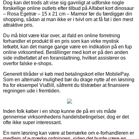
Dog kan det trods alt vise sig gavnligt at udforske nogle
forskellige online outlets efter tilbud på Alfabet kort dinosaur
– Rosa Egetræ – 15 x 21 cm – Marmor før du færdiggør din
shopping, sådan at man ikke er i tvivl om at få fat i den mest
attraktive pris.
Du må blot være klar over, at ifald en online forretning
forhandler et produkt til en pris som kan virke mystisk
letkøbt, kan det mange gange være en indikation på en fup
online virksomhed. Bestillinger med kort er på den anden
side indbefattet af en foranstaltning, hvilket assisterer os
overfor falske e-shops.
Generelt tilråder vi køb med betalingskort eller MobilePay.
Som en alternativ mulighed bør du drage nytte af en løsning
fra for eksempel ViaBill, såfremt du tilstræber at finansiere
regningen ude i fremtiden.
Inden folk køber i en shop kunne de på en vis måde
gennemse virksomhedens handelsbetingelser, dog er det
ofte ikke super interessant.
En nem løsning kan være at bemærke om e-forhandleren er
medlem af e-mærke ordningen, siden det burde være en