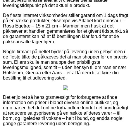
det utvivlsomt essentielt at vi checker det anslåede
leveringstidspunkt på det aktuelle produkt.
De fleste internet virksomheder stiller garanti om 1 dags fragt
på en række produkter, eksempelvis Alfabet kort dinosaur –
Rosa Egetræ – 15 x 21 cm – Marmor, men husk at det
påkræver at handlen gemmenføres før et givent tidspunkt, så
de garanteret kan nå at få bestillingen klar forud for at de
pakkeansatte tager hjem.
Nogle firmaer på nettet byder på levering uden gebyr, men i
de fleste tilfælde påkræves det at man shopper for en præcis
sum. Ellers skulle man snuppe den prisbilligste
leveringsmulighed, som tit – uden hensyn til om man er nær
Holstebro, Grenaa eller Aars – er at få dem til at køre din
bestilling til et udleveringssted.
Det er jo ret så hensigtsmæssigt for forbrugerne at finde
information om priser i blandt diverse online butikker, og
ergo har en hel del online forhandlere fundet det uundgåeligt
at reducere salgspriserne på en række af deres varer – til
børn, og ligeledes til voksne – helt i bund, og endda nogle
gange garantere levering uden beregning.