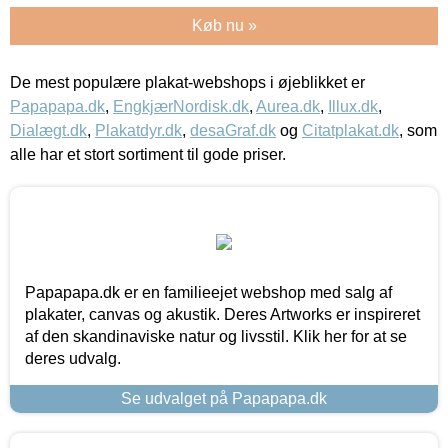
Køb nu »
De mest populære plakat-webshops i øjeblikket er
Papapapa.dk
,
EngkjærNordisk.dk
,
Aurea.dk
,
Illux.dk
,
Dialægt.dk
,
Plakatdyr.dk
,
desaGraf.dk
og
Citatplakat.dk
, som
alle har et stort sortiment til gode priser.
Papapapa.dk er en familieejet webshop med salg af
plakater, canvas og akustik. Deres Artworks er inspireret
af den skandinaviske natur og livsstil. Klik her for at se
deres udvalg.
Se udvalget på Papapapa.dk