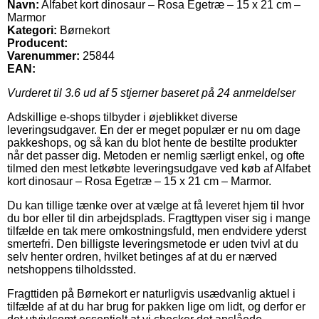
Navn:
Alfabet kort dinosaur – Rosa Egetræ – 15 x 21 cm –
Marmor
Kategori:
Børnekort
Producent:
Varenummer:
25844
EAN:
Vurderet til
3.6
ud af 5 stjerner baseret på
24
anmeldelser
Adskillige e-shops tilbyder i øjeblikket diverse
leveringsudgaver. En der er meget populær er nu om dage
pakkeshops, og så kan du blot hente de bestilte produkter
når det passer dig. Metoden er nemlig særligt enkel, og ofte
tilmed den mest letkøbte leveringsudgave ved køb af Alfabet
kort dinosaur – Rosa Egetræ – 15 x 21 cm – Marmor.
Du kan tillige tænke over at vælge at få leveret hjem til hvor
du bor eller til din arbejdsplads. Fragttypen viser sig i mange
tilfælde en tak mere omkostningsfuld, men endvidere yderst
smertefri. Den billigste leveringsmetode er uden tvivl at du
selv henter ordren, hvilket betinges af at du er nærved
netshoppens tilholdssted.
Fragttiden på Børnekort er naturligvis usædvanlig aktuel i
tilfælde af at du har brug for pakken lige om lidt, og derfor er