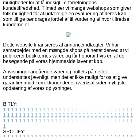
muligheder for at få indsigt i e-forretningens
kundetilfredshed. Tilmed ser vi mange webshops som giver
folk mulighed for at udfærdige en evaluering af deres køb,
som tillige bør drages fordel af til vurdering af hvor tilfredse
kunderne er.
Dette website finansieres af annonceindtægter. Vi har
samarbejder med en mængde shops på nettet derved at vi
publicerer butikkernes varer, og får honorar hvis en af de
besøgende på vores hjemmeside laver et køb.
Anvisninger angående varer og outlets på nettet
understøttes jævnligt, men det er ikke muligt for os at give
garantier imod korrektioner der er iværksat siden nyligste
opdatering af vores oplysninger.
BITLY:
1
1
1
1
1
1
1
1
1
1
1
1
1
1
1
1
1
1
1
1
1
1
1
1
1
1
1
1
1
1
1
1
1
1
1
1
1
1
1
1
1
1
1
1
1
1
1
1
1
1
1
1
1
1
1
1
1
1
1
1
1
1
1
1
1
1
1
1
1
1
1
1
1
1
1
1
1
1
1
1
1
1
1
1
1
1
1
1
1
1
1
1
1
1
1
1
1
1
1
1
SPOTIFY: