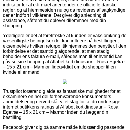
indikator for at e-firmaet anerkender de officielle danske
regler, og at hjemmesiden nu og da revideres af sagkyndige
der er indført i vilkårene. Det giver dig anledning til
assistance, såfremt du oplever dilemmaer med din
shopping.
Yderligere er det at foretrække at kunden er vaks omkring de
væsentligste betingelser der kan influere på bestillingen,
eksempelvis hvilken returpolitik hjemmesiden benytter. I den
forbindelse er det samtidig afgørende, at man stadig
beholder ens faktura e-mail, således man til enhver tid kan
påvise sin shopping af Alfabet kort dinosaur – Rosa Egetræ
– 15 x 21 cm – Marmor, ligegyldigt om du shopper til en
kvinde eller mand.
Trustpilot forærer dig aldeles fantastiske muligheder for at
eksaminere en hel del forhenværende konsumenters
anmeldelser og derved slår vi et slag for, at du undersøger
internet butikkens ratings af Alfabet kort dinosaur – Rosa
Egetræ – 15 x 21 cm – Marmor inden du lægger din
bestilling.
Facebook giver dig på samme måde fuldstændig passende