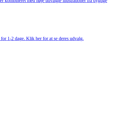
ler kombineret med nøje udvalgte illustrationer fra dygtige
 for 1-2 dage. Klik her for at se deres udvalg.