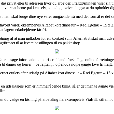
g privat eller til adressen hvor du arbejder. Fragtløsningen viser sig 
sig at være at hente pakken selv, som dog nødvendiggør at du opholder di
at man skal bruge dine nye varer omgående, så med det formål er det særd
favorit varer, eksempelvis Alfabet kort dinosaur – Rød Egetræ – 15 x 21
 at lagermedarbejderne får fri.
sætning af at man indkøber for en konkret sum. Alternativt skal man udv
firmaet til at levere bestillingen til en pakkeshop.
er at søge information om priser i blandt forskellige online forretninge
til damer og herrer – betragteligt, og endda nogle gange love fri fragt.
ternet outlets efter udsalg på Alfabet kort dinosaur – Rød Egetræ – 15
il en udsalgspris som er himmelråbende billig, så er det mange gange væ
ler.
kan du vælge en løsning på afbetaling fra eksempelvis ViaBill, såfremt du