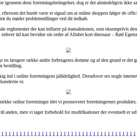
øbe igennem dens forretningsbetingelser, dog er det almindeligvis ikke sæ
eftersom det burde være et signal om at online shoppen følger de offic
remt du møder problemstillinger ved dit indkøb.
le reglementer der kan influere på transaktionen, som eksempelvis den
l enhver tid kan bevidne sin ordre af Alfabet kort dinosaur – Rød Eget
ge en længere række andre forbrugeres domme og af den grund er det godt
 bestilling.
kig ind i online forretningens pålidelighed. Derudover ses nogle inter
 kunderne er.
ække online forretninger idet vi promoverer forretningernes produkter, o
til anden, men vi tager forbehold for modifikationer der eventuelt er ud
1
1
1
1
1
1
1
1
1
1
1
1
1
1
1
1
1
1
1
1
1
1
1
1
1
1
1
1
1
1
1
1
1
1
1
1
1