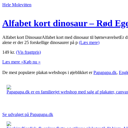
Hele Molevitten
Alfabet kort dinosaur – Rød Eg
Alfabet kort DinosaurAlfabet kort med dinosaur til børneværelsetEr di
alene er der 25 forskellige dinosaurer på p
(Læs mere)
149
kr.
(Vis fragtpris)
Læs mere »
Køb nu »
De mest populære plakat-webshops i øjeblikket er
Papapapa.dk
,
Engk
Papapapa.dk er en familieejet webshop med salg af plakater, canvas o
Se udvalget på Papapapa.dk