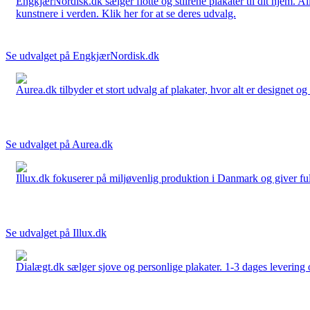
EngkjærNordisk.dk sælger flotte og stilrene plakater til dit hjem. A
kunstnere i verden. Klik her for at se deres udvalg.
Se udvalget på EngkjærNordisk.dk
Aurea.dk tilbyder et stort udvalg af plakater, hvor alt er designet o
Se udvalget på Aurea.dk
Illux.dk fokuserer på miljøvenlig produktion i Danmark og giver fuld 
Se udvalget på Illux.dk
Dialægt.dk sælger sjove og personlige plakater. 1-3 dages levering o