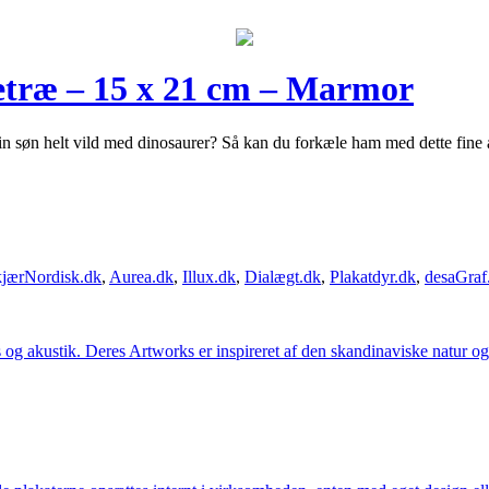
etræ – 15 x 21 cm – Marmor
n søn helt vild med dinosaurer? Så kan du forkæle ham med dette fine al
jærNordisk.dk
,
Aurea.dk
,
Illux.dk
,
Dialægt.dk
,
Plakatdyr.dk
,
desaGraf
g akustik. Deres Artworks er inspireret af den skandinaviske natur og li