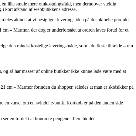
tit en lille smule mere omkostningsfuld, men derudover vældig
g i kort afstand af webbutikkens adresse.
eles aktuelt at vi besigtiger leveringstiden på det aktuelle produkt.
 cm – Marmor, der dog er underforstået at ordren laves forud for et
ælge den mindst kostelige leveringsmåde, som i de fleste tilfælde – om
r, og så har masser af online butikker ikke kunne lade være med at
 x 21 cm – Marmor forinden du shopper, således at man er skråsikker på
re en varsel om en svindel e-butik. Kortkøb er på den anden side
 ser en fordel i at honorere pengene i flere bidder.