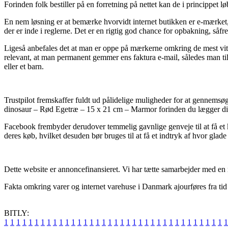
Forinden folk bestiller på en forretning på nettet kan de i princippet l
En nem løsning er at bemærke hvorvidt internet butikken er e-mærket, 
der er inde i reglerne. Det er en rigtig god chance for opbakning, såf
Ligeså anbefales det at man er oppe på mærkerne omkring de mest vita
relevant, at man permanent gemmer ens faktura e-mail, således man ti
eller et barn.
Trustpilot fremskaffer fuldt ud pålidelige muligheder for at gennemsø
dinosaur – Rød Egetræ – 15 x 21 cm – Marmor forinden du lægger din
Facebook frembyder derudover temmelig gavnlige genveje til at få et 
deres køb, hvilket desuden bør bruges til at få et indtryk af hvor glade
Dette website er annoncefinansieret. Vi har tætte samarbejder med en r
Fakta omkring varer og internet varehuse i Danmark ajourføres fra tid 
BITLY:
1
1
1
1
1
1
1
1
1
1
1
1
1
1
1
1
1
1
1
1
1
1
1
1
1
1
1
1
1
1
1
1
1
1
1
1
1