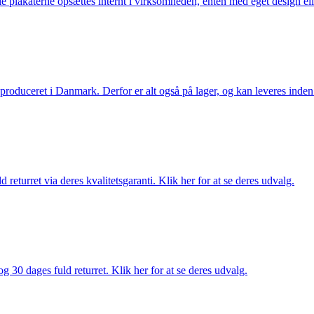
lle plakaterne opsættes internt i virksomheden, enten med eget design el
g produceret i Danmark. Derfor er alt også på lager, og kan leveres inden
returret via deres kvalitetsgaranti. Klik her for at se deres udvalg.
g 30 dages fuld returret. Klik her for at se deres udvalg.