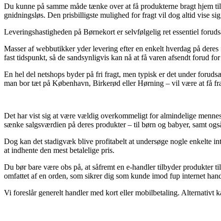
Du kunne på samme måde tænke over at få produkterne bragt hjem til di
gnidningsløs. Den prisbilligste mulighed for fragt vil dog altid vise 
Leveringshastigheden på Børnekort er selvfølgelig ret essentiel foruds
Masser af webbutikker yder levering efter en enkelt hverdag på deres 
fast tidspunkt, så de sandsynligvis kan nå at få varen afsendt forud for
En hel del netshops byder på fri fragt, men typisk er det under forud
man bor tæt på København, Birkerød eller Hørning – vil være at få fragt
Det har vist sig at være vældig overkommeligt for almindelige mennesk
sænke salgsværdien på deres produkter – til børn og babyer, samt også 
Dog kan det stadigvæk blive profitabelt at undersøge nogle enkelte in
at indhente den mest betalelige pris.
Du bør bare være obs på, at såfremt en e-handler tilbyder produkter t
omfattet af en orden, som sikrer dig som kunde imod fup internet hand
Vi foreslår generelt handler med kort eller mobilbetaling. Alternativt 