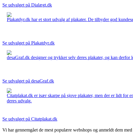
Se udvalget på Dialægt.dk
Plakatdyr.dk har et stort udvalg af plakater. De tilbyder god kundese
Se udvalget på Plakatdyr.dk
desaGraf.dk designer og trykker selv deres plakater, og kan derfor le
Se udvalget på desaGraf.dk
Citatplakat.dk er især skarpe på sjove plakater, men der er lidt for
deres udvalg.
Se udvalget på Citatplakat.dk
Vi har gennemgået de mest populære webshops og anmeldt dem med stjern