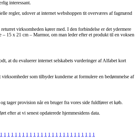
rlig interessant.
ielle regler, udover at internet webshoppen tit overværes af fagmænd
 returret virksomheden kører med. I den forbindelse er det ydermere
ræ – 15 x 21 cm – Marmor, om man leder efter et produkt til en voksen
, at du evaluerer internet selskabets vurderinger af Alfabet kort
net virksomheder som tilbyder kunderne at formulere en bedømmelse af
g tager provision når en bruger fra vores side fuldfører et køb.
ført efter at vi senest opdaterede hjemmesidens data.
1
1
1
1
1
1
1
1
1
1
1
1
1
1
1
1
1
1
1
1
1
1
1
1
1
1