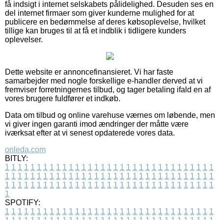
få indsigt i internet selskabets pålidelighed. Desuden ses en
del internet firmaer som giver kunderne mulighed for at
publicere en bedømmelse af deres købsoplevelse, hvilket
tillige kan bruges til at få et indblik i tidligere kunders
oplevelser.
Dette website er annoncefinansieret. Vi har faste
samarbejder med nogle forskellige e-handler derved at vi
fremviser forretningernes tilbud, og tager betaling ifald en af
vores brugere fuldfører et indkøb.
Data om tilbud og online varehuse værnes om løbende, men
vi giver ingen garanti imod ændringer der måtte være
iværksat efter at vi senest opdaterede vores data.
onleda.com
BITLY:
1
1
1
1
1
1
1
1
1
1
1
1
1
1
1
1
1
1
1
1
1
1
1
1
1
1
1
1
1
1
1
1
1
1
1
1
1
1
1
1
1
1
1
1
1
1
1
1
1
1
1
1
1
1
1
1
1
1
1
1
1
1
1
1
1
1
1
1
1
1
1
1
1
1
1
1
1
1
1
1
1
1
1
1
1
1
1
1
1
1
1
1
1
1
1
1
1
1
1
1
SPOTIFY:
1
1
1
1
1
1
1
1
1
1
1
1
1
1
1
1
1
1
1
1
1
1
1
1
1
1
1
1
1
1
1
1
1