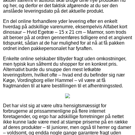
aktuel såfremt vi absolut skal bruge dine nye produkter nu
og her, og derfor er det faktisk afgørende at du ser den
anslåede leveringsdato på det aktuelle produkt.
En del online forhandlere yder levering efter en enkelt
hverdag på adskillige varenumre, eksempelvis Alfabet kort
dinosaur – Hvid Egetræ – 15 x 21 cm – Marmor, som trods
alt beroer på at ordren gennemføres tidligere end et angivent
tidspunkt, sådan at de har mulighed for at nå at få pakken
ordnet inden pakkepersonalet har fyraften.
Enkelte online selskaber tilbyder fragt uden omkostninger,
men typisk kun såfremt du shopper for en konkret pris.
Alternativt burde du snuppe den mest letkøbte
leveringsform, hvilket ofte – hvad end du befinder sig nær
Køge, Vordingborg eller Hammel – vil være at få
fragtmanden til at køre bestillingen til et afhentningssted.
Det har vist sig at være ultra hensigtsmæssigt for
forbrugerne at prissammenligne på flere internet
foretagender, og ergo har adskillige forretninger på nettet
ikke kunne lade være med at stampe priserne på en række
af deres produkter – til juniorer, men også til herrer og damer
– voldsomt, og endda nogle gange garantere fragt uden