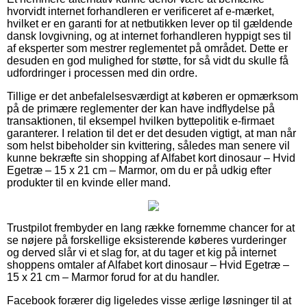
hvorvidt internet forhandleren er verificeret af e-mærket,
hvilket er en garanti for at netbutikken lever op til gældende
dansk lovgivning, og at internet forhandleren hyppigt ses til
af eksperter som mestrer reglementet på området. Dette er
desuden en god mulighed for støtte, for så vidt du skulle få
udfordringer i processen med din ordre.
Tillige er det anbefalelsesværdigt at køberen er opmærksom
på de primære reglementer der kan have indflydelse på
transaktionen, til eksempel hvilken byttepolitik e-firmaet
garanterer. I relation til det er det desuden vigtigt, at man når
som helst bibeholder sin kvittering, således man senere vil
kunne bekræfte sin shopping af Alfabet kort dinosaur – Hvid
Egetræ – 15 x 21 cm – Marmor, om du er på udkig efter
produkter til en kvinde eller mand.
Trustpilot frembyder en lang række fornemme chancer for at
se nøjere på forskellige eksisterende køberes vurderinger
og derved slår vi et slag for, at du tager et kig på internet
shoppens omtaler af Alfabet kort dinosaur – Hvid Egetræ –
15 x 21 cm – Marmor forud for at du handler.
Facebook forærer dig ligeledes visse ærlige løsninger til at