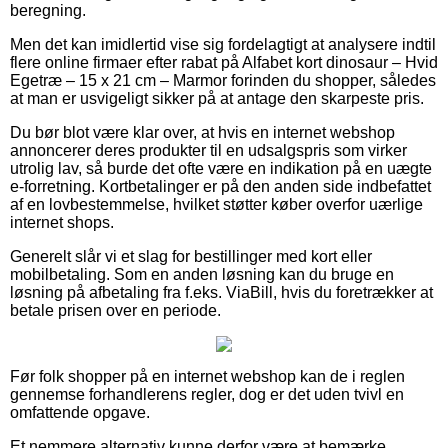
beregning.
Men det kan imidlertid vise sig fordelagtigt at analysere indtil
flere online firmaer efter rabat på Alfabet kort dinosaur – Hvid
Egetræ – 15 x 21 cm – Marmor forinden du shopper, således
at man er usvigeligt sikker på at antage den skarpeste pris.
Du bør blot være klar over, at hvis en internet webshop
annoncerer deres produkter til en udsalgspris som virker
utrolig lav, så burde det ofte være en indikation på en uægte
e-forretning. Kortbetalinger er på den anden side indbefattet
af en lovbestemmelse, hvilket støtter køber overfor uærlige
internet shops.
Generelt slår vi et slag for bestillinger med kort eller
mobilbetaling. Som en anden løsning kan du bruge en
løsning på afbetaling fra f.eks. ViaBill, hvis du foretrækker at
betale prisen over en periode.
Før folk shopper på en internet webshop kan de i reglen
gennemse forhandlerens regler, dog er det uden tvivl en
omfattende opgave.
Et nemmere alternativ kunne derfor være at bemærke