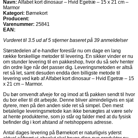
Navn:
Alfabet kort dinosaur – Hvid Egetræ – 15 x 21 cm –
Marmor
Kategori:
Børnekort
Producent:
Varenummer:
25841
EAN:
Vurderet til
3.5
ud af 5 stjerner baseret på
39
anmeldelser
Størstedelen af e-handler foreslår nu om dage en lang
række forskellige metoder til levering. En sikker vinder er nu
om stunder levering til en pakkeshop, hvor du så selv henter
din ordre lige når det passer dig. Leveringsmetoden er altså
ret så let, samt desuden endda den billigste metode til
levering ved køb af Alfabet kort dinosaur – Hvid Egetræ – 15
x 21 cm – Marmor.
Du bør omvendt afveje for og imod at få pakken sendt til hvor
du bor eller til dit arbejde. Denne bliver almindeligvis en sjat
dyrere, men på den anden side ret så simpel. Den mest
betalelige leveringsmetode kan ikke benægtes at være selv
at hente produkterne, som jo står og falder med at du fysisk
befinder dig i kort afstand af netshoppens adresse.
Antal dages levering på Børnekort er naturligvis yderst