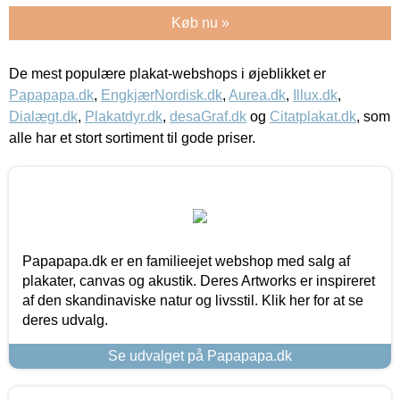
Køb nu »
De mest populære plakat-webshops i øjeblikket er
Papapapa.dk
,
EngkjærNordisk.dk
,
Aurea.dk
,
Illux.dk
,
Dialægt.dk
,
Plakatdyr.dk
,
desaGraf.dk
og
Citatplakat.dk
, som
alle har et stort sortiment til gode priser.
Papapapa.dk er en familieejet webshop med salg af
plakater, canvas og akustik. Deres Artworks er inspireret
af den skandinaviske natur og livsstil. Klik her for at se
deres udvalg.
Se udvalget på Papapapa.dk