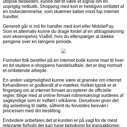
utopisk beskeden, kunne det tit være et signal om en
uoprigtig netbutik. Shopping med kort er heldigvis omfattet af
en lovbestemmelse, som skærmer køber imod fup internet
handler.
Generelt går vi ind for handler med kort eller MobilePay.
Som et alternativ kunne du drage fordel af en afdragsløsning
som eksempelvis ViaBill, hvis du efterspørger at dække
pengene over en længere periode.
Forinden folk bestiller på en internet butik kunne man til hver
en tid studere e-shoppens handelsaftale, det er dog normalt
et omfattende arbejde.
En anden valgmulighed kunne være at granske om internet
forhandleren er godkendt af e-mærket, hvilket typisk er et
fingerpeg om at internet firmaet accepterer de officielle
regler, tillige med at online firmaet rutinemæssigt vurderes af
sagkyndige som er indført i vilkårene. Derudover giver det
dig anledning til støtte, såfremt du forvoldes besvær i
processen med din bestilling.
Endvidere anbefales det at kunden er på vagt for de mest
relevante forhold der kan have betydning for transaktionen,