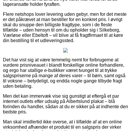
lageransatte holder fyraften.
Flere netshops lover levering uden gebyr, men for det meste
er det påkrævet at man bestiller for en konkret pris. I øvrigt
skal du snuppe den billigste fragttype, som i de fleste
tilfælde – uden hensyn til om du opholder sig i Silkeborg,
Værløse eller Ebeltoft – vil blive at få fragtfirmaet til at køre
din bestilling til et udleveringssted.
Det har vist sig at være temmelig nemt for forbrugerne at
vurdere prisniveauet i blandt forskellige online forhandlere,
og ergo har utallige e-butikker været tvunget til at trykke
salgspriserne på mange af deres varer – til børn, samt også
til voksne – betydeligt, og endda nogle gange tilbyde fragt
uden betaling.
Men det kan immervæk vise sig gunstigt at eftergå et par
internet outlets efter udsalg på Albertslund plakat – blå
forinden du handler, sådan at du er sikker på at indhente den
bedste pris.
Man skal imidlertid ikke overse, at i tilfælde af at en online
virksomhed afhænder et produkt til en salgspris der virker