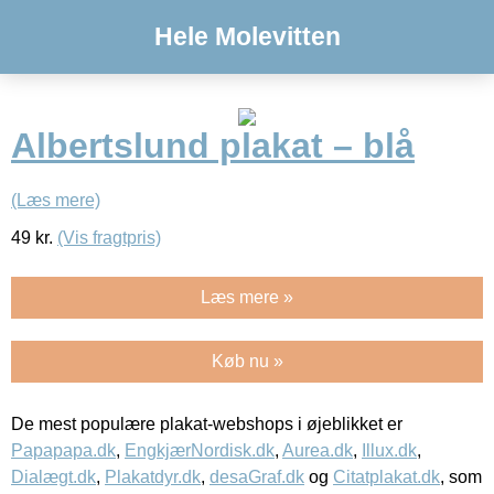
Hele Molevitten
Albertslund plakat – blå
(Læs mere)
49
kr.
(Vis fragtpris)
Læs mere »
Køb nu »
De mest populære plakat-webshops i øjeblikket er
Papapapa.dk
,
EngkjærNordisk.dk
,
Aurea.dk
,
Illux.dk
,
Dialægt.dk
,
Plakatdyr.dk
,
desaGraf.dk
og
Citatplakat.dk
, som