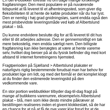
En del e-butikker foreslår nu om dage mange forskellige
fragtløsninger. Den mest populære er på nuværende
tidspunkt at få leveret til et afhentningssted, som giver dig
fleksibiliteten til at hente de købte produkter når du har lyst.
Den er nemlig i høj grad gnidningsløs, samt endda også den
mest prisbevidste leveringsmåde ved køb af Albertslund
plakat – blå.
Du kunne endvidere beslutte dig for at få leveret til dit hus
eller til dit arbejdes adresse. Den er gennemsnitligt en tak
mere bekostelig, men endda særligt nem. Den billigste
fragtløsning kan ikke benægtes at være at hente varerne
selv, hvilket dog beroer på at du fysisk befinder dig med kort
afstand til internet forretningens hjemsted.
Fragtperioden på Sjælland > Albertslund plakater er
naturligvis rigtig bestemmende forudsat man har behov for
produktet lige om lidt, og med det formål er det komplet klogt
at du finder den estimerede leveringstid på den
vedkommende vare.
En stor portion webbutikker tilbyder dag-til-dag fragt på
mange af butikkens varenumre, eksempelvis Albertslund
plakat – blå, men som ikke desto mindre påkræver at
bestillingen realiseres inden et givent klokkeslæt, så de har
en chance for at nå at få de nye varer klar forud for at de