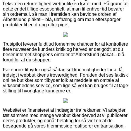
f.eks. den returrettighed webbutikken kører med. På grund af
dette er det tillige essesentielt, at man til enhver tid bevarer
sin ordremail, så man i fremtiden kan bevidne ordren af
Albertslund plakat – blå, uafhængig om man efterspørger
produkter til en dreng eller pige.
Trustpilot leverer fuldt ud fornemme chancer for at kontrollere
flere nuværende kunders kritik og herved er det godt, at du
beser internet shoppens omtaler af Albertslund plakat – blå
forud for at du shopper.
Facebook tilbyder også sådan set fine muligheder for at få
indsigt i webbutikkens troværdighed. Foruden det ses faktisk
online butikker som tilbyder folk at meddele en omtale af
virksomhedens service, som lige så vel kan bruges til at tage
stilling til hvor glade kunderne er.
Websitet er finansieret af indtægter fra reklamer. Vi arbejder
tæt sammen med mange webbutikker derved at vi publicerer
deres produkter, og opnår betaling for så vidt en af de
besøgende på vores hjemmeside realiserer en transaktion.