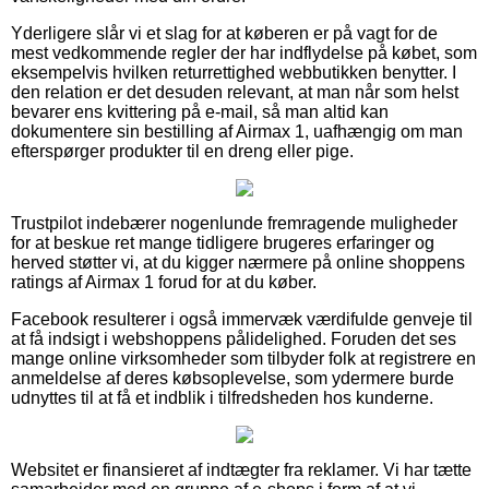
Yderligere slår vi et slag for at køberen er på vagt for de
mest vedkommende regler der har indflydelse på købet, som
eksempelvis hvilken returrettighed webbutikken benytter. I
den relation er det desuden relevant, at man når som helst
bevarer ens kvittering på e-mail, så man altid kan
dokumentere sin bestilling af Airmax 1, uafhængig om man
efterspørger produkter til en dreng eller pige.
Trustpilot indebærer nogenlunde fremragende muligheder
for at beskue ret mange tidligere brugeres erfaringer og
herved støtter vi, at du kigger nærmere på online shoppens
ratings af Airmax 1 forud for at du køber.
Facebook resulterer i også immervæk værdifulde genveje til
at få indsigt i webshoppens pålidelighed. Foruden det ses
mange online virksomheder som tilbyder folk at registrere en
anmeldelse af deres købsoplevelse, som ydermere burde
udnyttes til at få et indblik i tilfredsheden hos kunderne.
Websitet er finansieret af indtægter fra reklamer. Vi har tætte