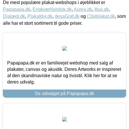
De mest populære plakat-webshops i øjeblikket er
Papapapa.dk
,
EngkjærNordisk.dk
,
Aurea.dk
,
Illux.dk
,
Dialægt.dk
,
Plakatdyr.dk
,
desaGraf.dk
og
Citatplakat.dk
, som
alle har et stort sortiment til gode priser.
Papapapa.dk er en familieejet webshop med salg af
plakater, canvas og akustik. Deres Artworks er inspireret
af den skandinaviske natur og livsstil. Klik her for at se
deres udvalg.
Se udvalget på Papapapa.dk