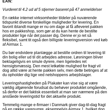
EAN:
Vurderet til
4.2
ud af 5 stjerner baseret på
47
anmeldelser
En række internet virksomheder tildeler på nuværende
tidspunkt diverse forskellige muligheder for levering. En
favorit iblandt mange er nu om dage at få afleveret pakken
hos en pakkeshop, som gør at du kan hente de bestilte
produkter lige når det passer dig. Denne er jo ret så
fleksibel, samt tit også den billigste leveringsversion ved køb
af Airmax 1.
Du bør endvidere planlægge at bestille ordren til levering til
din bolig eller ud til dit arbejdes adresse. Løsningen bliver
beklageligvis en smule dyrere, men ligeledes ret
hensigtsmæssig. Den mest letkøbte mulighed for fragt vil
dog altid være at hente pakken selv, men dette betinges af at
du opholder dig lige ved netshoppens arbejdslager.
Leveringshastigheden på Plakater kan vise sig at være
vældig afgørende forudsat du behøver produktet omgående,
så derfor er det faktisk essentielt at man ser nærmere på den
anslåede leveringstid for det aktuelle produkt.
Temmelig mange e-firmaer i Danmark giver dag-til-dag fragt
på en række varenumre, eksempelvis Airmax 1, hvilket dog