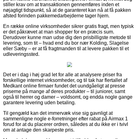
stiller krav om at transaktionen gennemføres inden et
nøjagtigt tidspunkt, så at de garanteret kan nå at få pakken
afsted forinden pakkemedarbejderne tager hjem.
En række online virksomheder sikrer gratis fragt, men typisk
er det påkrævet at man shopper for en præcis sum.
Derudover kunne man udse dig den prisbilligste metode til
levering, som tit – hvad end du bor nær Kolding, Slagelse
eller Sæby – er at få fragtmanden til at levere pakken til et
udleveringssted.
Det er i dag i høj grad let for alle at analysere priser fra
forskellige internet virksomheder, og til tak har flertallet af
Medkant online firmaer fundet det uundgåeligt at presse
priserne på mange af deres produkter – til juniorer, samt
også til herrer og damer – voldsomt, og endda nogle gange
garantere levering uden betaling.
Til gengæld kan det immervæk vise sig gavnligt at
sammenligne nogle e-forretninger efter rabat på Airmax 1
forud for at du placerer ordren, således at du ikke er i tvivl
om at antage den skarpeste pris.