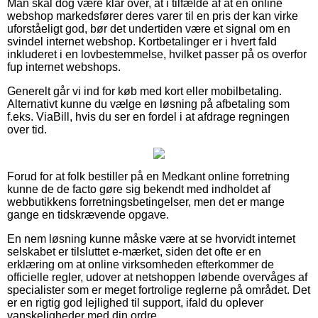
Man skal dog være klar over, at i tilfælde af at en online
webshop markedsfører deres varer til en pris der kan virke
uforståeligt god, bør det undertiden være et signal om en
svindel internet webshop. Kortbetalinger er i hvert fald
inkluderet i en lovbestemmelse, hvilket passer på os overfor
fup internet webshops.
Generelt går vi ind for køb med kort eller mobilbetaling.
Alternativt kunne du vælge en løsning på afbetaling som
f.eks. ViaBill, hvis du ser en fordel i at afdrage regningen
over tid.
Forud for at folk bestiller på en Medkant online forretning
kunne de de facto gøre sig bekendt med indholdet af
webbutikkens forretningsbetingelser, men det er mange
gange en tidskrævende opgave.
En nem løsning kunne måske være at se hvorvidt internet
selskabet er tilsluttet e-mærket, siden det ofte er en
erklæring om at online virksomheden efterkommer de
officielle regler, udover at netshoppen løbende overvåges af
specialister som er meget fortrolige reglerne på området. Det
er en rigtig god lejlighed til support, ifald du oplever
vanskeligheder med din ordre.