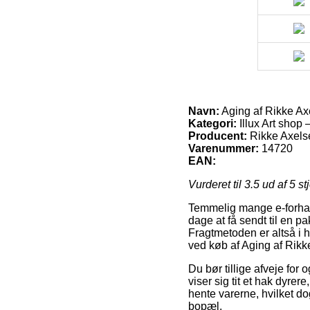
Navn:
Aging af Rikke Ax
Kategori:
Illux Art shop 
Producent:
Rikke Axels
Varenummer:
14720
EAN:
Vurderet til
3.5
ud af 5 st
Temmelig mange e-forhand
dage at få sendt til en p
Fragtmetoden er altså i 
ved køb af Aging af Rikk
Du bør tillige afveje for 
viser sig tit et hak dyre
hente varerne, hvilket do
bopæl.