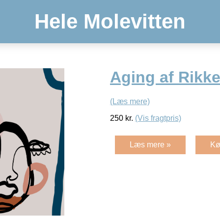
Hele Molevitten
Aging af Rikk
(Læs mere)
250
kr.
(Vis fragtpris)
Læs mere »
Kø