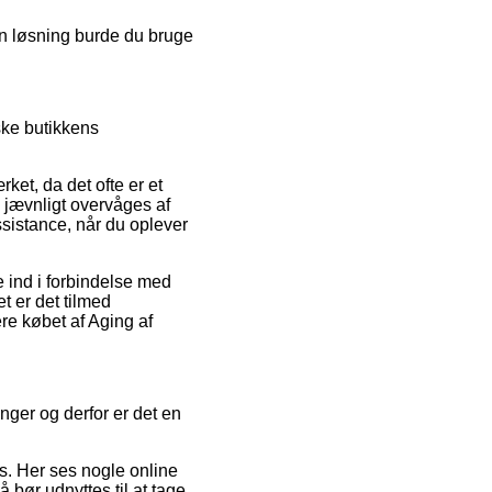
en løsning burde du bruge
ske butikkens
et, da det ofte er et
n jævnligt overvåges af
sistance, når du oplever
e ind i forbindelse med
t er det tilmed
re købet af Aging af
nger og derfor er det en
us. Her ses nogle online
 bør udnyttes til at tage