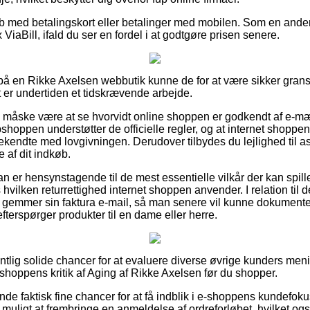
køb med betalingskort eller betalinger med mobilen. Som en and
ViaBill, ifald du ser en fordel i at godtgøre prisen senere.
r på en Rikke Axelsen webbutik kunne de for at være sikker gran
t er undertiden et tidskrævende arbejde.
e måske være at se hvorvidt online shoppen er godkendt af e-mærk
bshoppen understøtter de officielle regler, og at internet shoppe
endte med lovgivningen. Derudover tilbydes du lejlighed til as
 af dit indkøb.
an er hensynstagende til de mest essentielle vilkår der kan spill
vilken returrettighed internet shoppen anvender. I relation til de
id gemmer sin faktura e-mail, så man senere vil kunne dokumente
terspørger produkter til en dame eller herre.
entlig solide chancer for at evaluere diverse øvrige kunders meni
e-shoppens kritik af Aging af Rikke Axelsen før du shopper.
de faktisk fine chancer for at få indblik i e-shoppens kundefok
muligt at frembringe en anmeldelse af ordreforløbet, hvilket også