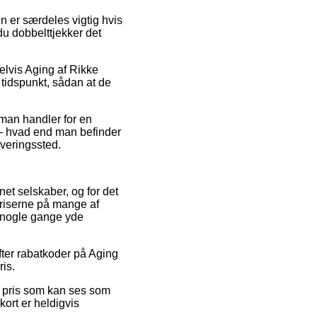
n er særdeles vigtig hvis
du dobbelttjekker det
elvis Aging af Rikke
 tidspunkt, sådan at de
 man handler for en
e – hvad end man befinder
leveringssted.
net selskaber, og for det
spriserne på mange af
a nogle gange yde
efter rabatkoder på Aging
ris.
en pris som kan ses som
kort er heldigvis