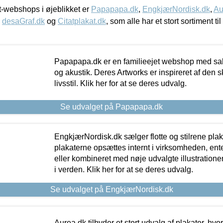
-webshops i øjeblikket er
Papapapa.dk
,
EngkjærNordisk.dk
,
Au
,
desaGraf.dk
og
Citatplakat.dk
, som alle har et stort sortiment ti
Papapapa.dk er en familieejet webshop med salg
og akustik. Deres Artworks er inspireret af den 
livsstil. Klik her for at se deres udvalg.
Se udvalget på Papapapa.dk
EngkjærNordisk.dk sælger flotte og stilrene plakat
plakaterne opsættes internt i virksomheden, en
eller kombineret med nøje udvalgte illustratione
i verden. Klik her for at se deres udvalg.
Se udvalget på EngkjærNordisk.dk
Aurea.dk tilbyder et stort udvalg af plakater, hvor