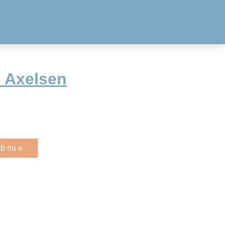
e Axelsen
b nu »