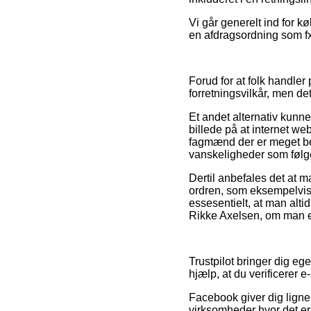
Vi går generelt ind for 
en afdragsordning som fx 
Forud for at folk handle
forretningsvilkår, men de
Et andet alternativ kunn
billede på at internet we
fagmænd der er meget bek
vanskeligheder som følge
Dertil anbefales det at m
ordren, som eksempelvis h
essesentielt, at man alt
Rikke Axelsen, om man ef
Trustpilot bringer dig eg
hjælp, at du verificerer 
Facebook giver dig lignen
virksomheder hvor det er 