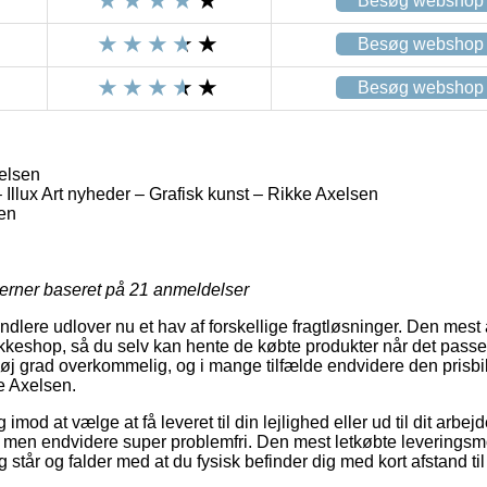
Besøg webshop
Besøg webshop
Besøg webshop
elsen
– Illux Art nyheder – Grafisk kunst – Rikke Axelsen
en
jerner baseret på
21
anmeldelser
lere udlover nu et hav af forskellige fragtløsninger. Den mest 
akkeshop, så du selv kan hente de købte produkter når det passer
høj grad overkommelig, og i mange tilfælde endvidere den prisbi
e Axelsen.
og imod at vælge at få leveret til din lejlighed eller ud til dit ar
re, men endvidere super problemfri. Den mest letkøbte leveringsmo
g står og falder med at du fysisk befinder dig med kort afstand t