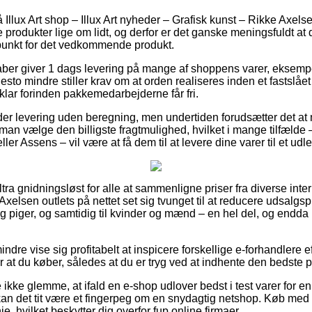
llux Art shop – Illux Art nyheder – Grafisk kunst – Rikke Axelse
 produkter lige om lidt, og derfor er det ganske meningsfuldt at 
spunkt for det vedkommende produkt.
kaber giver 1 dags levering på mange af shoppens varer, eksemp
to mindre stiller krav om at orden realiseres inden et fastslået
klar forinden pakkemedarbejderne får fri.
yder levering uden beregning, men undertiden forudsætter det at
 man vælge den billigste fragtmulighed, hvilket i mange tilfæld
eller Assens – vil være at få dem til at levere dine varer til et ud
ltra gnidningsløst for alle at sammenligne priser fra diverse inter
 Axelsen outlets på nettet set sig tvunget til at reducere udsalg
 og piger, og samtidig til kvinder og mænd – en hel del, og endd
.
ndre vise sig profitabelt at inspicere forskellige e-forhandlere 
r at du køber, således at du er tryg ved at indhente den bedste p
ikke glemme, at ifald en e-shop udlover bedst i test varer for 
 kan det tit være et fingerpeg om en snydagtig netshop. Køb med 
nje, hvilket beskytter dig overfor fup online firmaer.