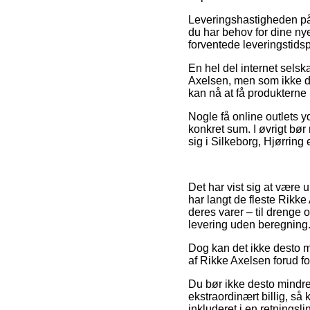
Leveringshastigheden på I
du har behov for dine nye
forventede leveringstid
En hel del internet sels
Axelsen, men som ikke des
kan nå at få produkterne 
Nogle få online outlets 
konkret sum. I øvrigt bør
sig i Silkeborg, Hjørring 
Det har vist sig at være u
har langt de fleste Rikke
deres varer – til drenge
levering uden beregning
Dog kan det ikke desto mi
af Rikke Axelsen forud fo
Du bør ikke desto mindre 
ekstraordinært billig, så
inkluderet i en retningsli