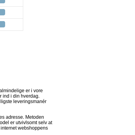
almindelige er i vore
 ind i din hverdag.
lligste leveringsmanér
bejdes adresse. Metoden
del er utvivlsomt selv at
il internet webshoppens