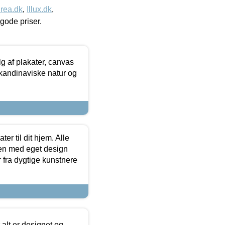
rea.dk
,
Illux.dk
,
l gode priser.
 af plakater, canvas
skandinaviske natur og
er til dit hjem. Alle
ten med eget design
r fra dygtige kunstnere
 alt er designet og