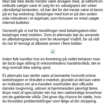
Man bør ikke desto mindre være årvågen med, at såfremt en
netbutik sælger varer til salg for en udsalgspris der virker
uforståeligt beskeden, så bør det for det meste være et bevis
på en fup webshop. Betalinger med kort er på den anden
side inkluderet i et regelsæt, som forsvarer en imod uægte
internet butikker.
Generelt går vi ind for bestillinger med betalingskort eller
betalinger med mobilen. Som et alternativ bør du anvende
en afbetalingsløsning som for eksempel ViaBill, for så vidt
du har til hensigt at afbetale prisen i flere bidder.
Inden folk handler hos en forretning på nettet behøver man
de facto tage stilling til virksomhedens handelsvilkår, det er
dog normalt ikke særlig sjovt.
Et alternativ kan derfor være at bemærke hvorvidt online
webshoppen er tilsluttet e-mærket, grundet at det kan være
en indikation om at e-handlen overholder den officielle
danske lovgivning, udover at hjemmesiden jævnligt føres
tilsyn med af specialister der har den nødvendige knowhow
om de gældende vilkår. Det giver dig chance for støtte, hvis
du forvoldes problemstillinger som følge af din shopping.