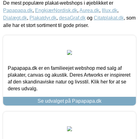
De mest populære plakat-webshops i øjeblikket er
Papapapa.dk
,
EngkjærNordisk.dk
,
Aurea.dk
,
Illux.dk
,
Dialægt.dk
,
Plakatdyr.dk
,
desaGraf.dk
og
Citatplakat.dk
, som
alle har et stort sortiment til gode priser.
Papapapa.dk er en familieejet webshop med salg af
plakater, canvas og akustik. Deres Artworks er inspireret
af den skandinaviske natur og livsstil. Klik her for at se
deres udvalg.
Se udvalget på Papapapa.dk