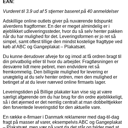
EAN:
Vurderet til
3.9
ud af 5 stjerner baseret på
40
anmeldelser
Adskillige online outlets giver på nuværende tidspunkt
alverdens fragtformer. En der er meget almindelig er i
øjeblikket udleveringssteder, hvor du så selv henter pakken
når du har mulighed for det. Leveringsformen er jo ret så
simpel, samt oftest tillige den mindst kostelige fragttype ved
køb af ABC og Gangeplakat – Plakatsæt.
Du kunne derudover afveje for og imod at få ordren bragt til
din privatbolig eller til hvor du arbejder. Fragtløsningen er
desværre lidt mere pebret, men endvidere ret så
fremkommelig. Den billigste mulighed for levering er
unægtelig at du selv henter ordren, men den mulighed er
betinget af at du lever nærved online firmaets lager.
Leveringstiden på Billige plakater kan vise sig at være
særligt afgørende om du har brug for din ordre øjeblikkeligt,
så i det øjemed er det nemlig centralt at man dobbelttjekker
den forventede leveringstid for den aktuelle vare.
En række e-firmaer i Danmark reklamerer med dag-til-dag
fragt på masser af varer, eksempelvis ABC og Gangeplakat
– Plakatsæt, men vær på vagt da det står og falder med at