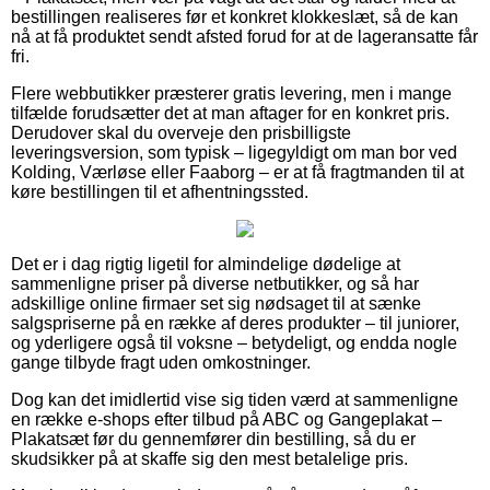
bestillingen realiseres før et konkret klokkeslæt, så de kan
nå at få produktet sendt afsted forud for at de lageransatte får
fri.
Flere webbutikker præsterer gratis levering, men i mange
tilfælde forudsætter det at man aftager for en konkret pris.
Derudover skal du overveje den prisbilligste
leveringsversion, som typisk – ligegyldigt om man bor ved
Kolding, Værløse eller Faaborg – er at få fragtmanden til at
køre bestillingen til et afhentningssted.
Det er i dag rigtig ligetil for almindelige dødelige at
sammenligne priser på diverse netbutikker, og så har
adskillige online firmaer set sig nødsaget til at sænke
salgspriserne på en række af deres produkter – til juniorer,
og yderligere også til voksne – betydeligt, og endda nogle
gange tilbyde fragt uden omkostninger.
Dog kan det imidlertid vise sig tiden værd at sammenligne
en række e-shops efter tilbud på ABC og Gangeplakat –
Plakatsæt før du gennemfører din bestilling, så du er
skudsikker på at skaffe sig den mest betalelige pris.