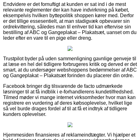
Endvidere er det fornuftigt at kunden er sat ind i de mest
relevante reglementer der kan have indvirkning på købet,
eksempelvis hvilken byttepolitik shoppen kører med. Derfor
er det tillige essesentielt, at man stadigvæk opbevarer sin
ordrekvittering, således man til enhver tid kan eftervise sin
bestilling af ABC og Gangeplakat – Plakatsæt, uanset om du
leder efter en vare til en pige eller dreng.
Trustpilot byder på uden sammenligning gavnlige genveje til
at læse en hel del tidligere forbrugeres kritik og derved er det
smart, at du undersøger webshoppens bedømmelser af ABC
og Gangeplakat – Plakatsæt forinden du placerer din ordre.
Facebook bringer dig tilsvarende de facto udmærkede
løsninger til at få indblik i e-forhandlerens kundetilfredshed.
Tilmed møder vi mange internet virksomheder hvor man kan
registrere en vurdering af deres købsoplevelse, hvilket lige
så vel burde drages fordel af til at få et indtryk af tidligere
kunders oplevelser.
Hjemmesiden finansieres af reklameindtægter. Vi hjælper et