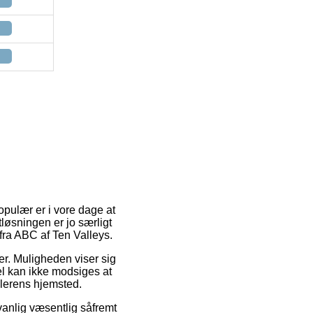
populær er i vore dage at
løsningen er jo særligt
ra ABC af Ten Valleys.
jder. Muligheden viser sig
el kan ikke modsiges at
dlerens hjemsted.
vanlig væsentlig såfremt