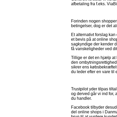
afbetaling fra f.eks. Via
Forinden nogen shopper h
betingelser, dog er det a
Et alternativt forslag ka
et bevis på at online shop
sagkyndige der kender de
få vanskeligheder ved di
Tillige er det en hjælp a
den ombytningsrettighed on
sikrer ens købsbekræftel
du leder efter en vare til
Trustpilot yder tilpas ti
og derved går vi ind for,
du handler.
Facebook tilbyder desude
del online shops i Danma
brug til at vurdere kunde