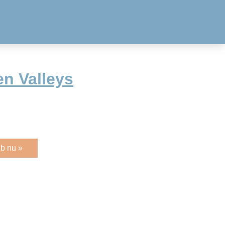
en Valleys
b nu »