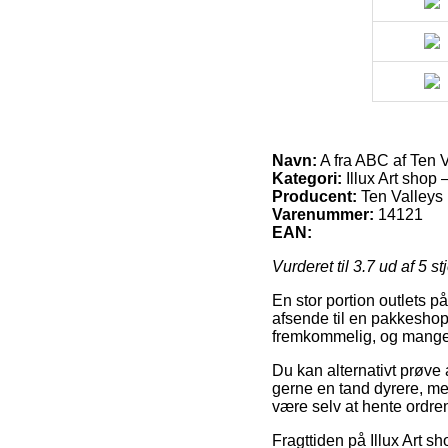
Navn:
A fra ABC af Ten 
Kategori:
Illux Art shop 
Producent:
Ten Valleys
Varenummer:
14121
EAN:
Vurderet til
3.7
ud af 5 st
En stor portion outlets på
afsende til en pakkeshop
fremkommelig, og mange 
Du kan alternativt prøve a
gerne en tand dyrere, me
være selv at hente ordren
Fragttiden på Illux Art s