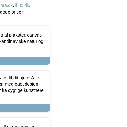
rea.dk
,
Illux.dk
,
l gode priser.
 af plakater, canvas
skandinaviske natur og
er til dit hjem. Alle
ten med eget design
r fra dygtige kunstnere
 alt er designet og