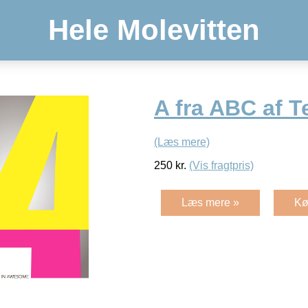
Hele Molevitten
A fra ABC af T
(Læs mere)
250
kr.
(Vis fragtpris)
Læs mere »
Kø