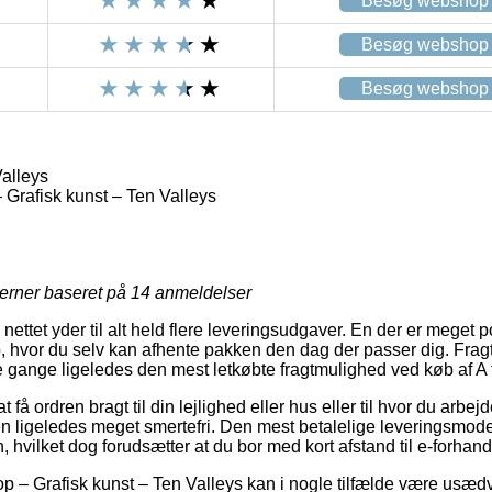
Besøg webshop
Besøg webshop
Besøg webshop
Valleys
– Grafisk kunst – Ten Valleys
jerner baseret på
14
anmeldelser
 nettet yder til alt held flere leveringsudgaver. En der er meget 
, hvor du selv kan afhente pakken den dag der passer dig. Fragt
gange ligeledes den mest letkøbte fragtmulighed ved køb af A f
t få ordren bragt til din lejlighed eller hus eller til hvor du arbe
n ligeledes meget smertefri. Den mest betalelige leveringsmod
, hvilket dog forudsætter at du bor med kort afstand til e-forhan
hop – Grafisk kunst – Ten Valleys kan i nogle tilfælde være usæd