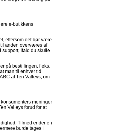
dere e-butikkens
et, eftersom det bør være
d til anden overværes af
support, ifald du skulle
r på bestillingen, f.eks.
at man til enhver tid
 ABC af Ten Valleys, om
ende konsumenters meninger
en Valleys forud for at
rdighed. Tilmed er der en
dermere burde tages i