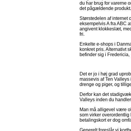
du har brug for varerne o
det pågældende produkt
Størstedelen af internet
eksempelvis A fra ABC af
angivent klokkeslæt, med 
fri.
Enkelte e-shops i Danmar
konkret pris. Alternativt
befinder sig i Fredericia,
Det er jo i høj grad upro
massevis af Ten Valleys i
drenge og piger, og tilli
Derfor kan det stadigvæk 
Valleys inden du handler, 
Man må alligevel være obs
som virker overordentlig 
betalingskort er dog omf
Generelt foreslår vi kort