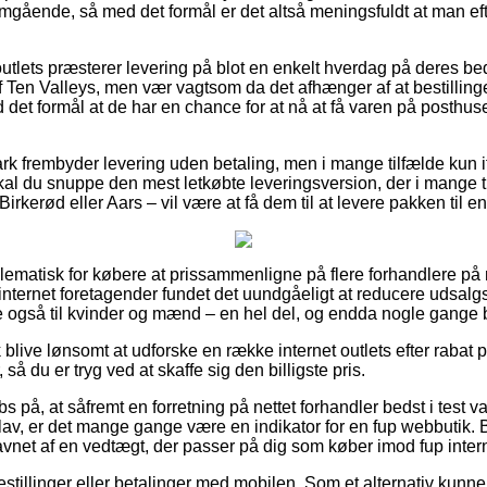
mgående, så med det formål er det altså meningsfuldt at man eft
.
 outlets præsterer levering på blot en enkelt hverdag på deres 
 Ten Valleys, men vær vagtsom da det afhænger af at bestilling
det formål at de har en chance for at nå at få varen på posthus
k frembyder levering uden betaling, men i mange tilfælde kun i
 skal du snuppe den mest letkøbte leveringsversion, der i mange 
 Birkerød eller Aars – vil være at få dem til at levere pakken til 
blematisk for købere at prissammenligne på flere forhandlere på 
nternet foretagender fundet det uundgåeligt at reducere udsalgs
ge også til kvinder og mænd – en hel del, og endda nogle gange b
blive lønsomt at udforske en række internet outlets efter rabat 
så du er tryg ved at skaffe sig den billigste pris.
 på, at såfremt en forretning på nettet forhandler bedst i test va
lav, er det mange gange være en indikator for en fup webbutik. 
avnet af en vedtægt, der passer på dig som køber imod fup inter
bestillinger eller betalinger med mobilen. Som et alternativ kun