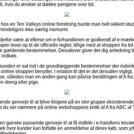
Bill, hvis du ønsker at dække pengene over tid.
os en Ten Valleys online forretning burde man helt sikkert stu
lmindeligvis ikke særlig morsomt.
n derfor være at efterse om e-forhandleren er godkendt af e-mærk
pen lever op til de officielle regler, tillige med at shoppen fra ti
 gældende bestemmelser. Derudover giver det dig anledning til 
t indkøb.
t kunden er sat ind i de grundlæggende bestemmelser der indvirke
line shoppen benytter. I relation til det er det desuden vigtigt, 
se, således man en anden gang kan påvise bestillingen af A fra
 en dreng eller pige.
ltalende genveje til at blive klogere på en stor gruppe eksister
 at du ser nærmere på online webshoppens kritik af A fra ABC af T
n ganske passende genveje til at få indblik i e-handlens trovæ
rk hvor kunder kan forfatte en anmeldelse af deres køb, som y
tilfredsheden.