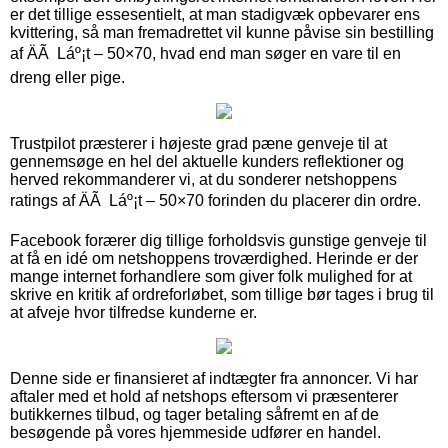
er det tillige essesentielt, at man stadigvæk opbevarer ens
kvittering, så man fremadrettet vil kunne påvise sin bestilling
af ÄÃ Láº¡t – 50×70, hvad end man søger en vare til en
dreng eller pige.
Trustpilot præsterer i højeste grad pæne genveje til at
gennemsøge en hel del aktuelle kunders reflektioner og
herved rekommanderer vi, at du sonderer netshoppens
ratings af ÄÃ Láº¡t – 50×70 forinden du placerer din ordre.
Facebook forærer dig tillige forholdsvis gunstige genveje til
at få en idé om netshoppens troværdighed. Herinde er der
mange internet forhandlere som giver folk mulighed for at
skrive en kritik af ordreforløbet, som tillige bør tages i brug til
at afveje hvor tilfredse kunderne er.
Denne side er finansieret af indtægter fra annoncer. Vi har
aftaler med et hold af netshops eftersom vi præsenterer
butikkernes tilbud, og tager betaling såfremt en af de
besøgende på vores hjemmeside udfører en handel.