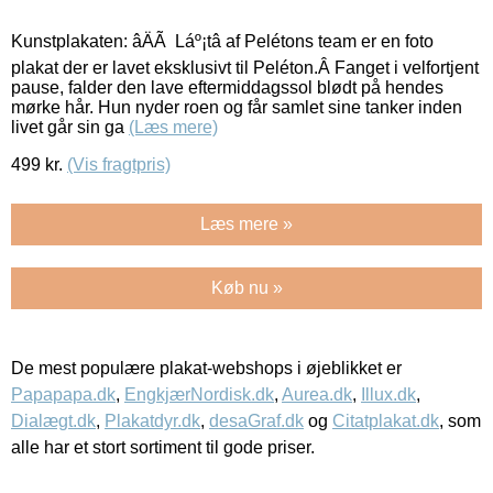
Kunstplakaten: âÄÃ Láº¡tâ af Pelétons team er en foto
plakat der er lavet eksklusivt til Peléton.Â Fanget i velfortjent
pause, falder den lave eftermiddagssol blødt på hendes
mørke hår. Hun nyder roen og får samlet sine tanker inden
livet går sin ga
(Læs mere)
499
kr.
(Vis fragtpris)
Læs mere »
Køb nu »
De mest populære plakat-webshops i øjeblikket er
Papapapa.dk
,
EngkjærNordisk.dk
,
Aurea.dk
,
Illux.dk
,
Dialægt.dk
,
Plakatdyr.dk
,
desaGraf.dk
og
Citatplakat.dk
, som
alle har et stort sortiment til gode priser.