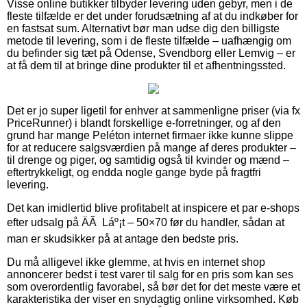
Visse online butikker tilbyder levering uden gebyr, men i de
fleste tilfælde er det under forudsætning af at du indkøber for
en fastsat sum. Alternativt bør man udse dig den billigste
metode til levering, som i de fleste tilfælde – uafhængig om
du befinder sig tæt på Odense, Svendborg eller Lemvig – er
at få dem til at bringe dine produkter til et afhentningssted.
Det er jo super ligetil for enhver at sammenligne priser (via fx
PriceRunner) i blandt forskellige e-forretninger, og af den
grund har mange Peléton internet firmaer ikke kunne slippe
for at reducere salgsværdien på mange af deres produkter –
til drenge og piger, og samtidig også til kvinder og mænd –
eftertrykkeligt, og endda nogle gange byde på fragtfri
levering.
Det kan imidlertid blive profitabelt at inspicere et par e-shops
efter udsalg på ÄÃ Láº¡t – 50×70 før du handler, sådan at
man er skudsikker på at antage den bedste pris.
Du må alligevel ikke glemme, at hvis en internet shop
annoncerer bedst i test varer til salg for en pris som kan ses
som overordentlig favorabel, så bør det for det meste være et
karakteristika der viser en snydagtig online virksomhed. Køb