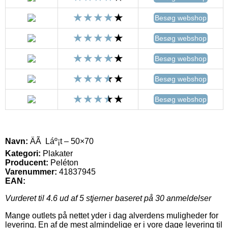
Besøg webshop
Besøg webshop
Besøg webshop
Besøg webshop
Besøg webshop
Navn:
ÄÃ Láº¡t – 50×70
Kategori:
Plakater
Producent:
Peléton
Varenummer:
41837945
EAN:
Vurderet til
4.6
ud af 5 stjerner baseret på
30
anmeldelser
Mange outlets på nettet yder i dag alverdens muligheder for
levering. En af de mest almindelige er i vore dage levering til